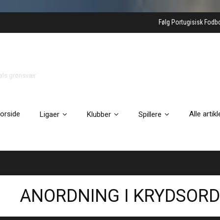
Følg Portugisisk Fodb
gals grønsvær
orside
Alle artikl
Ligaer
Klubber
Spillere
ANORDNING I KRYDSORD