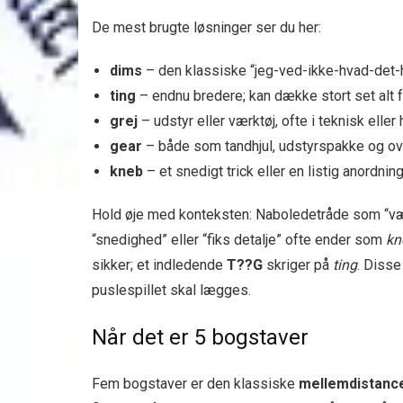
De mest brugte løsninger ser du her:
dims
– den klassiske “jeg-ved-ikke-hvad-det-
ting
– endnu bredere; kan dække stort set alt fr
grej
– udstyr eller værktøj, ofte i teknisk e
gear
– både som tandhjul, udstyrspakke og over
kneb
– et snedigt trick eller en listig anordning
Hold øje med konteksten: Naboledetråde som “væ
“snedighed” eller “fiks detalje” ofte ender som
kn
sikker; et indledende
T??G
skriger på
ting
. Disse
puslespillet skal lægges.
Når det er 5 bogstaver
Fem bogstaver er den klassiske
mellemdistanc