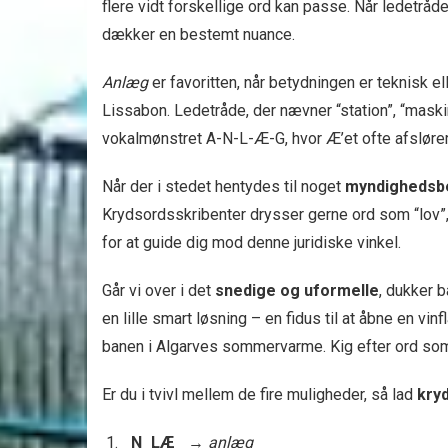
flere vidt forskellige ord kan passe. Når ledetråde
dækker en bestemt nuance.
Anlæg
er favoritten, når betydningen er teknisk el
Lissabon. Ledetråde, der nævner “station”, “maskin
vokalmønstret A-N-L-Æ-G, hvor Æ’et ofte afslører 
Når der i stedet hentydes til noget
myndigheds­
Krydsordsskribenter drysser gerne ord som “lov”, “
for at guide dig mod denne juridiske vinkel.
Går vi over i det
snedige og uformelle
, dukker 
en lille smart løsning – en fidus til at åbne en vinf
banen i Algarves sommervarme. Kig efter ord som “
Er du i tvivl mellem de fire muligheder, så lad
kry
_N_LÆ_
→
anlæg