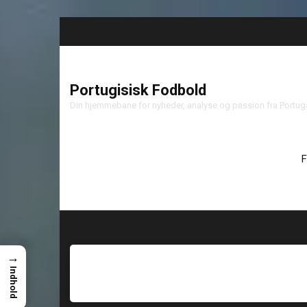
Portugisisk Fodbold
Din hjemmebane for nyheder, analyse og passion fra Portu
F
→
Indhold