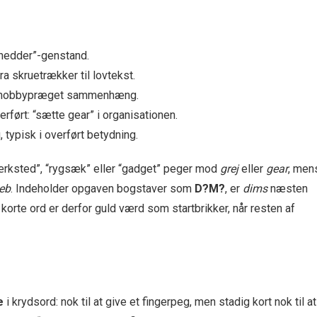
hedder”-genstand.
a skruetrækker til lovtekst.
ller hobbypræget sammenhæng.
ført: “sætte gear” i organisationen.
, typisk i overført betydning.
rksted”, “rygsæk” eller “gadget” peger mod
grej
eller
gear
, men
eb
. Indeholder opgaven bogstaver som
D?M?
, er
dims
næsten
 korte ord er derfor guld værd som startbrikker, når resten af
e
i krydsord: nok til at give et fingerpeg, men stadig kort nok til at