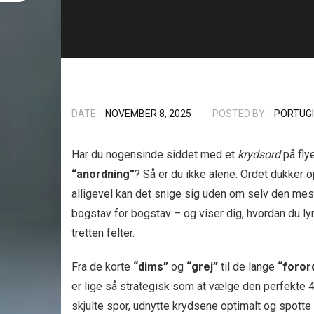
DATE:
NOVEMBER 8, 2025
POSTED BY:
PORTUGI
Har du nogensinde siddet med et
krydsord
på flye
“anordning”
? Så er du ikke alene. Ordet dukker 
alligevel kan det snige sig uden om selv den mest
bogstav for bogstav – og viser dig, hvordan du lyn
tretten felter.
Fra de korte
“dims”
og
“grej”
til de lange
“foror
er lige så strategisk som at vælge den perfekte 4-
skjulte spor, udnytte krydsene optimalt og spott