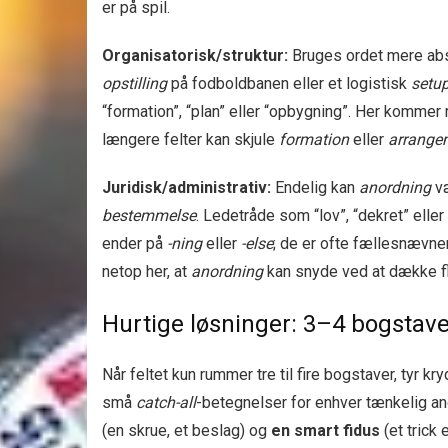
er på spil.
Organisatorisk/struktur:
Bruges ordet mere abs
opstilling
på fodboldbanen eller et logistisk
setu
“formation”, “plan” eller “opbygning”. Her komm
længere felter kan skjule
formation
eller
arrange
Juridisk/administrativ:
Endelig kan
anordning
v
bestemmelse
. Ledetråde som “lov”, “dekret” elle
ender på
-ning
eller
-else
; de er ofte fællesnævner
netop her, at
anordning
kan snyde ved at dække fl
Hurtige løsninger: 3–4 bogstave
Når feltet kun rummer tre til fire bogstaver, tyr k
små
catch-all
-betegnelser for enhver tænkelig a
(en skrue, et beslag) og
en smart fidus
(et trick 