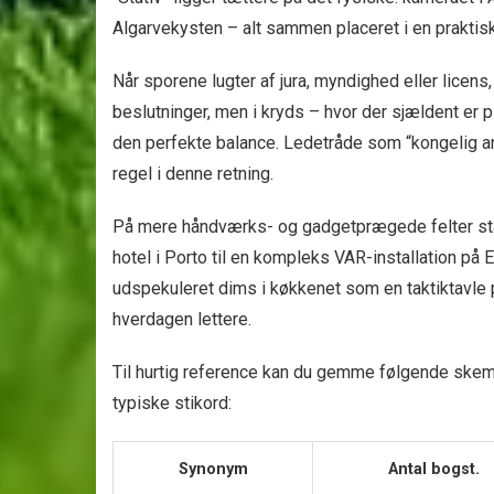
Algarvekysten – alt sammen placeret i en praktisk 
Når sporene lugter af jura, myndighed eller licens
beslutninger, men i kryds – hvor der sjældent er 
den perfekte balance. Ledetråde som “kongelig an
regel i denne retning.
På mere håndværks- og gadget­prægede felter s
hotel i Porto til en kompleks VAR-installation på
udspekuleret dims i køkkenet som en taktiktavle
hverdagen lettere.
Til hurtig reference kan du gemme følgende skem
typiske stikord:
Synonym
Antal bogst.