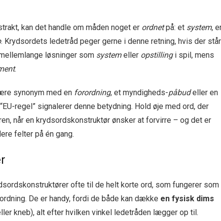
trakt, kan det handle om måden noget er
ordnet
på: et
system
, e
p
. Krydsordets ledetråd peger gerne i denne retning, hvis der står
er mellemlange løsninger som
system
eller
opstilling
i spil, mens
ment
.
ære synonym med en
forordning
, et myndigheds-
påbud
eller en
r “EU-regel” signalerer denne betydning. Hold øje med ord, der
en, når en krydsordskonstruktør ønsker at forvirre – og det er
ere felter på én gang.
r
rydsordskonstruktører ofte til de helt korte ord, som fungerer som
nordning. De er handy, fordi de både kan dække
en fysisk dims
eller kneb), alt efter hvilken vinkel ledetråden lægger op til.