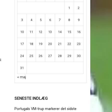
1
2
3
4
5
6
7
8
9
10
11
12
13
14
15
16
17
18
19
20
21
22
23
24
25
26
27
28
29
30
s
31
« maj
SENESTE INDLÆG
Portugals VM-trup markerer det sidste