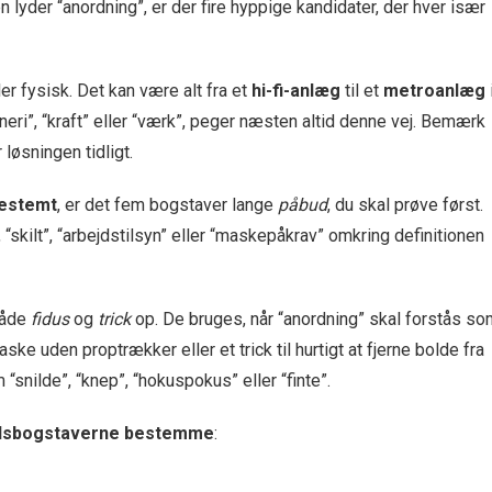
n lyder “anordning”, er der fire hyppige kandidater, der hver især
ler fysisk. Det kan være alt fra et
hi-fi-anlæg
til et
metroanlæg
eri”, “kraft” eller “værk”, peger næsten altid denne vej. Bemærk
løsningen tidligt.
bestemt
, er det fem bogstaver lange
påbud
, du skal prøve først.
skilt”, “arbejdstilsyn” eller “maskepåkrav” omkring definitionen
både
fidus
og
trick
op. De bruges, når “anordning” skal forstås so
laske uden proptrækker eller et trick til hurtigt at fjerne bolde fra
snilde”, “knep”, “hokuspokus” eller “finte”.
dsbogstaverne bestemme
: