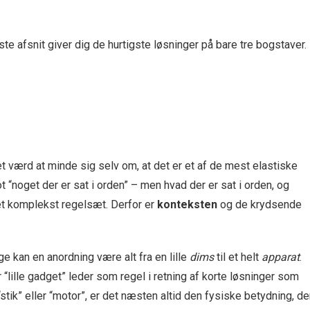
e afsnit giver dig de hurtigste løsninger på bare tre bogstaver.
et værd at minde sig selv om, at det er et af de mest elastiske
t “noget der er sat i orden” – men hvad der er sat i orden, og
 et komplekst regelsæt. Derfor er
konteksten
og de krydsende
kan en anordning være alt fra en lille
dims
til et helt
apparat
.
lille gadget” leder som regel i retning af korte løsninger som
“stik” eller “motor”, er det næsten altid den fysiske betydning, de