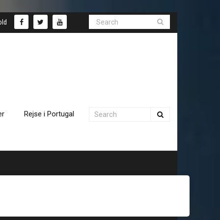
old
er
Rejse i Portugal