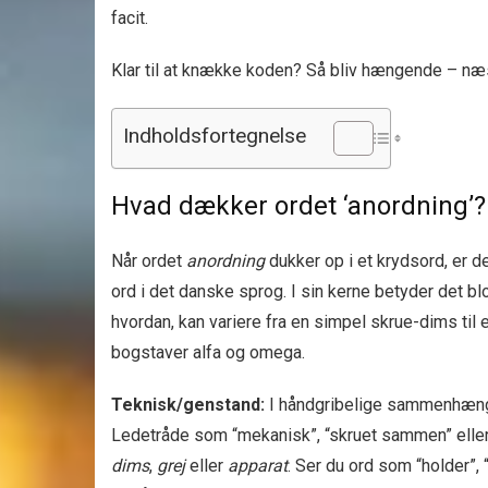
facit.
Klar til at knække koden? Så bliv hængende – næst
Indholdsfortegnelse
Hvad dækker ordet ‘anordning’?
Når ordet
anordning
dukker op i et krydsord, er d
ord i det danske sprog. I sin kerne betyder det blo
hvordan, kan variere fra en simpel skrue-dims til
bogstaver alfa og omega.
Teknisk/genstand:
I håndgribelige sammenhænge 
Ledetråde som “mekanisk”, “skruet sammen” eller “
dims
,
grej
eller
apparat
. Ser du ord som “holder”, 