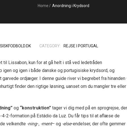
Home
/
Anordning i Krydsord
SISKFODBOLD.DK
CATEGORY:
REJSE I PORTUGAL
t til Lissabon, kun for at gå helt i stå ved ledetråden
op igen og igen i både danske og portugisiske krydsord, og
 garvede ordjæger. I denne guide river vi begrebet fra hinanden
hurtigt finder den rigtige løsning, uanset om du mangler tre eller
dning”
og
“konstruktion”
tager vi dig med på en sprogrejse, de
4-2-formation på Estádio da Luz. Du får tips til at aflæse de
e de velkendte
-ning
-,
-ment
– og
-else
-endelser, der ofte gemmer