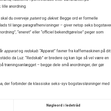
lille anordning.
, skal du overveje
patent
og
dekret
. Begge ord er formelle
plads til lange paragraf­henvisninger – giver netop seks bogstave
ordning”, “eneret” eller “officiel bekendtgørelse” peger som
tår
apparat
og
redskab
. “Apparat” favner fra kaffemaskinen på dit
 Estádio da Luz. “Redskab” er bredere og kan lige så vel være en
 på træningsanlægget – begge dele små anordninger, der gør
a, der forbinder de klassiske seks-syv bogstavs­løsninger med
Nøgleord i ledetråd