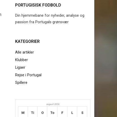
PORTUGISISK FODBOLD
n
Din hjemmebane for nyheder, analyse og
passion fra Portugals grønsvær
KATEGORIER
Alle artikler
Klubber
Ligaer
Rejse i Portugal
Spillere
august 2026
M
Ti
O
To
F
L
S