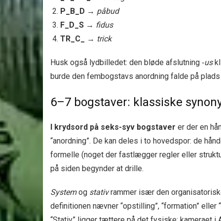
P_B_D
→
påbud
F_D_S
→
fidus
TR_C_
→
trick
Husk også lydbilledet: den bløde afslutning ‑
us
kl
burde den fembogstavs anordning falde på plads 
6–7 bogstaver: klassiske syno
I krydsord på seks-syv bogstaver
er der en hå
“anordning”. De kan deles i to hovedspor: de håndg
formelle (noget der fastlægger regler eller struktu
på siden begynder at drille.
System
og
stativ
rammer især den organisatoriske
definitionen nævner “opstilling”, “formation” eller
“Stativ” ligger tættere på det fysiske: kameraet i 