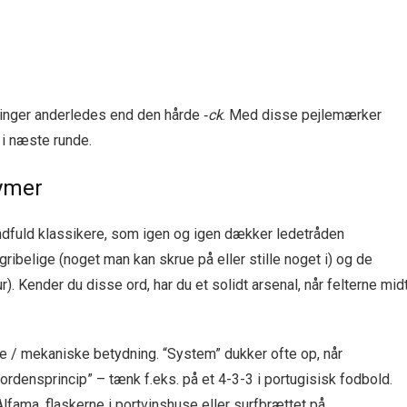
inger anderledes end den hårde ‑
ck
. Med disse pejlemærker
i næste runde.
nymer
ndfuld klassikere, som igen og igen dækker ledetråden
ribelige (noget man kan skrue på eller stille noget i) og de
r). Kender du disse ord, har du et solidt arsenal, når felterne mid
 / mekaniske betydning. “System” dukker ofte op, når
 “ordensprincip” – tænk f.eks. på et 4-3-3 i portugisisk fodbold.
Alfama, flaskerne i portvinshuse eller surfbrættet på