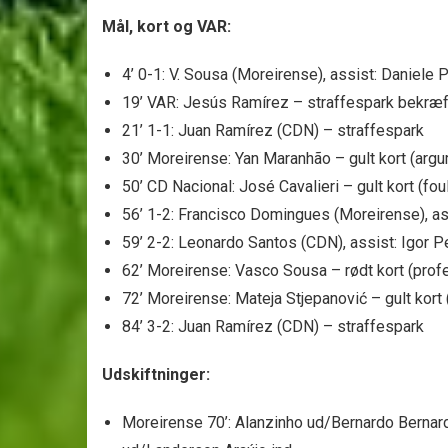
Mål, kort og VAR:
4’ 0-1: V. Sousa (Moreirense), assist: Daniele P
19’ VAR: Jesús Ramírez – straffespark bekræft
21’ 1-1: Juan Ramírez (CDN) – straffespark
30’ Moreirense: Yan Maranhão – gult kort (arg
50’ CD Nacional: José Cavalieri – gult kort (fou
56’ 1-2: Francisco Domingues (Moreirense), a
59’ 2-2: Leonardo Santos (CDN), assist: Igor P
62’ Moreirense: Vasco Sousa – rødt kort (profe
72’ Moreirense: Mateja Stjepanović – gult kort 
84’ 3-2: Juan Ramírez (CDN) – straffespark
Udskiftninger:
Moreirense 70’: Alanzinho ud/Bernardo Bernard