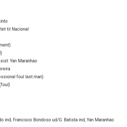
into
et til Nacional
ument)
l)
ssist: Yan Maranhao
ereira
ssional foul last man)
(foul)
o ind; Francisco Bondoso ud/G. Batista ind; Yan Maranhao