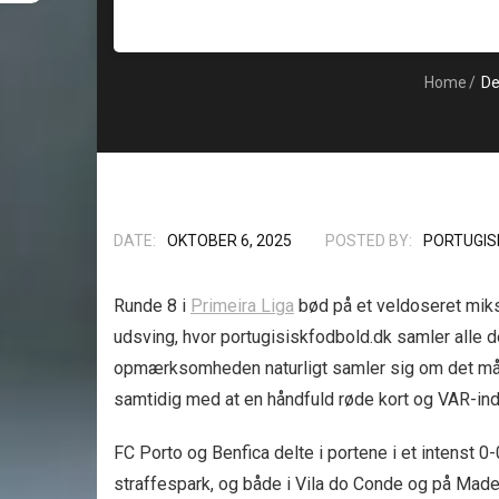
Home
/
Der
DATE:
OKTOBER 6, 2025
POSTED BY:
PORTUGIS
Runde 8 i
Primeira Liga
bød på et veldoseret miks
udsving, hvor portugisiskfodbold.dk samler alle d
opmærksomheden naturligt samler sig om det mål
samtidig med at en håndfuld røde kort og VAR-indg
FC Porto og Benfica delte i portene i et intenst 
straffespark, og både i Vila do Conde og på Madeir