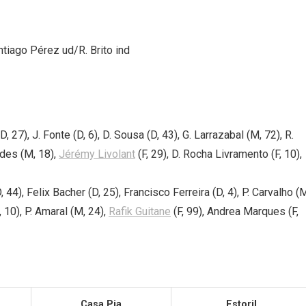
ntiago Pérez ud/R. Brito ind
 27), J. Fonte (D, 6), D. Sousa (D, 43), G. Larrazabal (M, 72), R.
ldes (M, 18),
Jérémy Livolant
(F, 29), D. Rocha Livramento (F, 10),
, 44), Felix Bacher (D, 25), Francisco Ferreira (D, 4), P. Carvalho (
 10), P. Amaral (M, 24),
Rafik Guitane
(F, 99), Andrea Marques (F,
Casa Pia
Estoril