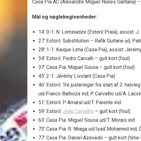
Casa Pia AC (Alexandre Miguel Nunes Santana) –
Mål og nøglebegivenheder:
14’ 0-1: N. Lominadze (Estoril Praia), assist: J.
27’ Estoril: Substitution – Rafik Guitane ud, Pat
28’ 1-1: Kaique Lima (Casa Pia), assist: Jérémy
34’ Estoril: Pedro Carvalh – gult kort (foul)
37’ Casa Pia: Miguel Sousa – gult kort (foul)
45’ 2-1: Jérémy Livolant (Casa Pia)
46’ Estoril: Tre justeringer fra start af 2. ha
ud/Franco Barboza ind; P. Carvalho ud/A. Lacxi
51’ Estoril: P. Amaral ud/T. Parente ind
59’ Estoril:
João Carvalho
– gult kort (foul)
63’ Casa Pia: Miguel Sousa ud/T. Morais ind
73’ Casa Pia: R. Nhaga ud/Iyad Mohamed ind; 
77’ Casa Pia: Daniel Azevedo – gult kort (time