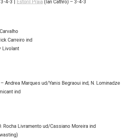
 3-4-3 |
Estoril Praia
(Ian Cathro) – 3-4-3
 Carvalho
rick Carreiro ind
 Livolant
lvleg – Andrea Marques ud/Yanis Begraoui ind; N. Lominadze
micant ind
D. Rocha Livramento ud/Cassiano Moreira ind
 wasting)