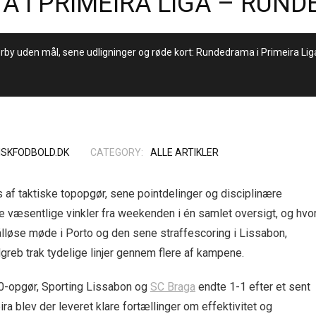
A I PRIMEIRA LIGA – RUND
by uden mål, sene udligninger og røde kort: Rundedrama i Primeira Lig
ISKFODBOLD.DK
CATEGORY:
ALLE ARTIKLER
 af taktiske topopgør, sene pointdelinger og disciplinære
e væsentlige vinkler fra weekenden i én samlet oversigt, og hvo
løse møde i Porto og den sene straffescoring i Lissabon,
reb trak tydelige linjer gennem flere af kampene.
0-0-opgør, Sporting Lissabon og
SC Braga
endte 1-1 efter et sent
a blev der leveret klare fortællinger om effektivitet og