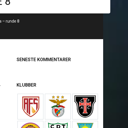
E 8
a – runde 8
SENESTE KOMMENTARER
KLUBBER
r