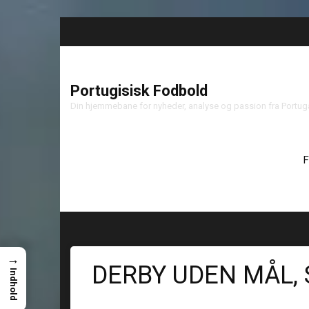
Portugisisk Fodbold
Din hjemmebane for nyheder, analyse og passion fra Portu
F
→
DERBY UDEN MÅL,
Indhold