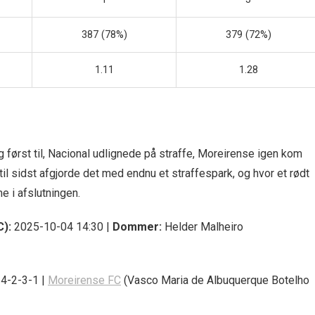
387 (78%)
379 (72%)
1.11
1.28
 først til, Nacional udlignede på straffe, Moreirense igen kom
il sidst afgjorde det med endnu et straffespark, og hvor et rødt
e i afslutningen.
):
2025-10-04 14:30 |
Dommer:
Helder Malheiro
 4-2-3-1 |
Moreirense FC
(Vasco Maria de Albuquerque Botelho