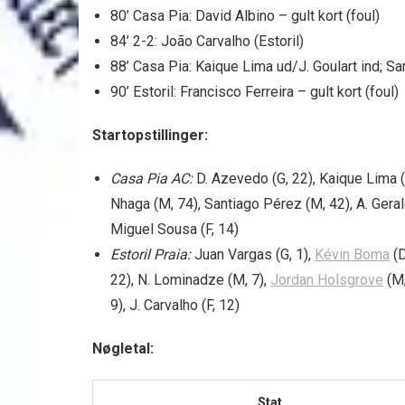
80’ Casa Pia: David Albino – gult kort (foul)
84’ 2-2: João Carvalho (Estoril)
88’ Casa Pia: Kaique Lima ud/J. Goulart ind; Sa
90’ Estoril: Francisco Ferreira – gult kort (foul)
Startopstillinger:
Casa Pia AC:
D. Azevedo (G, 22), Kaique Lima (D,
Nhaga (M, 74), Santiago Pérez (M, 42), A. Gera
Miguel Sousa (F, 14)
Estoril Praia:
Juan Vargas (G, 1),
Kévin Boma
(D
22), N. Lominadze (M, 7),
Jordan Holsgrove
(M,
9), J. Carvalho (F, 12)
Nøgletal:
Stat