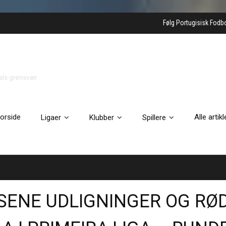
Følg Portugisisk Fodb
gals grønsvær
orside
Alle artikl
Ligaer
Klubber
Spillere
 SENE UDLIGNINGER OG RØ