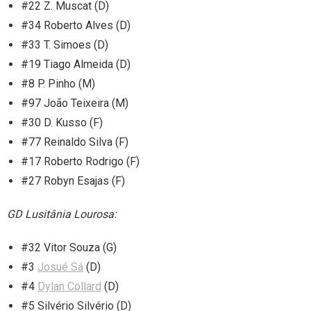
#22 Z. Muscat (D)
#34 Roberto Alves (D)
#33 T. Simoes (D)
#19 Tiago Almeida (D)
#8 P. Pinho (M)
#97 João Teixeira (M)
#30 D. Kusso (F)
#77 Reinaldo Silva (F)
#17 Roberto Rodrigo (F)
#27 Robyn Esajas (F)
GD Lusitânia Lourosa:
#32 Vitor Souza (G)
#3
Josué Sá
(D)
#4
Dylan Collard
(D)
#5 Silvério Silvério (D)