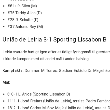
#8 Luís Silva (M)
#75 Teddy Alloh (D)
#28 R. Schutte (F)
#37 Antonio Rey (M)
União de Leiria 3-1 Sporting Lissabon B
Leiria svarede hurtigt igen efter et tidligt føringsmål til gæs
lukkede kampen med sit andet mål i anden halvleg.
Kampfakta:
Dommer: M. Torres. Stadion: Estádio Dr. Magalhães 
Mål:
8′ 0-1 L. Anjos (Sporting Lissabon B)
11′ 1-1 José Freitas (União de Leiria), assist: Pedro Ferná
18′ 2-1 José Carlos Muñoz Mejía (União de Leiria), assist: D