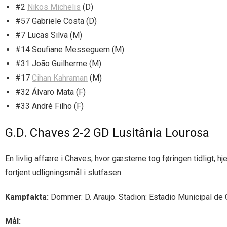
#2
Nikos Michelis
(D)
#57 Gabriele Costa (D)
#7 Lucas Silva (M)
#14 Soufiane Messeguem (M)
#31 João Guilherme (M)
#17
Cihan Kahraman
(M)
#32 Álvaro Mata (F)
#33 André Filho (F)
G.D. Chaves 2-2 GD Lusitânia Lourosa
En livlig affære i Chaves, hvor gæsterne tog føringen tidligt, h
fortjent udligningsmål i slutfasen.
Kampfakta:
Dommer: D. Araujo. Stadion: Estadio Municipal de C
Mål: