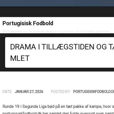
Portugisisk Fodbold
Din hjemmebane for nyheder, analyse og passion fra Portugals grønsvær
DRAMA I TILLÆGSTIDEN OG T
MLET
DATE:
JANUAR 27, 2026
POSTED BY:
PORTUGISISKFODBOLD.D
Runde 19 i Segunda Liga bød på en tæt pakke af kampe, hvor s
portugisiskfodbold.dk har samlet den fulde oversigt over sam