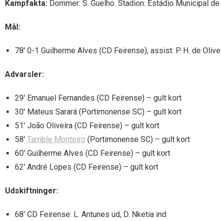
Kampfakta:
Dommer: S. Guelho. Stadion: Estádio Municipal de P
Mål:
78′ 0-1 Guilherme Alves (CD Feirense), assist: P. H. de Olive
Advarsler:
29′ Emanuel Fernandes (CD Feirense) – gult kort
30′ Mateus Sarará (Portimonense SC) – gult kort
51′ João Oliveira (CD Feirense) – gult kort
58′
Tamble Monteiro
(Portimonense SC) – gult kort
60′ Guilherme Alves (CD Feirense) – gult kort
62′ André Lopes (CD Feirense) – gult kort
Udskiftninger:
68′ CD Feirense: L. Antunes ud, D. Nketia ind