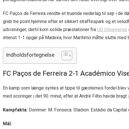
FC Paços de Ferreira vendte et truende nederlag til sejr i de 
greb tre point hjemme efter et sikkert straffespark og et velu
udvisninger; dertil kom solide præstationer fra
UD Oliveirense
intenst 1-1 opgør på Madeira, hvor Marítimo måtte slutte med t
Indholdsfortegnelse
FC Paços de Ferreira 2-1 Académico Vis
En kamp som længe syntes at tippe til gæsternes fordel blev v
med scoringer i det 90. minut, efter at André Filho havde bragt
Kampfakta:
Dommer: M. Fonseca. Stadion: Estádio da Capital do
Mål: