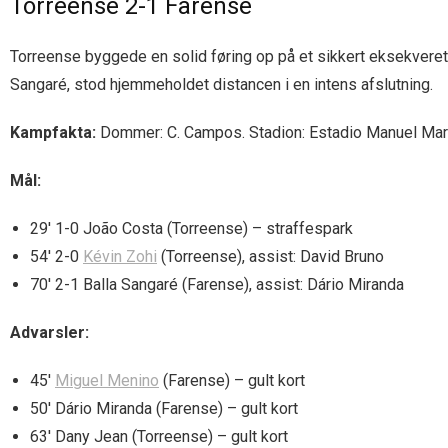
Torreense 2-1 Farense
Torreense byggede en solid føring op på et sikkert eksekveret
Sangaré, stod hjemmeholdet distancen i en intens afslutning.
Kampfakta:
Dommer: C. Campos. Stadion: Estadio Manuel Marque
Mål:
29′ 1-0 João Costa (Torreense) – straffespark
54′ 2-0
Kévin Zohi
(Torreense), assist: David Bruno
70′ 2-1 Balla Sangaré (Farense), assist: Dário Miranda
Advarsler:
45′
Miguel Menino
(Farense) – gult kort
50′ Dário Miranda (Farense) – gult kort
63′ Dany Jean (Torreense) – gult kort