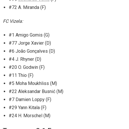
#72 A. Miranda (F)
FC Vizela:
#1 Amigo Gomis (G)
#77 Jorge Xavier (D)
#6 João Gonçalves (D)
#4 J. Rhyner (D)
#20 O. Godwin (F)
#11 Thio (F)
#5 Moha Moukhliss (M)
#22 Aleksandar Busnić (M)
#7 Damien Loppy (F)
#29 Yann Kitala (F)
#24 H. Morschel (M)