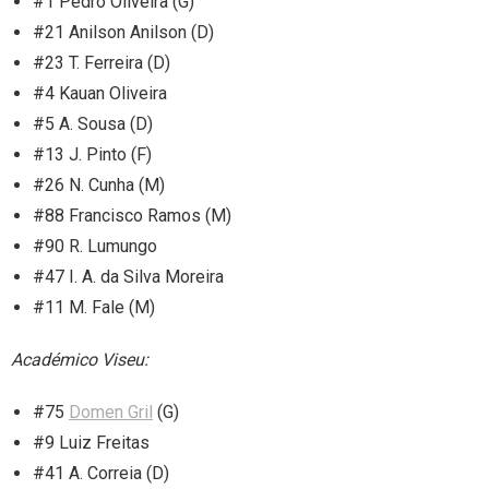
#1 Pedro Oliveira (G)
#21 Anilson Anilson (D)
#23 T. Ferreira (D)
#4 Kauan Oliveira
#5 A. Sousa (D)
#13 J. Pinto (F)
#26 N. Cunha (M)
#88 Francisco Ramos (M)
#90 R. Lumungo
#47 I. A. da Silva Moreira
#11 M. Fale (M)
Académico Viseu:
#75
Domen Gril
(G)
#9 Luiz Freitas
#41 A. Correia (D)