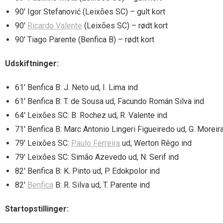
90′ Igor Stefanović (Leixões SC) – gult kort
90′
Ricardo Valente
(Leixões SC) – rødt kort
90′ Tiago Parente (Benfica B) – rødt kort
Udskiftninger:
61′ Benfica B: J. Neto ud, I. Lima ind
61′ Benfica B: T. de Sousa ud, Facundo Román Silva ind
64′ Leixões SC: B. Rochez ud, R. Valente ind
71′ Benfica B: Marc Antonio Lingeri Figueiredo ud, G. Moreira
79′ Leixões SC:
Paulo Ferreira
ud, Werton Rêgo ind
79′ Leixões SC: Simão Azevedo ud, N. Serif ind
82′ Benfica B: K. Pinto ud, P. Edokpolor ind
82′
Benfica
B: R. Silva ud, T. Parente ind
Startopstillinger: