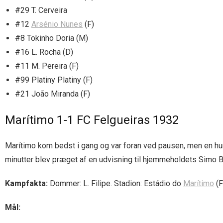
#29 T. Cerveira
#12
Arsénio Nunes
(F)
#8 Tokinho Doria (M)
#16 L. Rocha (D)
#11 M. Pereira (F)
#99 Platiny Platiny (F)
#21 João Miranda (F)
Marítimo 1-1 FC Felgueiras 1932
Marítimo kom bedst i gang og var foran ved pausen, men en hurti
minutter blev præget af en udvisning til hjemmeholdets Simo B
Kampfakta:
Dommer: L. Filipe. Stadion: Estádio do
Marítimo
(F
Mål: