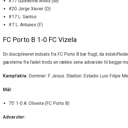
#77 Guilherme Alves (M)
#20 Jorge Xavier (D)
#17 L. Santos
#7 L. Antunes (F)
FC Porto B 1-0 FC Vizela
En disciplineret indsats fra FC Porto B bar frugt, da indskifted
gæsterne fra fadet trods en række sene advarsler til begge m
Kampfakta:
Dommer: F. Jesus. Stadion: Estadio Luis Filipe Men
Mål:
75′ 1-0 A. Oliveira (FC Porto B)
Advarsler: