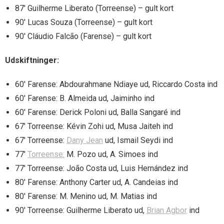
87′ Guilherme Liberato (Torreense) – gult kort
90′ Lucas Souza (Torreense) – gult kort
90′ Cláudio Falcão (Farense) – gult kort
Udskiftninger:
60′ Farense: Abdourahmane Ndiaye ud, Riccardo Costa ind
60′ Farense: B. Almeida ud, Jaiminho ind
60′ Farense: Derick Poloni ud, Balla Sangaré ind
67′ Torreense: Kévin Zohi ud, Musa Jaiteh ind
67′ Torreense:
Dany Jean
ud, Ismail Seydi ind
77′
Torreense:
M. Pozo ud, A. Simoes ind
77′ Torreense: João Costa ud, Luis Hernández ind
80′ Farense: Anthony Carter ud, A. Candeias ind
80′ Farense: M. Menino ud, M. Matias ind
90′ Torreense: Guilherme Liberato ud,
Brian Agbor
ind