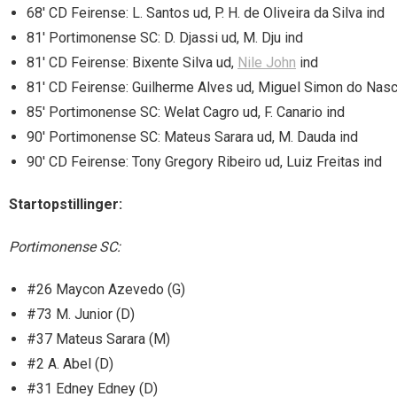
68′ CD Feirense: L. Santos ud, P. H. de Oliveira da Silva ind
81′ Portimonense SC: D. Djassi ud, M. Dju ind
81′ CD Feirense: Bixente Silva ud,
Nile John
ind
81′ CD Feirense: Guilherme Alves ud, Miguel Simon do Nas
85′ Portimonense SC: Welat Cagro ud, F. Canario ind
90′ Portimonense SC: Mateus Sarara ud, M. Dauda ind
90′ CD Feirense: Tony Gregory Ribeiro ud, Luiz Freitas ind
Startopstillinger:
Portimonense SC:
#26 Maycon Azevedo (G)
#73 M. Junior (D)
#37 Mateus Sarara (M)
#2 A. Abel (D)
#31 Edney Edney (D)