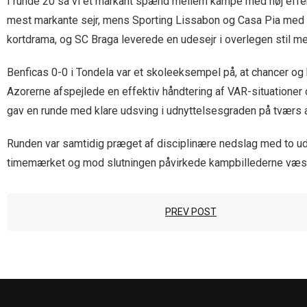
I runde 20 så vi et markant spænd mellem kampe med høj effe
mest markante sejr, mens Sporting Lissabon og Casa Pia med 
kortdrama, og SC Braga leverede en udesejr i overlegen stil me
Benficas 0-0 i Tondela var et skoleeksempel på, at chancer og h
Azorerne afspejlede en effektiv håndtering af VAR-situationer 
gav en runde med klare udsving i udnyttelsesgraden på tværs a
Runden var samtidig præget af disciplinære nedslag med to udv
timemærket og mod slutningen påvirkede kampbillederne væsentl
PREV POST