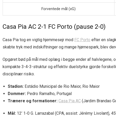
Forventede mål (xG)
Casa Pia AC 2-1 FC Porto (pause 2-0)
Casa Pia tog en vigtig hjemmesejr mod
FC Porto
efter en slag
skabte tryk med indskiftninger og mange hjørnespark, blev deres
Opgøret bød på mål med oplæg i begge ender af halvlegene, og
kompakte 3-4-3-struktur og effektiv duelstyrke gjorde forskelle
disciplinær risiko.
Stadion:
Estádio Municipal de Rio Maior, Rio Maior
Dommer:
Pedro Ramalho, Portugal
Trænere og formationer:
Casa Pia AC
(Jardim Brandao Gon
Mål:
12’ 1-0 G. Larrazabal (CPA, assist: Jérémy Livolant), 45