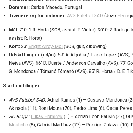
Dommer:
Carlos Macedo, Portugal
Trænere og formationer:
AVS Futebol SAD
(Joao Henrique
Mål:
7’ 0-1 R. Horta (SCB, assist: P. Victor), 30’ 0-2 Rodrigo 
assist: R. Horta)
Kort:
23’
Bright Arrey-Mbi
(SCB, gult, elbowing)
Udskiftninger (ud/in):
59’ A. Algobia / Tiago López (AVS), 6
Neiva (AVS), 66’ D. Duarte / Anderson Carvalho (AVS), 73’ Gor
G. Mendonca / Tómané Tómané (AVS), 85’ R. Horta / D. E. Ti
Startopstillinger:
AVS Futebol SAD:
Adriel Ramos (1) – Gustavo Mendonça (23)
Akinsola (11), Roni Moura (70), Pedro Lima (8), Óscar Perea
SC Braga:
Lukáš Horníček
(1) – Adrian Leon Barišić (37), Gu
Moutinho
(8), Gabriel Martínez (77) – Rodrigo Zalazar (10), 