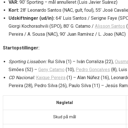
VAR:
90’ Sporting – mål annulleret (Luis Javier Suárez)
Kort:
28’ Leonardo Santos (NAC, gult, foul), 55’ José Cavalieri
Udskiftninger (ud/in):
64’ Luis Santos / Serigne Faye (SPO
Giorgi Kochorashvili (SPO), 80’ G. Catamo /
Alisson Santos
(
Pereira / A. Sousa (NAC), 90’ Juan Ramírez / L. Joao (NAC)
Startopstillinger:
Sporting Lissabon:
Rui Silva (1) – Iván Corraliza (22),
Ousma
Simões (52) –
Geny Catamo
(10),
Pedro Gonçalves
(8), Luis
CD Nacional:
Kaique Pereira
(1) – Alan Núñez (16), Leonardo
Pereira (28), Pedro Silva (26), Paulo Silva (11) – Jesús Ram
Nøgletal
Skud på mål