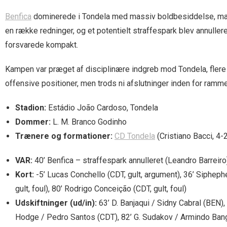
Benfica
dominerede i Tondela med massiv boldbesiddelse, mang
en række redninger, og et potentielt straffespark blev annuller
forsvarede kompakt.
Kampen var præget af disciplinære indgreb mod Tondela, flere a
offensive positioner, men trods ni afslutninger inden for ram
Stadion:
Estádio João Cardoso, Tondela
Dommer:
L. M. Branco Godinho
Trænere og formationer:
CD Tondela
(Cristiano Bacci, 4-
VAR:
40’ Benfica – straffespark annulleret (Leandro Barreiro
Kort:
-5’ Lucas Conchello (CDT, gult, argument), 36’ Siphephe
gult, foul), 80’ Rodrigo Conceição (CDT, gult, foul)
Udskiftninger (ud/in):
63’ D. Banjaqui / Sidny Cabral (BEN)
Hodge / Pedro Santos (CDT), 82’ G. Sudakov / Armindo Bangn