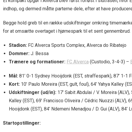
Et kompakt opgør i Alverca blev først forløst i slutfasen, hvo
indhop, og dermed måtte parterne dele, efter at have producere
Begge hold greb til en række udskiftninger omkring timemærket 
for at omsætte overtaget i hjørnespark til et sent gennembrud.
Stadion:
FC Alverca Sports Complex, Alverca do Ribatejo
Dommer:
J. Bessa
Trænere og formationer:
FC Alverca
(Custodio, 3-4-3) –
Mål:
81’ 0-1 Sydney Hooijdonk (EST, straffespark), 87’ 1-1 F
Kort:
10’ Paulo Moreira (EST, gult, foul), 64’ Yahya Kalley (EST
Udskiftninger (ud/in):
17’ Sabit Abdulai / V. Moreira (ALV),
Kalley (EST), 69’ Francisco Oliveira / Cédric Nuozzi (ALV), 69
Hooijdonk (EST), 84’ Ndemeni Menadjou / D. Gui (ALV), 84’ 
Startopstillinger: