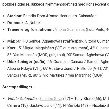
boldbesiddelse, lukkede hjemmeholdet ned med konsekvent duel
Stadion:
Estádio Dom Afonso Henriques, Guimarães
Dommer:
A. Nobre
Trænere og formationer:
Vitória Guimarães
(Luis Pinto, 
Mål:
66’ 1-0 Samuel Aghehowa (straffespark, Vitória Guima
Kort:
-5’ Miguel Magalhães (VIT, gult, argument), 42’
Gilbert
83’ Yan Maranhão (MOR, gult, foul), 90’ Samuel Aghehowa (VIT,
Udskiftninger (ud/in):
46’ Ousmane Camara / Samuel Agheho
Alioune Ndoye (VIT), 69’ Gustavo Jundi / F. Blanco (VIT), 73
Santos (MOR), 80’ Silvio Martínez / Yan Maranhao (MOR)
Startopstillinger:
Vitória Guimarães:
Charles Silva
(27) – Tony Strata (66), M.
Camara (19), Gustavo Jundi (11), N. Saviolo (48) – Nicolas-B