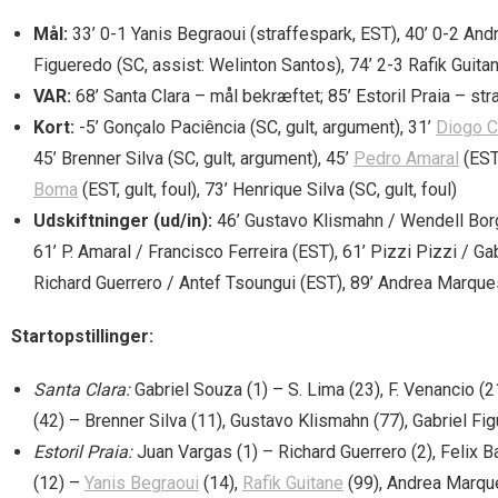
Mål:
33’ 0-1 Yanis Begraoui (straffespark, EST), 40’ 0-2 Andr
Figueredo (SC, assist: Welinton Santos), 74’ 2-3 Rafik Guitan
VAR:
68’ Santa Clara – mål bekræftet; 85’ Estoril Praia – st
Kort:
-5’ Gonçalo Paciência (SC, gult, argument), 31’
Diogo Ca
45’ Brenner Silva (SC, gult, argument), 45’
Pedro Amaral
(EST,
Boma
(EST, gult, foul), 73’ Henrique Silva (SC, gult, foul)
Udskiftninger (ud/in):
46’ Gustavo Klismahn / Wendell Borges
61’ P. Amaral / Francisco Ferreira (EST), 61’ Pizzi Pizzi / Ga
Richard Guerrero / Antef Tsoungui (EST), 89’ Andrea Marque
Startopstillinger:
Santa Clara:
Gabriel Souza (1) – S. Lima (23), F. Venancio (21
(42) – Brenner Silva (11), Gustavo Klismahn (77), Gabriel Fi
Estoril Praia:
Juan Vargas (1) – Richard Guerrero (2), Felix B
(12) –
Yanis Begraoui
(14),
Rafik Guitane
(99), Andrea Marqu