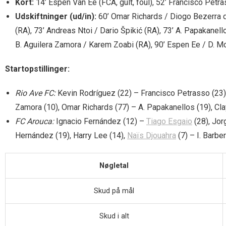
Kort:
14’ Espen Van Ee (FCA, gult, foul), 52’ Francisco Petrass
Udskiftninger (ud/in):
60’ Omar Richards / Diogo Bezerra d
(RA), 73’ Andreas Ntoi / Dario Špikić (RA), 73’ A. Papakanell
B. Aguilera Zamora / Karem Zoabi (RA), 90’ Espen Ee / D. Mo
Startopstillinger:
Rio Ave FC:
Kevin Rodríguez (22) – Francisco Petrasso (23)
Zamora (10), Omar Richards (77) – A. Papakanellos (19), Cla
FC Arouca:
Ignacio Fernández (12) –
Tiago Esgaio
(28), Jor
Hernández (19), Harry Lee (14),
Naïs Djouahra
(7) – I. Barbe
Nøgletal
Skud på mål
Skud i alt