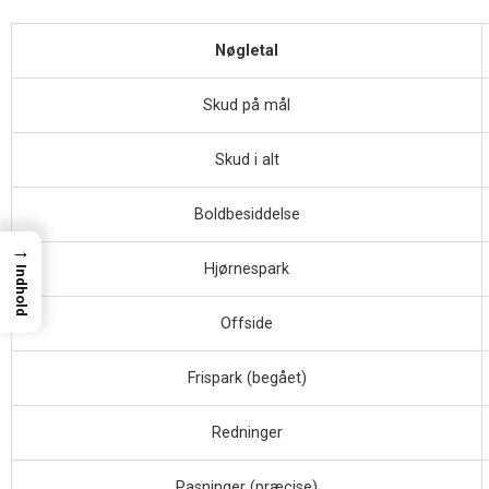
Nøgletal
Skud på mål
Skud i alt
Boldbesiddelse
→
Hjørnespark
Indhold
Offside
Frispark (begået)
Redninger
Pasninger (præcise)