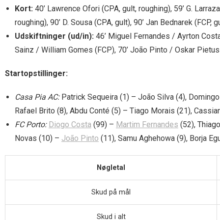
Kort:
40’ Lawrence Ofori (CPA, gult, roughing), 59’ G. Larrazab
roughing), 90’ D. Sousa (CPA, gult), 90’ Jan Bednarek (FCP, 
Udskiftninger (ud/in):
46’ Miguel Fernandes / Ayrton Costa 
Sainz / William Gomes (FCP), 70’ João Pinto / Oskar Pietu
Startopstillinger:
Casa Pia AC:
Patrick Sequeira (1) – João Silva (4), Domingo
Rafael Brito (8), Abdu Conté (5) – Tiago Morais (21), Cassia
FC Porto:
Diogo Costa
(99) –
Martim Fernandes
(52), Thiago
Novas (10) –
João Pinto
(11), Samu Aghehowa (9), Borja Eg
Nøgletal
Skud på mål
Skud i alt