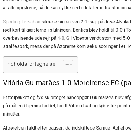
af alle opgørene, så du kan dykke ned i detaljerne fra stadionna
Sporting Lissabon
sikrede sig en sen 2-1-sejr på José Alvala
rødt kort til gæsterne i slutningen, Benfica blev holdt til 0-0 i
overbevisende udesejr på 4-0, Gil Vicente vandt stort med 5-0 i
straffespark, mens der på Azorerne kom seks scoringer i et liv
Indholdsfortegnelse
Vitória Guimarães 1-0 Moreirense FC (pa
Et tætpakket og fysisk præget naboopgør i Guimarães blev afgj
på mål end hjemmeholdet, holdt Vitória fast og kørte tre point 
minutter.
Afgørelsen faldt efter pausen, da indskiftede Samuel Aghehow