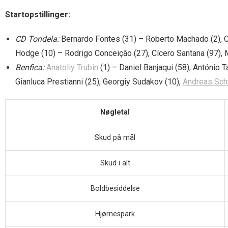
Startopstillinger:
CD Tondela:
Bernardo Fontes (31) – Roberto Machado (2), C
Hodge (10) – Rodrigo Conceição (27), Cícero Santana (97), 
Benfica:
Anatoliy Trubin
(1) – Daniel Banjaqui (58), António T
Gianluca Prestianni (25), Georgiy Sudakov (10),
Andreas Sch
Nøgletal
Skud på mål
Skud i alt
Boldbesiddelse
Hjørnespark