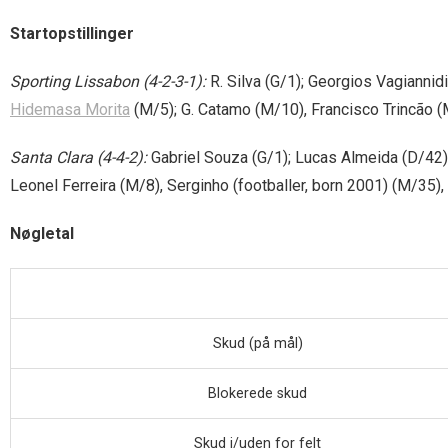
Startopstillinger
Sporting Lissabon (4-2-3-1):
R. Silva (G/1); Georgios Vagiannid
Hidemasa Morita
(M/5); G. Catamo (M/10), Francisco Trincão (M
Santa Clara (4-4-2):
Gabriel Souza (G/1); Lucas Almeida (D/42),
Leonel Ferreira (M/8), Serginho (footballer, born 2001) (M/35)
Nøgletal
Skud (på mål)
Blokerede skud
Skud i/uden for felt