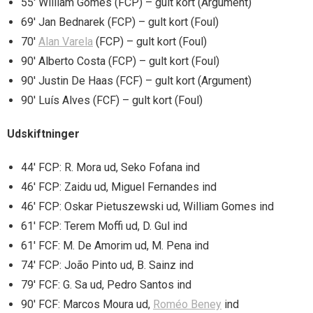
55′ William Gomes (FCP) – gult kort (Argument)
69′ Jan Bednarek (FCP) – gult kort (Foul)
70′
Alan Varela
(FCP) – gult kort (Foul)
90′ Alberto Costa (FCP) – gult kort (Foul)
90′ Justin De Haas (FCF) – gult kort (Argument)
90′ Luís Alves (FCF) – gult kort (Foul)
Udskiftninger
44′ FCP: R. Mora ud, Seko Fofana ind
46′ FCP: Zaidu ud, Miguel Fernandes ind
46′ FCP: Oskar Pietuszewski ud, William Gomes ind
61′ FCP: Terem Moffi ud, D. Gul ind
61′ FCF: M. De Amorim ud, M. Pena ind
74′ FCP: João Pinto ud, B. Sainz ind
79′ FCF: G. Sa ud, Pedro Santos ind
90′ FCF: Marcos Moura ud,
Roméo Beney
ind