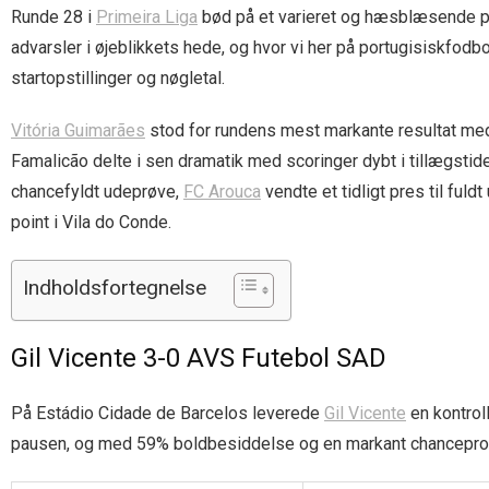
Runde 28 i
Primeira Liga
bød på et varieret og hæsblæsende pro
advarsler i øjeblikkets hede, og hvor vi her på portugisiskfodb
startopstillinger og nøgletal.
Vitória Guimarães
stod for rundens mest markante resultat m
Famalicão delte i sen dramatik med scoringer dybt i tillægstid
chancefyldt udeprøve,
FC Arouca
vendte et tidligt pres til ful
point i Vila do Conde.
Indholdsfortegnelse
Gil Vicente 3-0 AVS Futebol SAD
På Estádio Cidade de Barcelos leverede
Gil Vicente
en kontroll
pausen, og med 59% boldbesiddelse og en markant chanceproduk