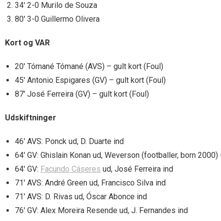
34′ 2-0 Murilo de Souza
80′ 3-0 Guillermo Olivera
Kort og VAR
20′ Tómané Tómané (AVS) – gult kort (Foul)
45′ Antonio Espigares (GV) – gult kort (Foul)
87′ José Ferreira (GV) – gult kort (Foul)
Udskiftninger
46′ AVS: Ponck ud, D. Duarte ind
64′ GV: Ghislain Konan ud, Weverson (footballer, born 2000) 
64′ GV:
Facundo Cáseres
ud, José Ferreira ind
71′ AVS: André Green ud, Francisco Silva ind
71′ AVS: D. Rivas ud, Óscar Abonce ind
76′ GV: Alex Moreira Resende ud, J. Fernandes ind