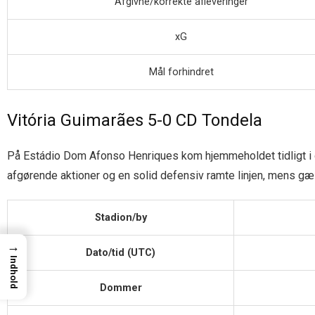
Afgivne/korrekte afleveringer
xG
Mål forhindret
Vitória Guimarães 5-0 CD Tondela
På Estádio Dom Afonso Henriques kom hjemmeholdet tidligt i g
afgørende aktioner og en solid defensiv ramte linjen, mens gæs
Stadion/by
→
Dato/tid (UTC)
Indhold
Dommer