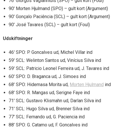
76′ Giorgos Vagiannidis (SPO) – gult kort (Foul)
90′ Morten Hjulmand (SPO) – gult kort (Argument)
90′ Gonçalo Paciência (SCL) – gult kort (Argument)
90′ José Tavares (SCL) – gult kort (Foul)
Udskiftninger
46′ SPO: P. Goncalves ud, Michel Villar ind
59′ SCL: Welinton Santos ud, Vinícius Silva ind
59′ SCL: Patricio Leonel Ferreira ud, J. Tavares ind
60′ SPO: D. Braganca ud, J. Simoes ind
68′ SPO: Hidemasa Morita ud,
Morten Hjulmand
ind
68′ SPO: R. Mangas ud, Serigne Faye ind
71′ SCL: Gustavo Klismahn ud, Darlan Silva ind
71′ SCL: Hugo Silva ud, Brenner Silva ind
77′ SCL: Fernando ud, G. Paciencia ind
88′ SPO: G. Catamo ud, F. Goncalves ind