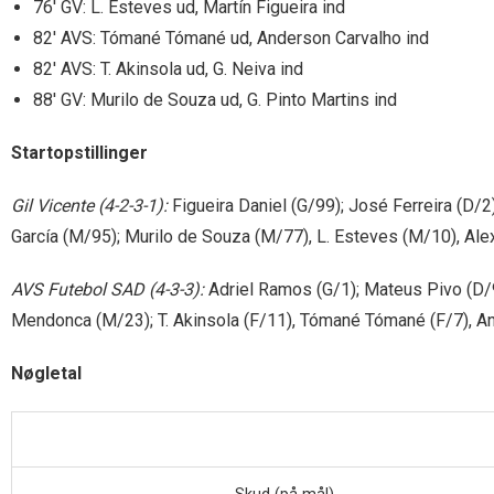
76′ GV: L. Esteves ud, Martín Figueira ind
82′ AVS: Tómané Tómané ud, Anderson Carvalho ind
82′ AVS: T. Akinsola ud, G. Neiva ind
88′ GV: Murilo de Souza ud, G. Pinto Martins ind
Startopstillinger
Gil Vicente (4-2-3-1):
Figueira Daniel (G/99); José Ferreira (D/2)
García (M/95); Murilo de Souza (M/77), L. Esteves (M/10), Ale
AVS Futebol SAD (4-3-3):
Adriel Ramos (G/1); Mateus Pivo (D/97
Mendonca (M/23); T. Akinsola (F/11), Tómané Tómané (F/7), An
Nøgletal