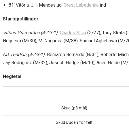
81′ Vitória: J. I. Mendes ud,
Orest Lebedenko
ind
Startopstillinger
Vitória Guimarães (4-2-3-1):
Charles Silva
(G/27); Tony Strata (
Nogueira (M/30); M. Nogueira (M/88), Samuel Aghehowa (M/20
CD Tondela (4-2-3-1):
Bernardo Bernardo (G/31); Roberto Mach
Jay Rodriguez (M/32), Joseph Hodge (M/10); Arjen Heide (M/
Nøgletal
Skud (på mål)
Skud i/uden for felt