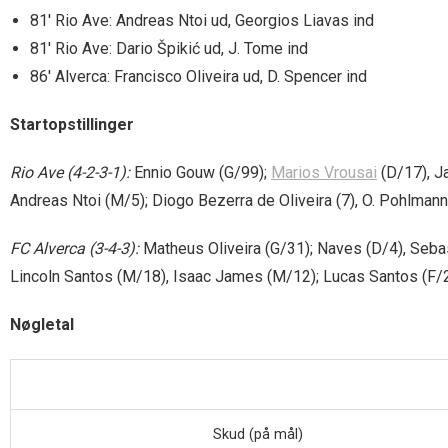
81′ Rio Ave: Andreas Ntoi ud, Georgios Liavas ind
81′ Rio Ave: Dario Špikić ud, J. Tome ind
86′ Alverca: Francisco Oliveira ud, D. Spencer ind
Startopstillinger
Rio Ave (4-2-3-1):
Ennio Gouw (G/99);
Marios Vrousai
(D/17), J
Andreas Ntoi (M/5); Diogo Bezerra de Oliveira (7), O. Pohlmann 
FC Alverca (3-4-3):
Matheus Oliveira (G/31); Naves (D/4), Seba
Lincoln Santos (M/18), Isaac James (M/12); Lucas Santos (F/20
Nøgletal
Skud (på mål)