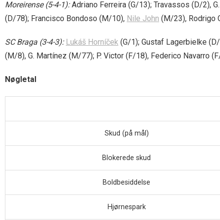
Moreirense (5-4-1):
Adriano Ferreira (G/13); Travassos (D/2), G
(D/78); Francisco Bondoso (M/10),
Nile John
(M/23), Rodrigo 
SC Braga (3-4-3):
Lukáš Horníček
(G/1); Gustaf Lagerbielke (D
(M/8), G. Martínez (M/77); P. Victor (F/18), Federico Navarro (F/
Nøgletal
Skud (på mål)
Blokerede skud
Boldbesiddelse
Hjørnespark