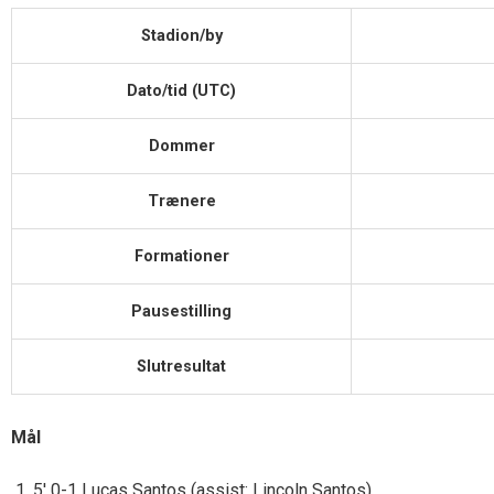
Stadion/by
Dato/tid (UTC)
Dommer
Trænere
Formationer
Pausestilling
Slutresultat
Mål
5′ 0-1 Lucas Santos (assist: Lincoln Santos)