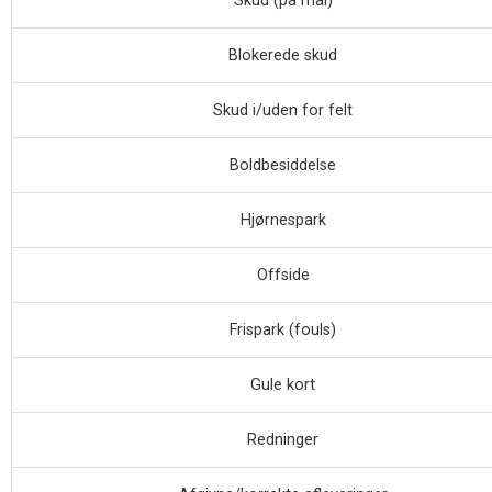
Skud (på mål)
Blokerede skud
Skud i/uden for felt
Boldbesiddelse
Hjørnespark
Offside
Frispark (fouls)
Gule kort
Redninger