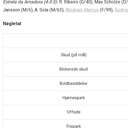
Estrela da Amadora (4-3-3):
R. Ribeiro (G/40); Max Scholze (D/
Jansson (M/6), A. Sola (M/63);
Abraham Marcus
(F/99),
Rodrig
Nøgletal
Skud (på mål)
Blokerede skud
Boldbesiddelse
Hjørnespark
Offside
Frispark