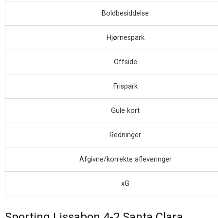
Boldbesiddelse
Hjørnespark
Offside
Frispark
Gule kort
Redninger
Afgivne/korrekte afleveringer
xG
Sporting Lissabon 4-2 Santa Clara