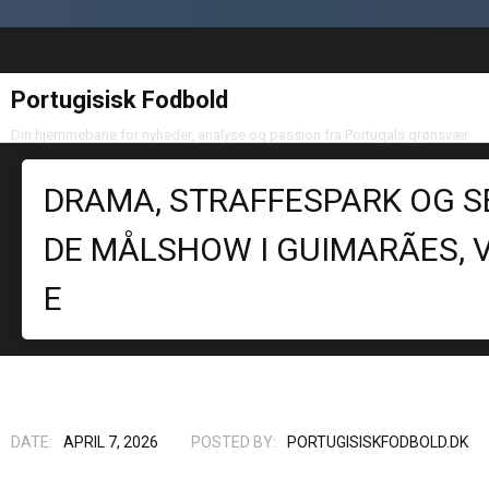
Portugisisk Fodbold
Din hjemmebane for nyheder, analyse og passion fra Portugals grønsvær
DRAMA, STRAFFESPARK OG SE
DE MÅLSHOW I GUIMARÃES, V
E
DATE:
APRIL 7, 2026
POSTED BY:
PORTUGISISKFODBOLD.DK