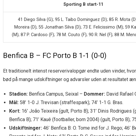
Sporting B start-11
41 Diego Silva (G); 95 L. Taibo Dominguez (D); 85 R. Mota (D)
Moreira (D); 55 Jonathan Silva (D); 73 E. Felicissimo (M); 59 K
(M); 87 P. Cardoso (F); 78 M. Couto (F); 90 R. Nel (F); 88 M. Me
Benfica B – FC Porto B 1-1 (0-0)
Et traditionelt intenst reserverivalopgør endte uden vinder, hvor
bød på mange udskiftninger og advarsler uden at resultatet æn
Stadion:
Benfica Campus, Seixal –
Dommer:
David Rafael O
Mål:
58’ 1-0 J. Trevisan (straffespark); 74’ 1-1 G. Bras.
Kort:
16’ João Teixeira (gult, Porto B); 31’ Dinis Rodrigues (gu
Benfica B); 71’ Kauê (footballer, born 2004) (gult, Porto B); 7
Udskiftninger:
46’ Benfica B: O. Tome ind for J. Rego; 46’ Be