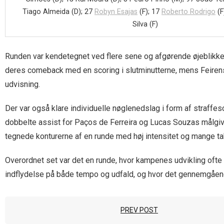
Tiago Almeida (D); 27
Robyn Esajas
(F); 17
Roberto Rodrigo
(F
Silva (F)
Runden var kendetegnet ved flere sene og afgørende øjeblikke, 
deres comeback med en scoring i slutminutterne, mens Feirense 
udvisning.
Der var også klare individuelle nøglenedslag i form af straffes
dobbelte assist for Paços de Ferreira og Lucas Souzas målgive
tegnede konturerne af en runde med høj intensitet og mange ta
Overordnet set var det en runde, hvor kampenes udvikling ofte b
indflydelse på både tempo og udfald, og hvor det gennemgåend
PREV POST