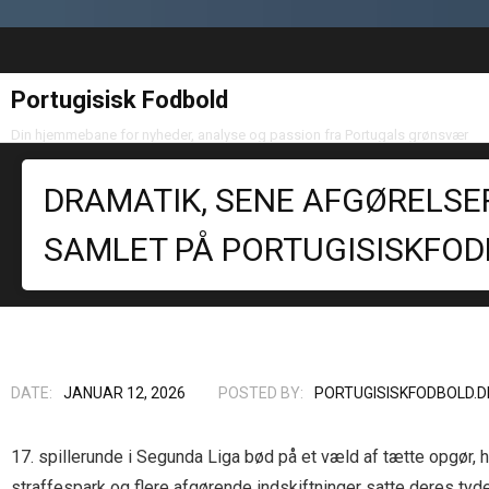
Portugisisk Fodbold
Din hjemmebane for nyheder, analyse og passion fra Portugals grønsvær
DRAMATIK, SENE AFGØRELSE
SAMLET PÅ PORTUGISISKFOD
DATE:
JANUAR 12, 2026
POSTED BY:
PORTUGISISKFODBOLD.D
17. spillerunde i Segunda Liga bød på et væld af tætte opgør, h
straffespark og flere afgørende indskiftninger satte deres tyde