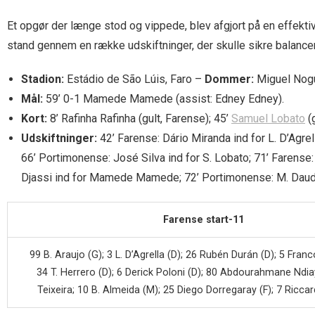
Et opgør der længe stod og vippede, blev afgjort på en effekti
stand gennem en række udskiftninger, der skulle sikre balancen h
Stadion:
Estádio de São Lúis, Faro –
Dommer:
Miguel Nogu
Mål:
59’ 0-1 Mamede Mamede (assist: Edney Edney).
Kort:
8’ Rafinha Rafinha (gult, Farense); 45’
Samuel Lobato
(g
Udskiftninger:
42’ Farense: Dário Miranda ind for L. D’Agrel
66’ Portimonense: José Silva ind for S. Lobato; 71’ Farense:
Djassi ind for Mamede Mamede; 72’ Portimonense: M. Dauda 
Farense start-11
99 B. Araujo (G); 3 L. D’Agrella (D); 26 Rubén Durán (D); 5 Fra
34 T. Herrero (D); 6 Derick Poloni (D); 80 Abdourahmane Ndia
Teixeira; 10 B. Almeida (M); 25 Diego Dorregaray (F); 7 Ricca