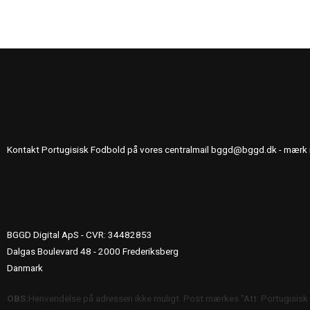
KONTAKT OS
Kontakt Portugisisk Fodbold på vores centralmail
bggd@bggd.dk
- mærk 
UDGIVERINFO
BGGD Digital ApS - CVR: 34482853
Dalgas Boulevard 48 - 2000 Frederiksberg
Danmark
OBS:
Henvendelse på adressen ikke muligt. Post mærkes "Att: Portugisisk