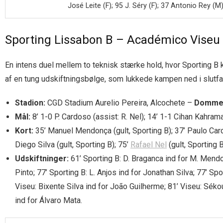
José Leite (F); 95 J. Séry (F); 37 Antonio Rey (M
Sporting Lissabon B – Académico Viseu 
En intens duel mellem to teknisk stærke hold, hvor Sporting B k
af en tung udskiftningsbølge, som lukkede kampen ned i slutf
Stadion:
CGD Stadium Aurelio Pereira, Alcochete –
Domme
Mål:
8’ 1-0 P. Cardoso (assist: R. Nel); 14’ 1-1 Cihan Kahr
Kort:
35’ Manuel Mendonça (gult, Sporting B); 37’ Paulo Cardo
Diego Silva (gult, Sporting B); 75’
Rafael Nel
(gult, Sporting B
Udskiftninger:
61’ Sporting B: D. Braganca ind for M. Mendo
Pinto; 77’ Sporting B: L. Anjos ind for Jonathan Silva; 77’ Sp
Viseu: Bixente Silva ind for João Guilherme; 81’ Viseu: Séko
ind for Álvaro Mata.