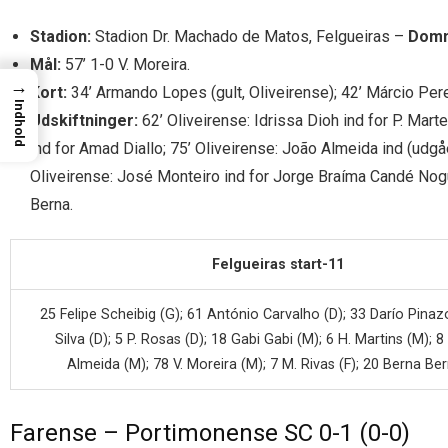
Stadion:
Stadion Dr. Machado de Matos, Felgueiras –
Domm
Mål:
57’ 1-0 V. Moreira.
→
Kort:
34’ Armando Lopes (gult, Oliveirense); 42’ Márcio Pereir
Indhold
Udskiftninger:
62’ Oliveirense: Idrissa Dioh ind for P. Mar
ind for Amad Diallo; 75’ Oliveirense: João Almeida ind (udgåe
Oliveirense: José Monteiro ind for Jorge Braíma Candé Nogue
Berna.
Felgueiras start-11
25 Felipe Scheibig (G); 61 António Carvalho (D); 33 Darío Pinazo
Silva (D); 5 P. Rosas (D); 18 Gabi Gabi (M); 6 H. Martins (M); 
Almeida (M); 78 V. Moreira (M); 7 M. Rivas (F); 20 Berna Be
Farense – Portimonense SC 0-1 (0-0)