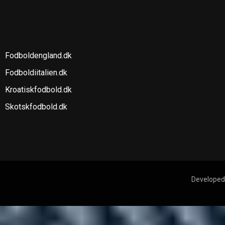
SE OGSÅ
Fodboldengland.dk
Fodboldiitalien.dk
Kroatiskfodbold.dk
Skotskfodbold.dk
Developed