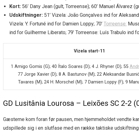
Kort:
56’ Dany Jean (gult, Torreense); 60’ Manuel Álvarez (gul
Udskiftninger:
51’ Vizela: João Gonçalves ind for Aleksandar
Vizela: Y. Fortuné ind for Damien Loppy; 70’
Torreense:
Musa 
ind for Guilherme Liberato; 79’ Torreense: Luís Trabulo ind f
Vizela start-11
1 Amigo Gomis (G); 40 Ítalo Soares (D); 4 J. Rhyner (D); 55
Andr
77 Jorge Xavier (D); 8 A. Bastunov (M); 22 Aleksandar Busnić
Tavares (M); 24 H. Morschel (M); 7 Damien Loppy (F); 9 Manue
GD Lusitânia Lourosa – Leixões SC 2-2 (
Gæsterne kom foran før pausen, men hjemmeholdet vendte kampen 
udspillede sig i en slutfase med en række taktiske udskiftninge