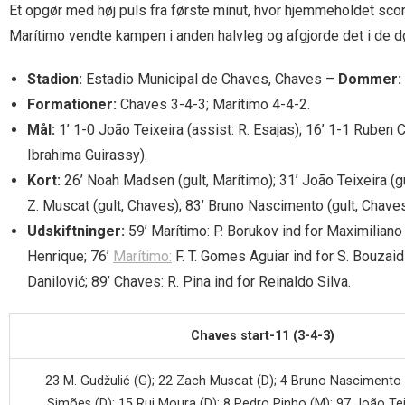
Et opgør med høj puls fra første minut, hvor hjemmeholdet sco
Marítimo vendte kampen i anden halvleg og afgjorde det i de døe
Stadion:
Estadio Municipal de Chaves, Chaves –
Dommer:
Formationer:
Chaves 3-4-3; Marítimo 4-4-2.
Mål:
1’ 1-0 João Teixeira (assist: R. Esajas); 16’ 1-1 Ruben C
Ibrahima Guirassy).
Kort:
26’ Noah Madsen (gult, Marítimo); 31’ João Teixeira (gu
Z. Muscat (gult, Chaves); 83’ Bruno Nascimento (gult, Chaves
Udskiftninger:
59’ Marítimo: P. Borukov ind for Maximiliano 
Henrique; 76’
Marítimo:
F. T. Gomes Aguiar ind for S. Bouzaid
Danilović; 89’ Chaves: R. Pina ind for Reinaldo Silva.
Chaves start-11 (3-4-3)
23 M. Gudžulić (G); 22 Zach Muscat (D); 4 Bruno Nascimento 
Simões (D); 15 Rui Moura (D); 8 Pedro Pinho (M); 97 João Tei