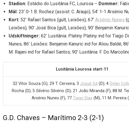
Stadion:
Estádio do Lusitânia FC, Lourosa –
Dommer:
Fabi
Mål:
23’ 0-1 B. Rochez (assist: C. Araujo); 54’ 1-1 Arsénio N
Kort:
52’ Rafael Santos (gult, Leixões); 67’
Arsénio Nunes
(g
Leixões); 90’ José Bica (gult, Leixões); 90’ Benjamin Kanuric 
Udskiftninger:
62’ Lusitânia: Platiny Platiny ind for Tiago 
Nunes; 86’ Leixões: Benjamin Kanuric ind for Aliou Baldé; 86
M. Rajani ind for Rafael Santos; 90’ Lusitânia: F. Do Marcolino
Lusitânia Lourosa start-11
32 Vitor Souza (G); 29 T. Cerveira; 3
Josué Sá
(D); 4
Dylan Coll
Rocha (D); 5 Silvério Silvério (D); 21 João Miranda (F); 88 M. Te
Arsénio Nunes (F); 77
Tiago Dias
(M); 11 M. Pereira (
G.D. Chaves – Marítimo 2-3 (2-1)