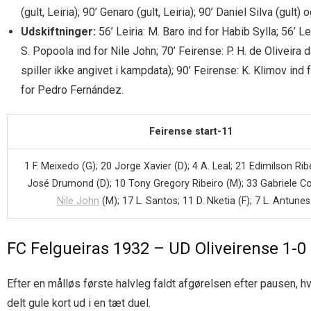
(gult, Leiria); 90’ Genaro (gult, Leiria); 90’ Daniel Silva (gult) o
Udskiftninger:
56’ Leiria: M. Baro ind for Habib Sylla; 56’ L
S. Popoola ind for Nile John; 70’ Feirense: P. H. de Oliveira d
spiller ikke angivet i kampdata); 90’ Feirense: K. Klimov ind 
for Pedro Fernández.
Feirense start-11
1 F. Meixedo (G); 20 Jorge Xavier (D); 4 A. Leal; 21 Edimilson Ribe
José Drumond (D); 10 Tony Gregory Ribeiro (M); 33 Gabriele Co
Nile John
(M); 17 L. Santos; 11 D. Nketia (F); 7 L. Antunes
FC Felgueiras 1932 – UD Oliveirense 1-0 
Efter en målløs første halvleg faldt afgørelsen efter pausen, 
delt gule kort ud i en tæt duel.