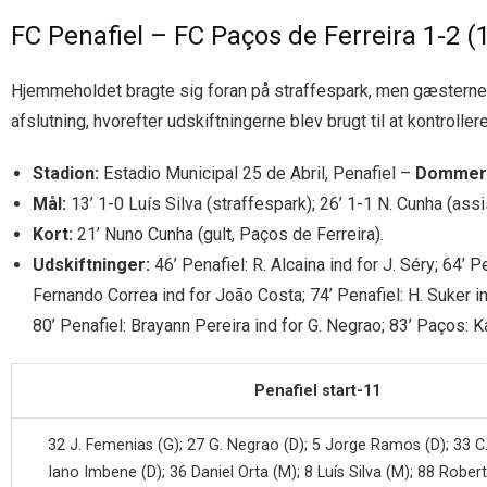
FC Penafiel – FC Paços de Ferreira 1-2 (1
Hjemmeholdet bragte sig foran på straffespark, men gæsterne
afslutning, hvorefter udskiftningerne blev brugt til at kontrolle
Stadion:
Estadio Municipal 25 de Abril, Penafiel –
Dommer
Mål:
13’ 1-0 Luís Silva (straffespark); 26’ 1-1 N. Cunha (assi
Kort:
21’ Nuno Cunha (gult, Paços de Ferreira).
Udskiftninger:
46’ Penafiel: R. Alcaina ind for J. Séry; 64’ 
Fernando Correa ind for João Costa; 74’ Penafiel: H. Suker ind
80’ Penafiel: Brayann Pereira ind for G. Negrao; 83’ Paços: K
Penafiel start-11
32 J. Femenias (G); 27 G. Negrao (D); 5 Jorge Ramos (D); 33 C.
lano Imbene (D); 36 Daniel Orta (M); 8 Luís Silva (M); 88 Robert