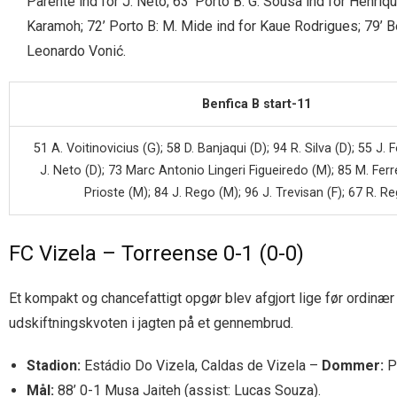
Parente ind for J. Neto; 63’ Porto B: G. Sousa ind for Henriqu
Karamoh; 72’ Porto B: M. Mide ind for Kaue Rodrigues; 79’ Be
Leonardo Vonić.
Benfica B start-11
51 A. Voitinovicius (G); 58 D. Banjaqui (D); 94 R. Silva (D); 55 J.
J. Neto (D); 73 Marc Antonio Lingeri Figueiredo (M); 85 M. Ferre
Prioste (M); 84 J. Rego (M); 96 J. Trevisan (F); 67 R. Re
FC Vizela – Torreense 0-1 (0-0)
Et kompakt og chancefattigt opgør blev afgjort lige før ordinær
udskiftningskvoten i jagten på et gennembrud.
Stadion:
Estádio Do Vizela, Caldas de Vizela –
Dommer:
P
Mål:
88’ 0-1 Musa Jaiteh (assist: Lucas Souza).