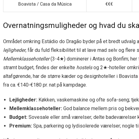
Boavista / Casa da Música
€€€
Overnatningsmuligheder og hvad du skal
Området omkring Estádio do Dragão byder på et bredt udvalg af
lejligheder
, får du fuld fleksibilitet til at lave mad selv og fle
Mellemklassehoteller
(3-4★) dominerer i Antas og Bonfim; her 
stramt budget, findes der enkelte
hostels
og 2★-hoteller omkrin
altafgørende, har de større kæder og designhoteller i Boavist
fra ca. €140-€180 pr. nat på kampdage.
Lejligheder:
Køkken, vaskemaskine og ofte sofa-seng; tjek
Mellemklassehoteller:
God balance mellem pris og bekvemm
Budget:
Sovesale eller små værelser; delte badeværelser k
Premium:
Spa, parkering og lydisolerede værelser; nogle tilb