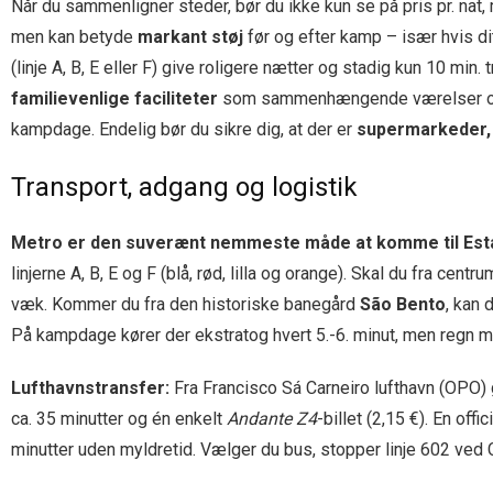
Når du sammenligner steder, bør du ikke kun se på pris pr. nat
men kan betyde
markant støj
før og efter kamp – især hvis d
(linje A, B, E eller F) give roligere nætter og stadig kun 10 min. 
familievenlige faciliteter
som sammenhængende værelser og b
kampdage. Endelig bør du sikre dig, at der er
supermarkeder,
Transport, adgang og logistik
Metro er den suverænt nemmeste måde at komme til Est
linjerne A, B, E og F (blå, rød, lilla og orange). Skal du fra centru
væk. Kommer du fra den historiske banegård
São Bento
, kan 
På kampdage kører der ekstratog hvert 5.-6. minut, men regn me
Lufthavnstransfer:
Fra Francisco Sá Carneiro lufthavn (OPO) gå
ca. 35 minutter og én enkelt
Andante Z4
-billet (2,15 €). En of
minutter uden myldretid. Vælger du bus, stopper linje 602 ved 