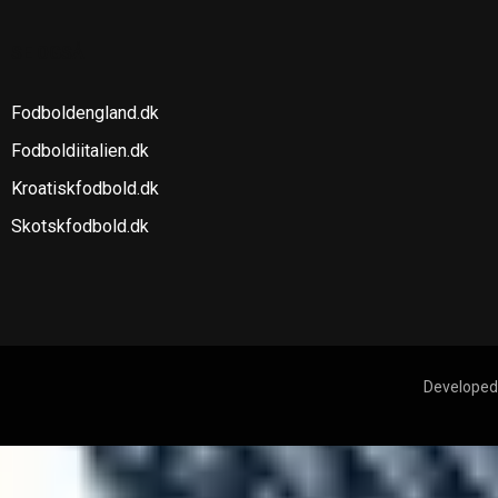
SE OGSÅ
Fodboldengland.dk
Fodboldiitalien.dk
Kroatiskfodbold.dk
Skotskfodbold.dk
Developed