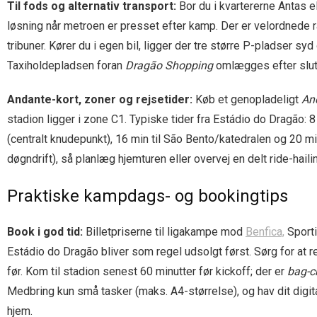
Til fods og alternativ transport:
Bor du i kvartererne Antas el
løsning når metroen er presset efter kamp. Der er velordnede ra
tribuner. Kører du i egen bil, ligger der tre større P-pladser sy
Taxiholdepladsen foran
Dragão Shopping
omlægges efter slutf
Andante-kort, zoner og rejsetider:
Køb et genopladeligt
An
stadion ligger i zone C1. Typiske tider fra Estádio do Dragão: 8
(centralt knudepunkt), 16 min til São Bento/katedralen og 20 m
døgndrift), så planlæg hjemturen eller overvej en delt ride-hailin
Praktiske kampdags- og bookingtips
Book i god tid:
Billetpriserne til ligakampe mod
Benfica,
Sporti
Estádio do Dragão bliver som regel udsolgt først. Sørg for at 
før. Kom til stadion senest 60 minutter før kickoff; der er
bag-ch
Medbring kun små tasker (maks. A4-størrelse), og hav dit digita
hjem.