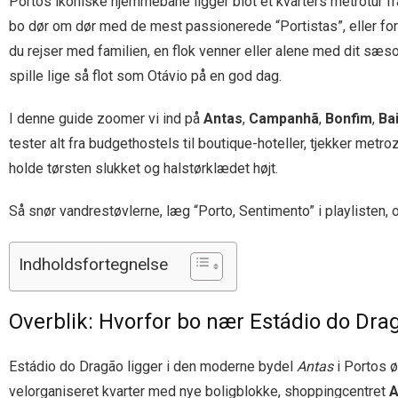
Portos ikoniske hjemmebane ligger blot et kvarters metrotur fr
bo dør om dør med de mest passionerede “Portistas”, eller f
du rejser med familien, en flok venner eller alene med dit sæson
spille lige så flot som Otávio på en god dag.
I denne guide zoomer vi ind på
Antas
,
Campanhã
,
Bonfim
,
Ba
tester alt fra budgethostels til boutique-hoteller, tjekker me
holde tørsten slukket og halstørklædet højt.
Så snør vandrestøvlerne, læg “Porto, Sentimento” i playlisten
Indholdsfortegnelse
Overblik: Hvorfor bo nær Estádio do Dra
Estádio do Dragão ligger i den moderne bydel
Antas
i Portos øs
velorganiseret kvarter med nye boligblokke, shoppingcentret
A