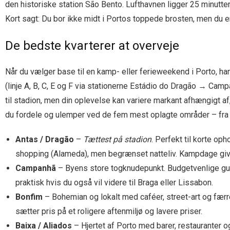
den historiske station São Bento. Lufthavnen ligger 25 minutte
Kort sagt: Du bor ikke midt i Portos toppede brosten, men du er
De bedste kvarterer at overveje
Når du vælger base til en kamp- eller ferie­weekend i Porto, ha
(linje A, B, C, E og F via stationerne Estádio do Dragão → Cam
til stadion, men din oplevelse kan variere markant afhængigt af,
du fordele og ulemper ved de fem mest oplagte områder – fra h
Antas / Dragão
–
Tættest på stadion
. Perfekt til korte oph
shopping (Alameda), men begrænset natteliv. Kampdage giver
Campanhã
– Byens store togknudepunkt. Budgetvenlige gue
praktisk hvis du også vil videre til Braga eller Lissabon.
Bonfim
– Bohemian og lokalt med caféer, street-art og færre 
sætter pris på et roligere aftenmiljø og lavere priser.
Baixa / Aliados
– Hjertet af Porto med barer, restauranter