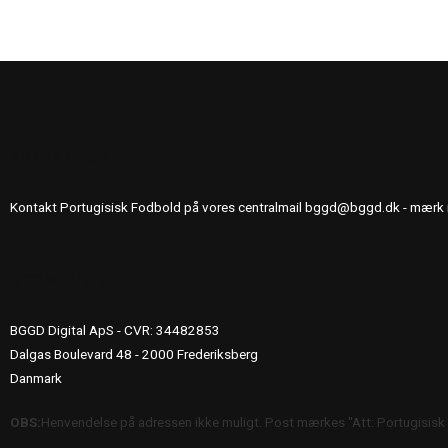
KONTAKT OS
Kontakt Portugisisk Fodbold på vores centralmail
bggd@bggd.dk
- mærk 
UDGIVERINFO
BGGD Digital ApS - CVR: 34482853
Dalgas Boulevard 48 - 2000 Frederiksberg
Danmark
OBS:
Henvendelse på adressen ikke muligt. Post mærkes "Att: Portugisisk