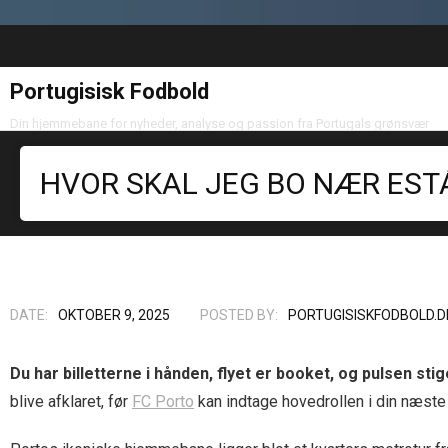
Portugisisk Fodbold
Din hjemmebane for nyheder, analyse og passion fra Portugals grønsvær
HVOR SKAL JEG BO NÆR EST
DATE:
OKTOBER 9, 2025
POSTED BY:
PORTUGISISKFODBOLD.D
Du har billetterne i hånden, flyet er booket, og pulsen st
blive afklaret, før
FC Porto
kan indtage hovedrollen i din næste