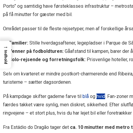
Porto” og samtidig have førsteklasses infrastruktur – metrost
på få minutter for gæster med bil.
Området passer til de fleste rejsetyper, men af forskellige års
Familier:
Stille hverdagsaftener, legepladser i Parque de S
→
Venner på fodboldturen:
Gåafstand til kampen, barer der åb
Indhold
Solo-rejsende og forretningsfolk:
Prisvenlige hoteller, r
Selv om kvarteret er mindre postkort-charmerende end Ribeir
turisterne – sætter dagsordenen.
På kampdage skifter gaderne farve til
blå
og
hvid
. Fan-zoner 
færdes takket være synlig, men diskret, sikkerhed. Efter slutfløj
ringvejene – et stort plus, hvis du har lejet bil eller foretrækker 
Fra Estádio do Dragão tager det
ca. 10 minutter med metro t