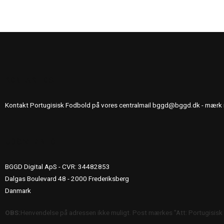
KONTAKT OS
Kontakt Portugisisk Fodbold på vores centralmail
bggd@bggd.dk
- mærk 
UDGIVERINFO
BGGD Digital ApS - CVR: 34482853
Dalgas Boulevard 48 - 2000 Frederiksberg
Danmark
OBS:
Henvendelse på adressen ikke muligt. Post mærkes "Att: Portugisisk