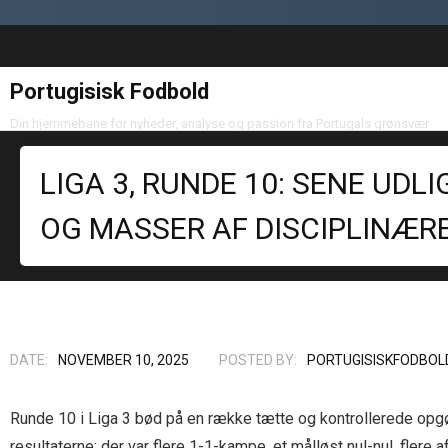
Portugisisk Fodbold
Din hjemmebane for nyheder, analyse og passion fra Portugals grønsvær
LIGA 3, RUNDE 10: SENE UDL
OG MASSER AF DISCIPLINÆR
DATE:
NOVEMBER 10, 2025
POSTED BY:
PORTUGISISKFODBOL
Runde 10 i Liga 3 bød på en række tætte og kontrollerede opgør
resultaterne; der var flere 1-1-kampe, et målløst nul-nul, fle