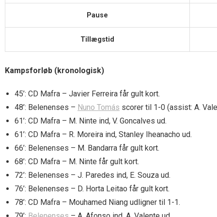
Pause
Tillægstid
Kampsforløb (kronologisk)
45’: CD Mafra – Javier Ferreira får gult kort.
48’: Belenenses –
Nuno Tomás
scorer til 1-0 (assist: A. Vale
61’: CD Mafra – M. Ninte ind, V. Goncalves ud.
61’: CD Mafra – R. Moreira ind, Stanley Iheanacho ud.
66’: Belenenses – M. Bandarra får gult kort.
68’: CD Mafra – M. Ninte får gult kort.
72’: Belenenses – J. Paredes ind, E. Souza ud.
76’: Belenenses – D. Horta Leitao får gult kort.
78’: CD Mafra – Mouhamed Niang udligner til 1-1.
79’:
Belenenses
– A. Afonso ind, A. Valente ud.