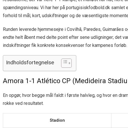
spændingsniveau. Vi har her på portugisiskfodbold.dk samlet
forhold til mål, kort, udskiftninger og de væsentligste momente
Runden leverede hjemmesejre i Covilhã, Paredes, Guimarães og L
endte helt åbent med delte point efter sene udligninger; det v
indskiftninger fik konkrete konsekvenser for kampenes forløb.
Indholdsfortegnelse
Amora 1-1 Atlético CP (Medideira Stadi
En opgør, hvor begge mål faldt i første halvleg, og hvor en drama
rokke ved resultatet.
Stadion