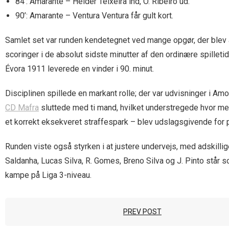
84’: Amarante – Hélder Teixeira ind, O. Ribeiro ud.
90’: Amarante – Ventura Ventura får gult kort.
Samlet set var runden kendetegnet ved mange opgør, der blev a
scoringer i de absolut sidste minutter af den ordinære spilleti
Évora 1911 leverede en vinder i 90. minut.
Disciplinen spillede en markant rolle; der var udvisninger i A
CD Mafra
sluttede med ti mand, hvilket understregede hvor meg
et korrekt eksekveret straffespark – blev udslagsgivende for p
Runden viste også styrken i at justere undervejs, med adskillige
Saldanha, Lucas Silva, R. Gomes, Breno Silva og J. Pinto står 
kampe på Liga 3-niveau.
PREV POST