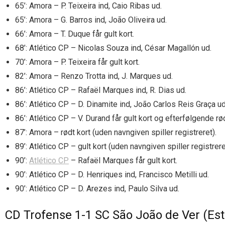
65’: Amora – P. Teixeira ind, Caio Ribas ud.
65’: Amora – G. Barros ind, João Oliveira ud.
66’: Amora – T. Duque får gult kort.
68’: Atlético CP – Nicolas Souza ind, César Magallón ud.
70’: Amora – P. Teixeira får gult kort.
82’: Amora – Renzo Trotta ind, J. Marques ud.
86’: Atlético CP – Rafaël Marques ind, R. Dias ud.
86’: Atlético CP – D. Dinamite ind, João Carlos Reis Graça ud
86’: Atlético CP – V. Durand får gult kort og efterfølgende rød
87’: Amora – rødt kort (uden navngiven spiller registreret).
89’: Atlético CP – gult kort (uden navngiven spiller registrere
90’:
Atlético CP
– Rafaël Marques får gult kort.
90’: Atlético CP – D. Henriques ind, Francisco Metilli ud.
90’: Atlético CP – D. Arezes ind, Paulo Silva ud.
CD Trofense 1-1 SC São João de Ver (Est