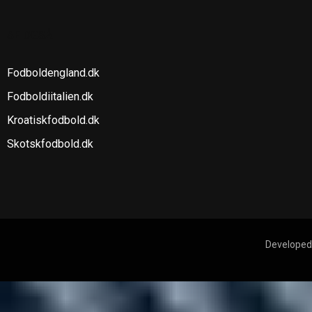
SE OGSÅ
Fodboldengland.dk
Fodboldiitalien.dk
Kroatiskfodbold.dk
Skotskfodbold.dk
Developed