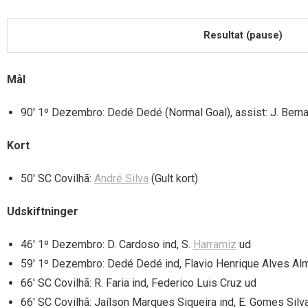
Resultat (pause)
Mål
90′ 1º Dezembro: Dedé Dedé (Normal Goal), assist: J. Bern
Kort
50′ SC Covilhã:
André Silva
(Gult kort)
Udskiftninger
46′ 1º Dezembro: D. Cardoso ind, S.
Harramiz
ud
59′ 1º Dezembro: Dedé Dedé ind, Flavio Henrique Alves Al
66′ SC Covilhã: R. Faria ind, Federico Luis Cruz ud
66′ SC Covilhã: Jaílson Marques Siqueira ind, E. Gomes Silv