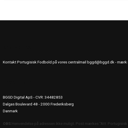
KONTAKT OS
Kontakt Portugisisk Fodbold på vores centralmail
bggd@bggd.dk
- mærk 
UDGIVERINFO
BGGD Digital ApS - CVR: 34482853
Dalgas Boulevard 48 - 2000 Frederiksberg
Danmark
OBS:
Henvendelse på adressen ikke muligt. Post mærkes "Att: Portugisisk