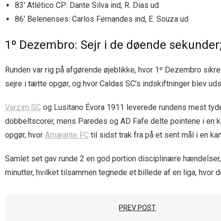
83′ Atlético CP: Dante Silva ind, R. Dias ud
86′ Belenenses: Carlos Fernandes ind, E. Souza ud
1º Dezembro: Sejr i de døende sekunder
Runden var rig på afgørende øjeblikke, hvor 1º Dezembro sik
sejre i tætte opgør, og hvor Caldas SC’s indskiftninger blev u
Varzim SC
og Lusitano Évora 1911 leverede rundens mest tydel
dobbeltscorer, mens Paredes og AD Fafe delte pointene i en k
opgør, hvor
Amarante FC
til sidst trak fra på et sent mål i en
Samlet set gav runde 2 en god portion disciplinære hændelser,
minutter, hvilket tilsammen tegnede et billede af en liga, hvor 
PREV POST