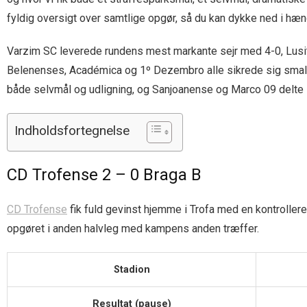
fyldig oversigt over samtlige opgør, så du kan dykke ned i hæ
Varzim SC leverede rundens mest markante sejr med 4-0, Lusit
Belenenses, Académica og 1º Dezembro alle sikrede sig smalle
både selvmål og udligning, og Sanjoanense og Marco 09 delte i
Indholdsfortegnelse
CD Trofense 2 – 0 Braga B
CD Trofense
fik fuld gevinst hjemme i Trofa med en kontroller
opgøret i anden halvleg med kampens anden træffer.
Stadion
Resultat (pause)