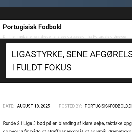
Portugisisk Fodbold
Din hjemmebane for nyheder, analyse og passion fra Portugals grønsvær
LIGASTYRKE, SENE AFGØREL
I FULDT FOKUS
DATE:
AUGUST 18, 2025
POSTED BY:
PORTUGISISKFODBOLD.D
Runde 2 i Liga 3 bød på en blanding af klare sejre, taktiske opgø
og hvor vi fik både et straffesparksmål, et selvmål, dramatiske