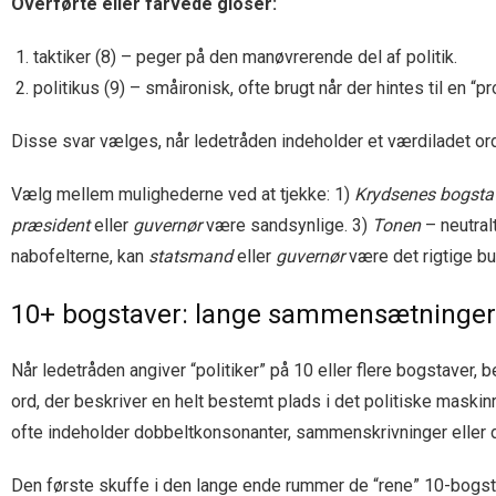
Overførte eller farvede gloser:
taktiker (8) – peger på den manøvrerende del af politik.
politikus (9) – småironisk, ofte brugt når der hintes til en “
Disse svar vælges, når ledetråden indeholder et værdiladet ord
Vælg mellem mulighederne ved at tjekke: 1)
Krydsenes bogsta
præsident
eller
guvernør
være sandsynlige. 3)
Tonen
– neutral
nabofelterne, kan
statsmand
eller
guvernør
være det rigtige bu
10+ bogstaver: lange sammensætninger o
Når ledetråden angiver “politiker” på 10 eller flere bogstave
ord, der beskriver en helt bestemt plads i det politiske mask
ofte indeholder dobbeltkonsonanter, sammenskrivninger eller d
Den første skuffe i den lange ende rummer de “rene” 10-bogstav