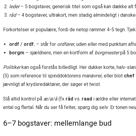
leder
– 5 bogstaver, generisk titel som også kan dække alt fr
råd
– 4 bogstaver, ultrakort, men stadig almindeligt i danske k
Forkortelser er populære, fordi de netop rammer 4-5 tegn. Tjek 
ordf
/
ordf.
– står for
ordfører
; uden eller med punktum afhæ
borgm
– sjældnere, men en kortform af
borgmester
på 5 bo
Politiker
kan også forstås billedligt. Her dukker korte, halv-s
(5) som reference til spinddoktorens manøvrer, eller blot
chef
jævnligt af krydsredaktører, der søger et twist.
Slå altid kontrol på
æ/ø/å
(fx
råd
vs.
raad
i ældre eller intern
ental og flertal. Når du ser få felter, spørg dig selv: Er tonen neu
6–7 bogstaver: mellemlange bud