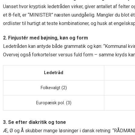
Uanset hvor kryptisk ledetråden virker, giver antallet af felte
et 8-felt, er “MINISTER” næsten uundgåelig. Mangler du blot é
ordlister til hurtigt at teste kombinationer, og husk at enge
2. Finjustér med bøjning, køn og form
Ledetråden kan antyde både grammatik og køn: “Kommunal kvinde
Overvej også forkortelser versus fuld form – samme kryds kan
Ledetråd
Folkevalgt (2)
Europæisk pol. (3)
3. Se efter diakritik og tone
Æ, Ø og Å skubber mange løsninger i dansk retning: “RÅDMAND” (