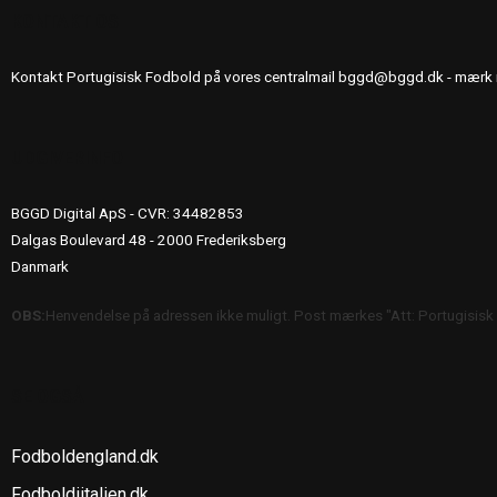
KONTAKT OS
Kontakt Portugisisk Fodbold på vores centralmail
bggd@bggd.dk
- mærk 
UDGIVERINFO
BGGD Digital ApS - CVR: 34482853
Dalgas Boulevard 48 - 2000 Frederiksberg
Danmark
OBS:
Henvendelse på adressen ikke muligt. Post mærkes "Att: Portugisisk
SE OGSÅ
Fodboldengland.dk
Fodboldiitalien.dk