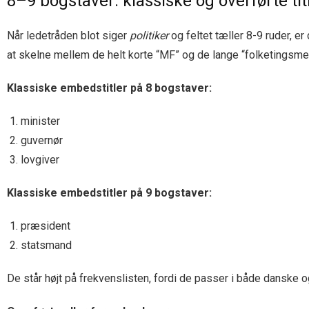
8–9 bogstaver: klassiske og overførte tit
Når ledetråden blot siger
politiker
og feltet tæller 8-9 ruder, e
at skelne mellem de helt korte “MF” og de lange “folketingsmed
Klassiske embedstitler på 8 bogstaver:
minister
guvernør
lovgiver
Klassiske embedstitler på 9 bogstaver:
præsident
statsmand
De står højt på frekvenslisten, fordi de passer i både danske 