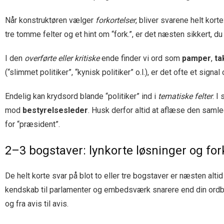
Når konstruktøren vælger
forkortelser
, bliver svarene helt korte
tre tomme felter og et hint om “fork.”, er det næsten sikkert, du
I den
overførte eller kritiske
ende finder vi ord som
pamper
,
ta
(“slimmet politiker”, “kynisk politiker” o.l.), er det ofte et signal
Endelig kan krydsord blande “politiker” ind i
tematiske felter
. I
mod
bestyrelsesleder
. Husk derfor altid at aflæse den saml
for “præsident”.
2–3 bogstaver: lynkorte løsninger og for
De helt korte svar på blot to eller tre bogstaver er næsten alti
kendskab til parlamenter og embedsværk snarere end din ordbog. 
og fra avis til avis.