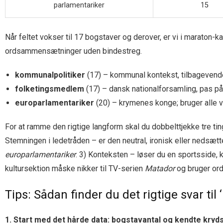
parlamentariker
15
Når feltet vokser til 17 bogstaver og derover, er vi i maraton-
ordsammensætninger uden bindestreg.
kommunalpolitiker
(17) – kommunal kontekst, tilbagevend
folketingsmedlem
(17) – dansk nationalforsamling, pas 
europarlamentariker
(20) – krymenes konge; bruger alle 
For at ramme den rigtige langform skal du dobbelttjekke tre ting
Stemningen i ledetråden – er den neutral, ironisk eller nedsæt
europarlamentariker
. 3) Konteksten – løser du en sportsside, k
kultursektion måske nikker til TV-serien
Matador
og bruger or
Tips: Sådan finder du det rigtige svar til ‘
1. Start med det hårde data: bogstavantal og kendte kry