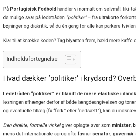
På
Portugisisk Fodbold
handler vi normalt om selvmål, tiki-t
de mulige svar på ledetråden
“politiker”
– fra ultrakorte forkor
bøjninger og diakritik, så du én gang for alle kan parkere tvivle
Klar til at knække koden? Tag blyanten frem, hæld mere kaffe op
Indholdsfortegnelse
Hvad dækker ‘politiker’ i krydsord? Overb
Ledetråden “politiker” er blandt de mere elastiske i dans
løsningen afhænger derfor af både længdeangivelsen og tonen 
og eventuelle tillæg (fx “fork.” eller “nedsætt.”), kan du indsnæv
Den direkte, formelle vinkel
giver oplagte svar som
minister
,
b
mens det internationale sprog ofte favner
senator
,
guvernør