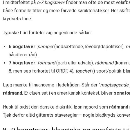
I midterfeltet på
6-7 bogstaver
finder man ofte de mest velafbal
både formelle titler og mere farvede karakteristikker. Her skift
krydsets tone.
Typiske bud fordeler sig nogenlunde sådan:
6 bogstaver
:
pamper
(nedsættende, levebrødspolitiker),
mi
håndterer råd).
7 bogstaver
:
formand
(parti eller udvalg),
rådmand
(kommun
8, men ses forkortet til ORDF, 4),
topchef
(i sport/politik-bla
Læg mærke til nuancerne i ledetråden: Står der “
magtsøgende p
rådmand
. Er cluen sat i en amerikansk kontekst, bliver
senato
Husk til sidst den danske diakritik: løsningsord som
rådmand
Tjek derfor altid gitterets stave­regler – nogle bladkryds konv