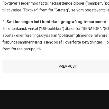
“lovgiver”) leder mod facts; nedsættende gloser (“pamper”, “p
til at vælge “Taktiker” frem for “Strateg”, selvom bogstavantall
4. Sæt løsningen ind i kontekst: geografi og temaramme
En amerikansk vinkel (“US-politiker”) åbner for “SENATOR”, 
sports- eller foreningskryds kan “politiker” glimrende refe
forbundssammenhæng. Tænk også i overførte betydninger – o
frem for ren partipolitik.
PREV POST