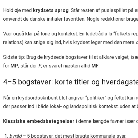
Hold øje med
krydsets sprog
. Står resten af puslespillet på 
omvendt de danske initialer favoritten. Nogle redaktioner brug
Vær også klar på tone og kontekst. En ledetråd a la “folkets re
relations) kan snige sig ind, hvis krydset leger med den mere
o
Sidste tip: Brug de krydsede bogstaver til at afklare valget, 
for
MP
; står der
F
, er svaret næsten altid
MF
.
4–5 bogstaver: korte titler og hverdags
Når en krydsordsskribent blot angiver “politiker” og feltet ku
der passer ind i både lokal- og landspolitisk kontekst, uden at b
Klassiske embedsbetegnelser
i denne længde favner især de
byråd
– 5 bogstaver, det mest brugte kommunale svar.