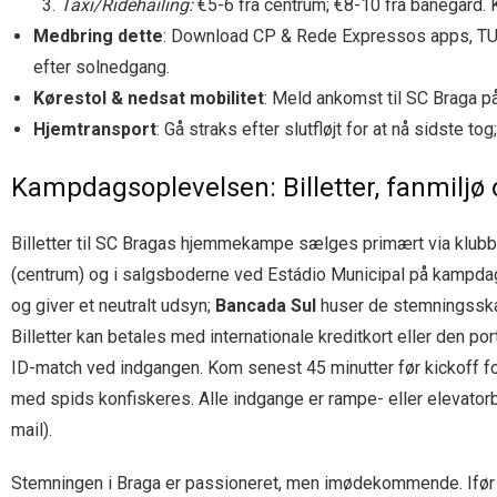
Taxi/Ridehailing:
€5-6 fra centrum; €8-10 fra banegård. K
Medbring dette
: Download CP & Rede Expressos apps, TUB-k
efter solnedgang.
Kørestol & nedsat mobilitet
: Meld ankomst til SC Braga på
Hjemtransport
: Gå straks efter slutfløjt for at nå sidste t
Kampdagsoplevelsen: Billetter, fanmiljø 
Billetter til SC Bragas hjemmekampe sælges primært via klub
(centrum) og i salgsboderne ved Estádio Municipal på kampda
og giver et neutralt udsyn;
Bancada Sul
huser de stemningss
Billetter kan betales med internationale kreditkort eller den po
ID-match ved indgangen. Kom senest 45 minutter før kickoff for
med spids konfiskeres. Alle indgange er rampe- eller elevatorb
mail).
Stemningen i Braga er passioneret, men imødekommende. Ifør 