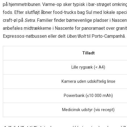
på hjemmetribunen. Varme-op sker typisk i bar-strøget omkrin
fods. Efter slutfløjt åbner food-trucks bag Sul med lokale spec
craft-øl på
Setra
. Familier finder børnevenlige pladser i Nasc
anbefales midtrækkerne i Nascente for panoramaet over granit
Expressos-natbussen eller delt
Uber/Bolt
til Porto-Campanhã.
Tilladt
Lille rygsæk (< A4)
Kamera uden udskiftelig linse
Powerbank (≤10 000 mAh)
Medicinsk udstyr (vis recept)