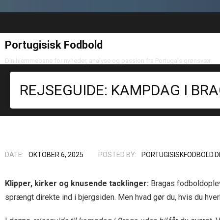
Portugisisk Fodbold
Din hjemmebane for nyheder, analyse og passion fra Portugals grønsvær
REJSEGUIDE: KAMPDAG I BRA
DATE:
OKTOBER 6, 2025
POSTED BY:
PORTUGISISKFODBOLD.D
Klipper, kirker og knusende tacklinger:
Bragas fodboldopleve
sprængt direkte ind i bjergsiden. Men hvad gør du, hvis du hver