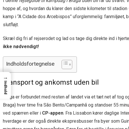
I denne
rejseguide til kampdag i Braga uden bil
får du svaret. V
hoppe af, og hvordan du klarer den sidste kilometer til stadion
kamp i “A Cidade dos Arcebispos” uforglemmelig: fanmiljøet, b
slutfløjt.
Skræl dig fri af rejserodet og lad os tage dig direkte ind i hje
ikke nødvendigt!
Indholdsfortegnelse
→
Transport og ankomst uden bil
Indhold
Braga er forbundet med resten af landet via et tæt net af tog 
Braga) hver time fra São Bento/Campanhã og standser 55 minu
ved spærren eller i
CP-appen
. Fra Lissabon kører daglige Int
hverdage er der også direkte ekspresbusser fra byer som Gui