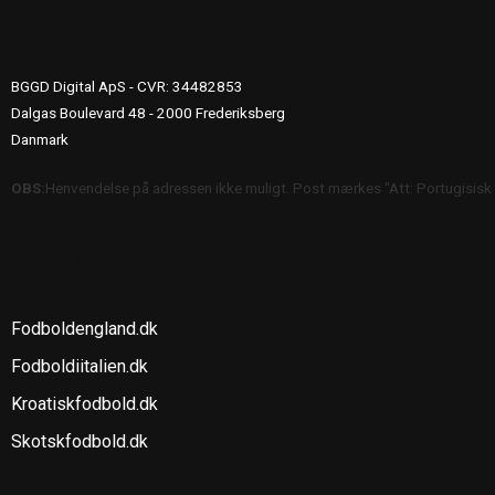
UDGIVERINFO
BGGD Digital ApS - CVR: 34482853
Dalgas Boulevard 48 - 2000 Frederiksberg
Danmark
OBS:
Henvendelse på adressen ikke muligt. Post mærkes "Att: Portugisisk
SE OGSÅ
Fodboldengland.dk
Fodboldiitalien.dk
Kroatiskfodbold.dk
Skotskfodbold.dk