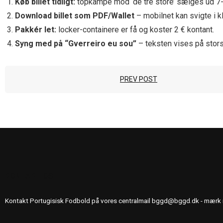
Køb billet tidligt:
topkampe mod ‘de tre store’ sælges ud 7-
Download billet som PDF/Wallet
– mobilnet kan svigte i k
Pakkér let:
locker-containere er få og koster 2 € kontant.
Syng med på “Gverreiro eu sou”
– teksten vises på stor
PREV POST
KONTAKT OS
Kontakt Portugisisk Fodbold på vores centralmail
bggd@bggd.dk
- mærk 