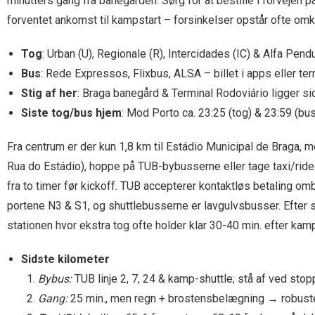
minutters gang fra banegården. Sørg for at bestille i forvejen 
forventet ankomst til kampstart – forsinkelser opstår ofte om
Tog
: Urban (U), Regionale (R), Intercidades (IC) & Alfa Pen
Bus
: Rede Expressos, Flixbus, ALSA – billet i apps eller ter
Stig af her
: Braga banegård & Terminal Rodoviário ligger 
Siste tog/bus hjem
: Mod Porto ca. 23:25 (tog) & 23:59 (bu
Fra centrum er der kun 1,8 km til Estádio Municipal de Braga,
Rua do Estádio), hoppe på TUB-bybusserne eller tage taxi/ri
fra to timer før kickoff. TUB accepterer kontaktløs betaling omb
portene N3 & S1, og shuttlebusserne er lavgulvsbusser. Efter slu
stationen hvor ekstra tog ofte holder klar 30-40 min. efter kam
Sidste kilometer
Bybus:
TUB linje 2, 7, 24 & kamp-shuttle; stå af ved stop
Gang:
25 min., men regn + brostensbelægning → robust