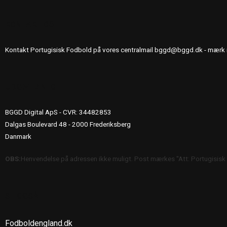
KONTAKT OS
Kontakt Portugisisk Fodbold på vores centralmail
bggd@bggd.dk
- mærk 
UDGIVERINFO
BGGD Digital ApS - CVR: 34482853
Dalgas Boulevard 48 - 2000 Frederiksberg
Danmark
OBS:
Henvendelse på adressen ikke muligt. Post mærkes "Att: Portugisisk
SE OGSÅ
Fodboldengland.dk