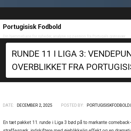
Portugisisk Fodbold
Din hjemmebane for nyheder, analyse og passion fra Portugals grønsvær
RUNDE 11 I LIGA 3: VENDEP
OVERBLIKKET FRA PORTUGIS
DATE:
DECEMBER 2, 2025
POSTED BY:
PORTUGISISKFODBOLD.
En tæt pakket 11. runde i Liga 3 bød på to markante comeback-s
straffespark, indskiftere med øjeblikkelig effekt og en dramati