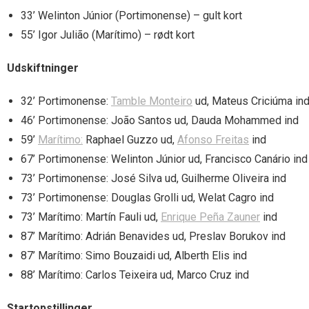
33’ Welinton Júnior (Portimonense) – gult kort
55’ Igor Julião (Marítimo) – rødt kort
Udskiftninger
32’ Portimonense:
Tamble Monteiro
ud, Mateus Criciúma in
46’ Portimonense: João Santos ud, Dauda Mohammed ind
59’
Marítimo:
Raphael Guzzo ud,
Afonso Freitas
ind
67’ Portimonense: Welinton Júnior ud, Francisco Canário ind
73’ Portimonense: José Silva ud, Guilherme Oliveira ind
73’ Portimonense: Douglas Grolli ud, Welat Cagro ind
73’ Marítimo: Martín Fauli ud,
Enrique Peña Zauner
ind
87’ Marítimo: Adrián Benavides ud, Preslav Borukov ind
87’ Marítimo: Simo Bouzaidi ud, Alberth Elis ind
88’ Marítimo: Carlos Teixeira ud, Marco Cruz ind
Startopstillinger