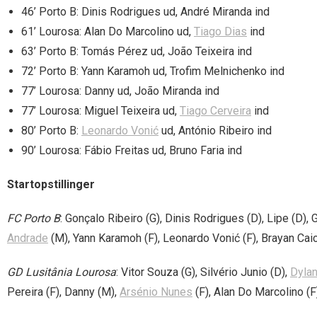
46’ Porto B: Dinis Rodrigues ud, André Miranda ind
61’ Lourosa: Alan Do Marcolino ud,
Tiago Dias
ind
63’ Porto B: Tomás Pérez ud, João Teixeira ind
72’ Porto B: Yann Karamoh ud, Trofim Melnichenko ind
77’ Lourosa: Danny ud, João Miranda ind
77’ Lourosa: Miguel Teixeira ud,
Tiago Cerveira
ind
80’ Porto B:
Leonardo Vonić
ud, António Ribeiro ind
90’ Lourosa: Fábio Freitas ud, Bruno Faria ind
Startopstillinger
FC Porto B
: Gonçalo Ribeiro (G), Dinis Rodrigues (D), Lipe (D),
Andrade
(M), Yann Karamoh (F), Leonardo Vonić (F), Brayan Cai
GD Lusitânia Lourosa
: Vitor Souza (G), Silvério Junio (D),
Dylan
Pereira (F), Danny (M),
Arsénio Nunes
(F), Alan Do Marcolino (F