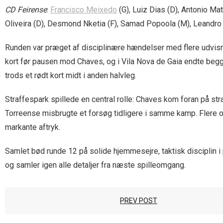
CD Feirense
:
Francisco Meixedo
(G), Luiz Dias (D), Antonio Ma
Oliveira (D), Desmond Nketia (F), Samad Popoola (M), Leandro
Runden var præget af disciplinære hændelser med flere udvisnin
kort før pausen mod Chaves, og i Vila Nova de Gaia endte begg
trods et rødt kort midt i anden halvleg.
Straffespark spillede en central rolle: Chaves kom foran på str
Torreense misbrugte et forsøg tidligere i samme kamp. Flere opg
markante aftryk.
Samlet bød runde 12 på solide hjemmesejre, taktisk disciplin i
og samler igen alle detaljer fra næste spilleomgang.
PREV POST