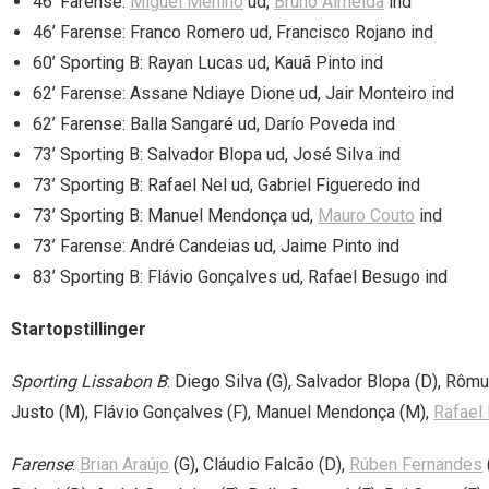
46’ Farense:
Miguel Menino
ud,
Bruno Almeida
ind
46’ Farense: Franco Romero ud, Francisco Rojano ind
60’ Sporting B: Rayan Lucas ud, Kauã Pinto ind
62’ Farense: Assane Ndiaye Dione ud, Jair Monteiro ind
62’ Farense: Balla Sangaré ud, Darío Poveda ind
73’ Sporting B: Salvador Blopa ud, José Silva ind
73’ Sporting B: Rafael Nel ud, Gabriel Figueredo ind
73’ Sporting B: Manuel Mendonça ud,
Mauro Couto
ind
73’ Farense: André Candeias ud, Jaime Pinto ind
83’ Sporting B: Flávio Gonçalves ud, Rafael Besugo ind
Startopstillinger
Sporting Lissabon B
: Diego Silva (G), Salvador Blopa (D), Rôm
Justo (M), Flávio Gonçalves (F), Manuel Mendonça (M),
Rafael
Farense
:
Brian Araújo
(G), Cláudio Falcão (D),
Rúben Fernandes