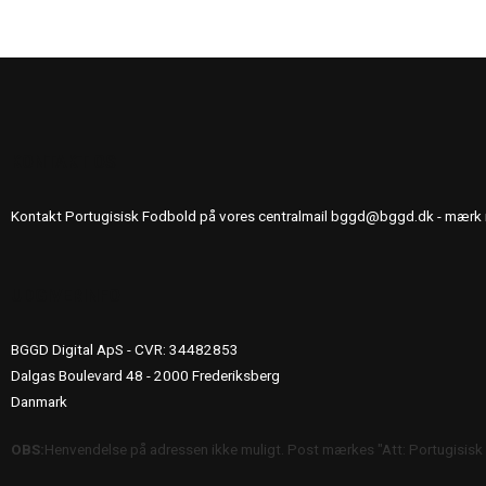
KONTAKT OS
Kontakt Portugisisk Fodbold på vores centralmail
bggd@bggd.dk
- mærk 
UDGIVERINFO
BGGD Digital ApS - CVR: 34482853
Dalgas Boulevard 48 - 2000 Frederiksberg
Danmark
OBS:
Henvendelse på adressen ikke muligt. Post mærkes "Att: Portugisisk