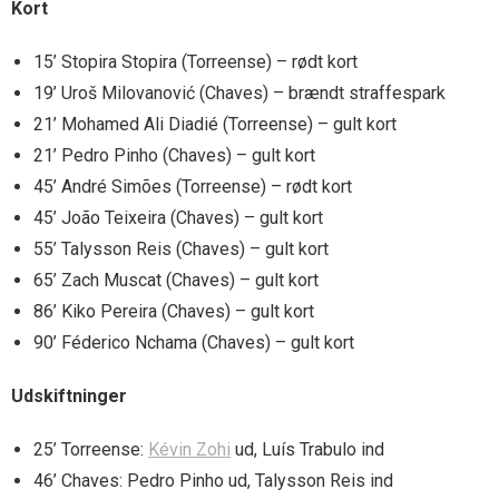
Kort
15’ Stopira Stopira (Torreense) – rødt kort
19’ Uroš Milovanović (Chaves) – brændt straffespark
21’ Mohamed Ali Diadié (Torreense) – gult kort
21’ Pedro Pinho (Chaves) – gult kort
45’ André Simões (Torreense) – rødt kort
45’ João Teixeira (Chaves) – gult kort
55’ Talysson Reis (Chaves) – gult kort
65’ Zach Muscat (Chaves) – gult kort
86’ Kiko Pereira (Chaves) – gult kort
90’ Féderico Nchama (Chaves) – gult kort
Udskiftninger
25’ Torreense:
Kévin Zohi
ud, Luís Trabulo ind
46’ Chaves: Pedro Pinho ud, Talysson Reis ind