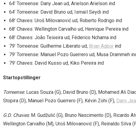
64’ Torreense: Dany Jean ud, Arielson Arielson ind
64’ Torreense: David Bruno ud, Ismaïl Seydi ind
68’ Chaves: Uroš Milovanović ud, Roberto Rodrigo ind
68’ Chaves: Wellington Carvalho ud, Henrique Pereira ind
68’ Chaves: João Teixeira ud, Féderico Nchama ind
79’ Torreense: Guilherme Liberato ud,
Brian Agbor
ind
79’ Torreense: Manuel Pozo Guerrero ud, Musa Drammeh in
79’ Chaves: David Kusso ud, Kiko Pereira ind
Startopstillinger
Torreense
: Lucas Souza (G), David Bruno (D), Mohamed Ali Diad
Stopira (D), Manuel Pozo Guerrero (F), Kévin Zohi (F),
Dany Jea
G.D. Chaves
: M. Gudžulić (G), Bruno Nascimento (D), Ricardo A
Wellington Carvalho (M), Uroš Milovanović (F), Reinaldo Silva (