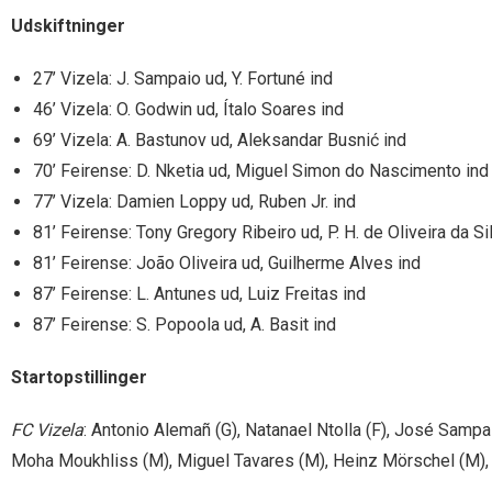
Udskiftninger
27’ Vizela: J. Sampaio ud, Y. Fortuné ind
46’ Vizela: O. Godwin ud, Ítalo Soares ind
69’ Vizela: A. Bastunov ud, Aleksandar Busnić ind
70’ Feirense: D. Nketia ud, Miguel Simon do Nascimento ind
77’ Vizela: Damien Loppy ud, Ruben Jr. ind
81’ Feirense: Tony Gregory Ribeiro ud, P. H. de Oliveira da Si
81’ Feirense: João Oliveira ud, Guilherme Alves ind
87’ Feirense: L. Antunes ud, Luiz Freitas ind
87’ Feirense: S. Popoola ud, A. Basit ind
Startopstillinger
FC Vizela
: Antonio Alemañ (G), Natanael Ntolla (F), José Samp
Moha Moukhliss (M), Miguel Tavares (M), Heinz Mörschel (M),