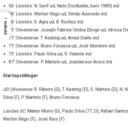
56’ Leixões: N. Serif ud, Neto (footballer, born 1989) ind
56’ Leixões: Werton Rêgo ud, Simão Azevedo ind
→
56’ Leixões: S. Agra ud, B. Rochez ind
Indhold
71’ Oliveirense: Joseph Fabrice Ondoa Ebogo ud, Idrissa Di
71’ Oliveirense: T. Keating ud, Amad Diallo ind
71’ Oliveirense: Bruno Fonseca ud, José Monteiro ind
73’ Leixões: Paulo Silva ud, R. Valente ind
87’ Oliveirense: P. Martelo ud, Joanderson Assis ind
Startopstillinger
UD Oliveirense
: R. Ribeiro (G), T. Keating (D), S. Martins (D),
Silva (F), P. Martelo (F), Bruno Fonseca
Leixões SC
: Mateo Morro (G), Paulo Silva (77, D), Rafael Santos 
Werton Rêgo (F), José Reis (F)