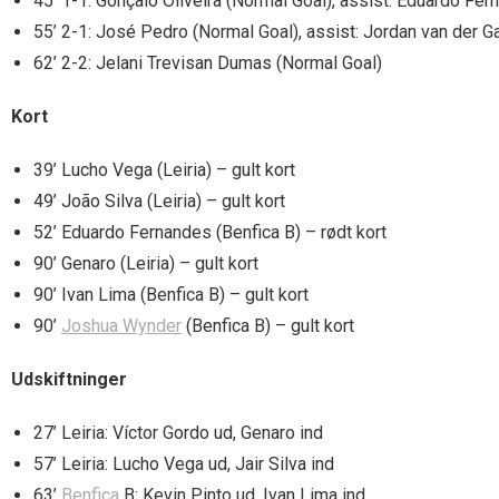
45’ 1-1: Gonçalo Oliveira (Normal Goal), assist: Eduardo Fe
55’ 2-1: José Pedro (Normal Goal), assist: Jordan van der G
62’ 2-2: Jelani Trevisan Dumas (Normal Goal)
Kort
39’ Lucho Vega (Leiria) – gult kort
49’ João Silva (Leiria) – gult kort
52’ Eduardo Fernandes (Benfica B) – rødt kort
90’ Genaro (Leiria) – gult kort
90’ Ivan Lima (Benfica B) – gult kort
90’
Joshua Wynder
(Benfica B) – gult kort
Udskiftninger
27’ Leiria: Víctor Gordo ud, Genaro ind
57’ Leiria: Lucho Vega ud, Jair Silva ind
63’
Benfica
B: Kevin Pinto ud, Ivan Lima ind