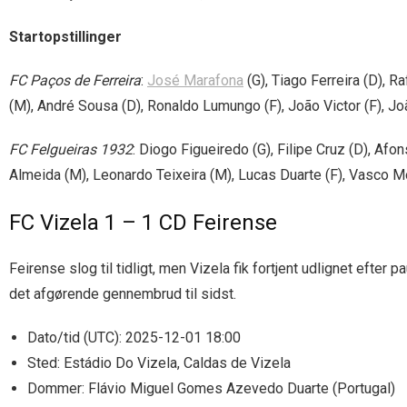
Startopstillinger
FC Paços de Ferreira
:
José Marafona
(G), Tiago Ferreira (D), R
(M), André Sousa (D), Ronaldo Lumungo (F), João Victor (F), Jo
FC Felgueiras 1932
: Diogo Figueiredo (G), Filipe Cruz (D), Af
Almeida (M), Leonardo Teixeira (M), Lucas Duarte (F), Vasco M
FC Vizela 1 – 1 CD Feirense
Feirense slog til tidligt, men Vizela fik fortjent udlignet efte
det afgørende gennembrud til sidst.
Dato/tid (UTC): 2025-12-01 18:00
Sted: Estádio Do Vizela, Caldas de Vizela
Dommer: Flávio Miguel Gomes Azevedo Duarte (Portugal)