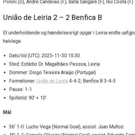
Poloni (D), André Candeias (F), Balla Sangaré (F), Rui Costa (F)
União de Leiria 2 – 2 Benfica B
Et underholdende og hændelsesrigt opgør i Leiria endte uafgjor
halvlege.
Dato/tid (UTC): 2025-11-30 15:30
Sted: Estádio Dr. Magalhães Pessoa, Leiria
Dommer: Diogo Teixeira Araújo (Portugal)
Formationer:
União de Leiria
4-4-2; Benfica B 3-4-3
Pause: 1-1
Spilletid: 90’ + 10’
Mål
36’ 1-0: Lucho Vega (Normal Goal), assist: Juan Muñoz