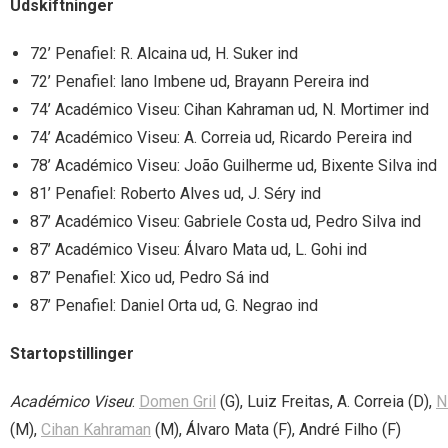
Udskiftninger
72’ Penafiel: R. Alcaina ud, H. Suker ind
72’ Penafiel: lano Imbene ud, Brayann Pereira ind
74’ Académico Viseu: Cihan Kahraman ud, N. Mortimer ind
74’ Académico Viseu: A. Correia ud, Ricardo Pereira ind
78’ Académico Viseu: João Guilherme ud, Bixente Silva ind
81’ Penafiel: Roberto Alves ud, J. Séry ind
87’ Académico Viseu: Gabriele Costa ud, Pedro Silva ind
87’ Académico Viseu: Álvaro Mata ud, L. Gohi ind
87’ Penafiel: Xico ud, Pedro Sá ind
87’ Penafiel: Daniel Orta ud, G. Negrao ind
Startopstillinger
Académico Viseu
:
Domen Gril
(G), Luiz Freitas, A. Correia (D),
N
(M),
Cihan Kahraman
(M), Álvaro Mata (F), André Filho (F)