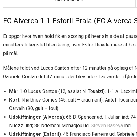
FC Alverca 1-1 Estoril Praia (FC Alverca
Et opgør hvor hvert hold fik en scoring på hver sin side af paus
minutters tillægstid til en kamp, hvor Estoril havde mere af bo
på mål.
Målene faldt ved Lucas Santos efter 12 minutter på oplæg af N
Gabriele Costa i det 47. minut; der blev uddelt advarsler i først
Mål
: 1-0 Lucas Santos (12, assist N. Touaizi); 1-1 A. Lacxim
Kort
: Rhaldney Gomes (45, gult – argument), Antef Tsoungui 
Carvalh (90, gult – foul)
Udskiftninger (Alverca)
: 66 D. Spencer ud, I. Julian ind; 
Nuozzi ind; 88 Ndemeni Menadjou ud,
Steven Baseya
ind
Udskiftninger (Estoril)
: 46 Francisco Ferreira ud, Gabriele