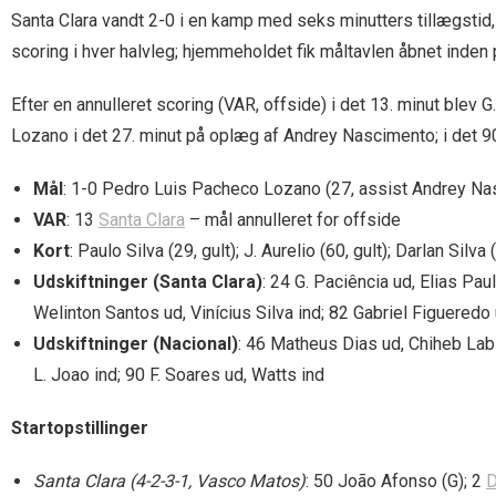
Santa Clara vandt 2-0 i en kamp med seks minutters tillægstid,
scoring i hver halvleg; hjemmeholdet fik måltavlen åbnet inden
Efter en annulleret scoring (VAR, offside) i det 13. minut blev 
Lozano i det 27. minut på oplæg af Andrey Nascimento; i det 90.
Mål
: 1-0 Pedro Luis Pacheco Lozano (27, assist Andrey Nas
VAR
: 13
Santa Clara
– mål annulleret for offside
Kort
: Paulo Silva (29, gult); J. Aurelio (60, gult); Darlan Silva 
Udskiftninger (Santa Clara)
: 24 G. Paciência ud, Elias Pa
Welinton Santos ud, Vinícius Silva ind; 82 Gabriel Figueredo 
Udskiftninger (Nacional)
: 46 Matheus Dias ud, Chiheb Labid
L. Joao ind; 90 F. Soares ud, Watts ind
Startopstillinger
Santa Clara (4-2-3-1, Vasco Matos)
: 50 João Afonso (G); 2
D