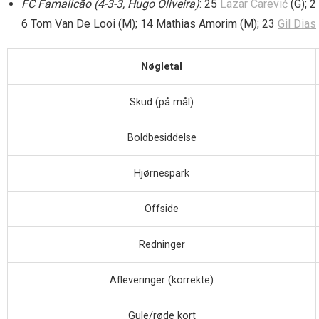
FC Famalicão (4-3-3, Hugo Oliveira)
: 25
Lazar Carević
(G); 2
6 Tom Van De Looi (M); 14 Mathias Amorim (M); 23
Gil Dias
Nøgletal
Skud (på mål)
Boldbesiddelse
Hjørnespark
Offside
Redninger
Afleveringer (korrekte)
Gule/røde kort