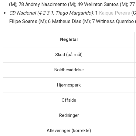
(M); 78 Andrey Nascimento (M); 49 Welinton Santos (M); 77 
CD Nacional (4-2-3-1, Tiago Margarido)
: 1
Kaique Pereira
(G
Filipe Soares (M); 6 Matheus Dias (M); 7 Witiness Quembo (M
Nøgletal
Skud (på mål)
Boldbesiddelse
Hjørnespark
Offside
Redninger
Afleveringer (korrekte)