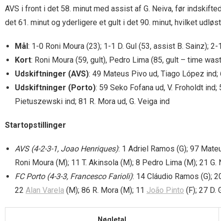
AVS i front i det 58. minut med assist af G. Neiva, før indskift
det 61. minut og yderligere et gult i det 90. minut, hvilket udløst
Mål
: 1-0 Roni Moura (23); 1-1 D. Gul (53, assist B. Sainz); 2
Kort
: Roni Moura (59, gult), Pedro Lima (85, gult – time wasti
Udskiftninger (AVS)
: 49 Mateus Pivo ud, Tiago López ind;
Udskiftninger (Porto)
: 59 Seko Fofana ud, V. Froholdt ind;
Pietuszewski ind; 81 R. Mora ud, G. Veiga ind
Startopstillinger
AVS (4-2-3-1, Joao Henriques)
: 1 Adriel Ramos (G); 97 Mateu
Roni Moura (M); 11 T. Akinsola (M); 8 Pedro Lima (M); 21 G. N
FC Porto (4-3-3, Francesco Farioli)
: 14 Cláudio Ramos (G); 2
22
Alan Varela
(M); 86 R. Mora (M); 11
João Pinto
(F); 27 D. 
Nøgletal