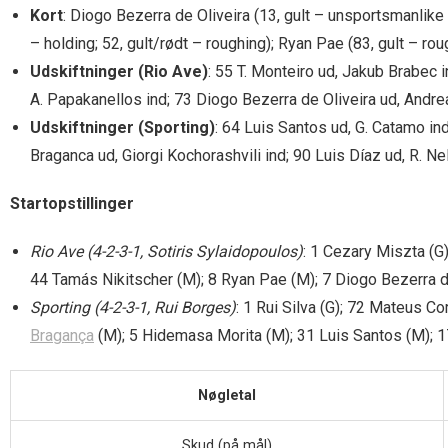
Kort
: Diogo Bezerra de Oliveira (13, gult – unsportsmanlike
– holding; 52, gult/rødt – roughing); Ryan Pae (83, gult – rou
Udskiftninger (Rio Ave)
: 55 T. Monteiro ud, Jakub Brabec 
A. Papakanellos ind; 73 Diogo Bezerra de Oliveira ud, Andre
Udskiftninger (Sporting)
: 64 Luis Santos ud, G. Catamo in
Braganca ud, Giorgi Kochorashvili ind; 90 Luis Díaz ud, R. Ne
Startopstillinger
Rio Ave (4-2-3-1, Sotiris Sylaidopoulos)
: 1 Cezary Miszta (G
44 Tamás Nikitscher (M); 8 Ryan Pae (M); 7 Diogo Bezerra de
Sporting (4-2-3-1, Rui Borges)
: 1 Rui Silva (G); 72 Mateus 
Bragança
(M); 5 Hidemasa Morita (M); 31 Luis Santos (M); 1
Nøgletal
Skud (på mål)