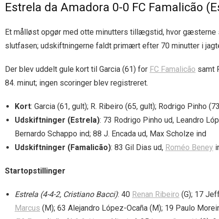
Estrela da Amadora 0-0 FC Famalicão (
Et målløst opgør med otte minutters tillægstid, hvor gæsterne 
slutfasen; udskiftningerne faldt primært efter 70 minutter i ja
Der blev uddelt gule kort til Garcia (61) for
FC Famalicão
samt R
84. minut; ingen scoringer blev registreret.
Kort
: Garcia (61, gult); R. Ribeiro (65, gult); Rodrigo Pinho (
Udskiftninger (Estrela)
: 73 Rodrigo Pinho ud, Leandro Lóp
Bernardo Schappo ind; 88 J. Encada ud, Max Scholze ind
Udskiftninger (Famalicão)
: 83 Gil Dias ud,
Roméo Beney
i
Startopstillinger
Estrela (4-4-2, Cristiano Bacci)
: 40
Renan Ribeiro
(G); 17 Jef
Marcus
(M); 63 Alejandro López-Ocaña (M); 19 Paulo Moreira