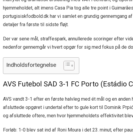
hjemmeholdet, alt imens Casa Pia tog alle tre point i Guimarã
portugisiskfodbold.dk har vi samlet en grundig gennemgang af all
detaljer fra første til sidste fløjt.
Der var sene mål, straffespark, annullerede scoringer efter v
nedenfor gennemgår vi hvert opgør for sig med fokus på de
Indholdsfortegnelse
AVS Futebol SAD 3-1 FC Porto (Estádio 
AVS vandt 3-1 efter en første halvleg med ét mål og en anden 
afsluttede opgøret i undertal efter to gule kort til Dominik Pr
og afsluttede oftere, men hvor hjemmeholdets effektivitet ble
Forløb: 1-0 blev sat ind af Roni Moura i det 23. minut; efter pa