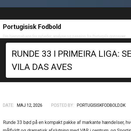
Portugisisk Fodbold
Din hjemmebane for nyheder, analyse og passion fra Portugals grønsvær
RUNDE 33 I PRIMEIRA LIGA: 
VILA DAS AVES
DATE:
MAJ 12, 2026
POSTED BY:
PORTUGISISKFODBOLD.DK
Runde 33 bød på en kompakt pakke af markante hændelser, hv
målfyldt og dramatisk afslutning med VAR i centrum, og Sportin