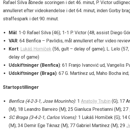
Rafael Silva åbnede scoringen i det 46. minut, P. Victor udlign
annulleret efter videokendelse i det 64. minut, inden Gorby bra
straffespark i det 90. minut.
Mål
: 1-0 Rafael Silva (46); 1-1 P. Victor (48, assist Diego
VAR
: 64 Benfica – Pavlidis, mål annulleret efter video revie
Kort
:
Lukáš Horníček
(56, gult – delay of game); L. Lelo (57, 
delay of game)
Udskiftninger (Benfica)
: 61 Franjo Ivanović ud, Vangelis P
Udskiftninger (Braga)
: 67 G. Martínez ud, Maho Bocha ind;
Startopstillinger
Benfica (4-2-3-1, Jose Mourinho)
: 1
Anatoliy Trubin
(G); 17 A
(M); 18 Leandro Barreiro (M); 25 Gianluca Prestianni (M); 27
SC Braga (3-4-2-1, Carlos Vicens)
: 1 Lukáš Horníček (G); 14 
(M); 34 Demir Ege Tıknaz (M); 77 Gabriel Martínez (M); 29
J