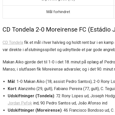
Mål forhindret
CD Tondela 2-0 Moreirense FC (Estádio 
CD Tondela
fik et mål i hver halvleg og holdt rent bur i en ka
var direkte i afslutningsspillet og udnyttede et par gode ang
Makan Aïko gjorde det til 1-0 i det 18. minut på oplæg af Ped
Manso; i slutfasen fik Moreirense advarsler, og i det 90. minut
Mål
: 1-0 Makan Aïko (18, assist Pedro Santos); 2-0 Rony Lo
Kort
: Alanzinho (29, gult); Fabiano Pereira (77, gult); C. Tegu
Udskiftninger (Tondela)
: 72 Rony Lopes ud, Joseph Hodge 
Jordan Pefok
ind; 90 Pedro Santos ud, João Afonso ind
Udskiftninger (Moreirense)
: 46 Francisco Bondoso ud, C.