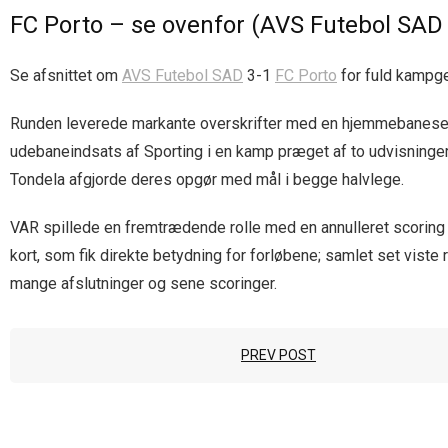
FC Porto – se ovenfor (AVS Futebol SAD 
Se afsnittet om
AVS Futebol SAD
3-1
FC Porto
for fuld kampg
Runden leverede markante overskrifter med en hjemmebanesejr t
udebaneindsats af Sporting i en kamp præget af to udvisninger 
Tondela afgjorde deres opgør med mål i begge halvlege.
VAR spillede en fremtrædende rolle med en annulleret scoring 
kort, som fik direkte betydning for forløbene; samlet set viste
mange afslutninger og sene scoringer.
PREV POST