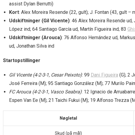
assist Dylan Berrutti)
Kort
: Alex Moreira Resende (22, gult); J. Fontan (43, gult 
Udskiftninger (Gil Vicente)
: 46 Alex Moreira Resende ud, 
López ind; 64 Santiago García ud, Martín Figueira ind; 83
Ghi
Udskiftninger (Arouca)
: 76 Alfonso Hernández ud, Markus F
ud, Jonathan Silva ind
Startopstillinger
Gil Vicente (4-2-3-1, Cesar Peixoto)
: 99
Dani Figueira
(G); 2 J
José Ferreira (M); 95 Santiago González (M); 77 Murilo Pai
FC Arouca (4-2-3-1, Vasco Seabra)
: 12 Ignacio de Arruabarr
Espen Van Ee (M); 21 Taichi Fukui (M); 19 Alfonso Trezza (M)
Nøgletal
Skud (på mål)