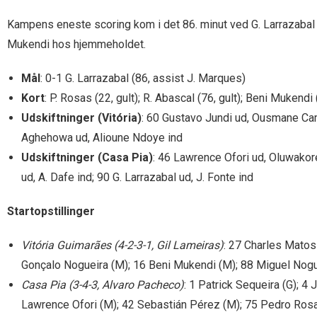
Kampens eneste scoring kom i det 86. minut ved G. Larrazabal på
Mukendi hos hjemmeholdet.
Mål
: 0-1 G. Larrazabal (86, assist J. Marques)
Kort
: P. Rosas (22, gult); R. Abascal (76, gult); Beni Mukendi 
Udskiftninger (Vitória)
: 60 Gustavo Jundi ud, Ousmane Cama
Aghehowa ud, Alioune Ndoye ind
Udskiftninger (Casa Pia)
: 46 Lawrence Ofori ud, Oluwakore
ud, A. Dafe ind; 90 G. Larrazabal ud, J. Fonte ind
Startopstillinger
Vitória Guimarães (4-2-3-1, Gil Lameiras)
: 27 Charles Matos 
Gonçalo Nogueira (M); 16 Beni Mukendi (M); 88 Miguel Nogu
Casa Pia (3-4-3, Alvaro Pacheco)
: 1 Patrick Sequeira (G); 4
Lawrence Ofori (M); 42 Sebastián Pérez (M); 75 Pedro Rosa