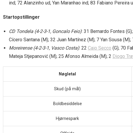
ind; 72 Alanzinho ud, Yan Maranhao ind; 83 Fabiano Pereira u
Startopstillinger
CD Tondela (4-2-3-1, Goncalo Feio)
: 31 Bernardo Fontes (G)
Cícero Santana (M); 32 Juan Martínez (M); 7 Yan Sousa (M);
Moreirense (4-2-3-1, Vasco Costa)
: 22
Caio Secco
(G); 70 Fa
Mateja Stjepanović (M); 25 Afonso Almeida (M); 2
Diogo Tr
Nøgletal
Skud (på mål)
Boldbesiddelse
Hjørnespark