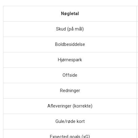
Nøgletal
Skud (på mål)
Boldbesiddelse
Hjørnespark
Offside
Redninger
Afleveringer (korrekte)
Gule/røde kort
Expected goals (xG)