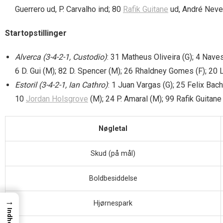
Guerrero ud, P. Carvalho ind; 80
Rafik Guitane
ud, André Neve
Startopstillinger
Alverca (3-4-2-1, Custodio)
: 31 Matheus Oliveira (G); 4 Nave
6 D. Gui (M); 82 D. Spencer (M); 26 Rhaldney Gomes (F); 20 
Estoril (3-4-2-1, Ian Cathro)
: 1 Juan Vargas (G); 25 Felix Bach
10
Jordan Holsgrove
(M); 24 P. Amaral (M); 99 Rafik Guitane 
Nøgletal
Skud (på mål)
Boldbesiddelse
→
Hjørnespark
Indhold