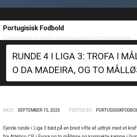
Portugisisk Fodbold
Din hjemmebane for nyheder, analyse og passion fra Portugals grønsvær
RUNDE 4 I LIGA 3: TROFA I 
O DA MADEIRA, OG TO MÅLL
DATE:
SEPTEMBER 15, 2025
POSTED BY:
PORTUGISISKFODBO
Fjerde runde i Liga 3 bød på en bred vifte af udtryk med et kra
fra Atlético CP i Évora og to målløse og kompakte kampe i Gu