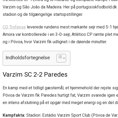
Varzim og São João da Madeira. Her på portugisiskfodbold.dk ha
stadion og de tilgængelige startopstillinger.
CD Trofense
leverede rundens mest markante sejr med 5-1 hje
Amora var kontrollerede i en 3-0-sejr, Atlético CP ramte plet
og i Póvoa, hvor Varzim fik udlignet i de døende minutter.
Indholdsfortegnelse
Varzim SC 2-2 Paredes
En kamp med et tidligt gæstemål, et hjemmehold der rejste sig
Póvoa de Varzim fik Paredes hurtigt fat, Varzim svarede igen eft
en intens afslutning på et opgør med meget energi og en del di
Kampfakta:
Stadion: Estádio Varzim Sport Club (Póvoa de Var