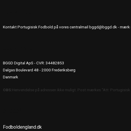
KONTAKT OS
Kontakt Portugisisk Fodbold på vores centralmail
bggd@bggd.dk
- mærk 
UDGIVERINFO
BGGD Digital ApS - CVR: 34482853
Dalgas Boulevard 48 - 2000 Frederiksberg
Danmark
OBS:
Henvendelse på adressen ikke muligt. Post mærkes "Att: Portugisisk
SE OGSÅ
Fodboldengland.dk