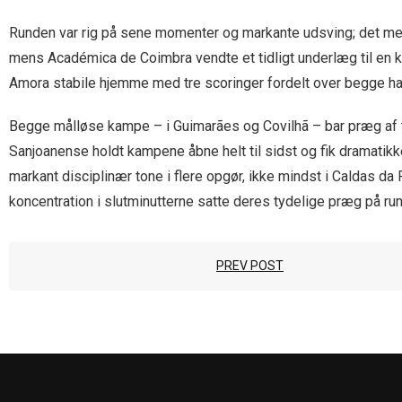
Runden var rig på sene momenter og markante udsving; det mest
mens Académica de Coimbra vendte et tidligt underlæg til en k
Amora stabile hjemme med tre scoringer fordelt over begge halv
Begge målløse kampe – i Guimarães og Covilhã – bar præg af t
Sanjoanense holdt kampene åbne helt til sidst og fik dramatikk
markant disciplinær tone i flere opgør, ikke mindst i Caldas da
koncentration i slutminutterne satte deres tydelige præg på ru
PREV POST