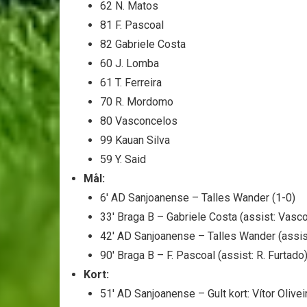
62 N. Matos
81 F. Pascoal
82 Gabriele Costa
60 J. Lomba
61 T. Ferreira
70 R. Mordomo
80 Vasconcelos
99 Kauan Silva
59 Y. Said
Mål:
6′ AD Sanjoanense – Talles Wander (1-0)
33′ Braga B – Gabriele Costa (assist: Vasc
42′ AD Sanjoanense – Talles Wander (assis
90′ Braga B – F. Pascoal (assist: R. Furtado)
Kort:
51′ AD Sanjoanense – Gult kort: Vítor Olivei