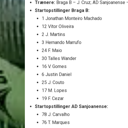
Trænere:
Braga B – J. Cruz; AD Sanjoanense –
Startopstillinger Braga B:
1 Jonathan Monteiro Machado
12 Vítor Oliveira
2 J. Martins
3 Hernando Marrufo
24 F. Maio
30 Talles Wander
16 V. Gomes
6 Justin Daniel
25 J. Couto
17 M. Lopes
19 F. Cezar
Startopstillinger AD Sanjoanense:
78 J. Carvalho
76 T. Marques