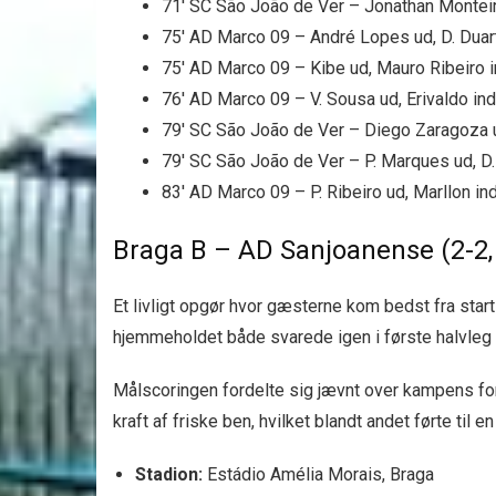
71′ SC São João de Ver – Jonathan Monteir
75′ AD Marco 09 – André Lopes ud, D. Duar
75′ AD Marco 09 – Kibe ud, Mauro Ribeiro 
76′ AD Marco 09 – V. Sousa ud, Erivaldo ind
79′ SC São João de Ver – Diego Zaragoza u
79′ SC São João de Ver – P. Marques ud, D.
83′ AD Marco 09 – P. Ribeiro ud, Marllon in
Braga B – AD Sanjoanense (2-2,
Et livligt opgør hvor gæsterne kom bedst fra star
hjemmeholdet både svarede igen i første halvleg o
Målscoringen fordelte sig jævnt over kampens forl
kraft af friske ben, hvilket blandt andet førte til 
Stadion:
Estádio Amélia Morais, Braga