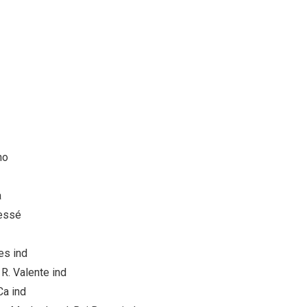
no
a
Jessé
es ind
R. Valente ind
Ca ind