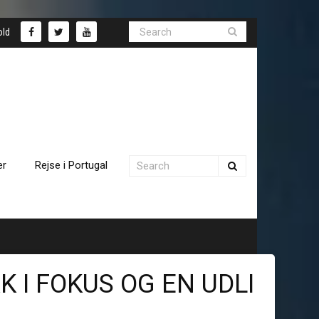
old
er
Rejse i Portugal
K I FOKUS OG EN UDLI