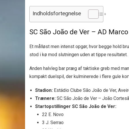
Indholdsfortegnelse
SC São João de Ver – AD Marco 
Et målløst men intenst opgør, hvor begge hold brug
stod i kø mod slutningen uden at tippe resultatet.
Anden halvleg bar præg af taktiske greb med man
kompakt duelspil, der kulminerede i flere gule kort
Stadion:
Estádio Clube São João de Ver, Aveir
Trænere:
SC São João de Ver – João Cortesã
Startopstillinger SC São João de Ver:
22 E. Novo
3 J. Serrao