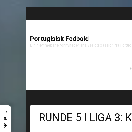
Portugisisk Fodbold
Din hjemmebane for nyheder, analyse og passion fra Portu
F
→
RUNDE 5 I LIGA 3:
Indhold