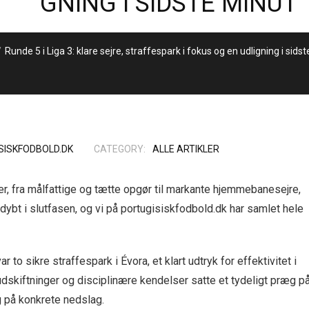
GNING I SIDSTE MINUT
/
Runde 5 i Liga 3: klare sejre, straffespark i fokus og en udligning i sids
SISKFODBOLD.DK
CATEGORY:
ALLE ARTIKLER
ier, fra målfattige og tætte opgør til markante hjemmebanesejre,
dybt i slutfasen, og vi på portugisiskfodbold.dk har samlet hele
r to sikre straffespark i Évora, et klart udtryk for effektivitet i
 udskiftninger og disciplinære kendelser satte et tydeligt præg p
g på konkrete nedslag.