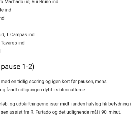
o Machado ud, Rui Bruno ind
te ind
ind
d, T. Campas ind
 Tavares ind
d
 pause 1-2)
t med en tidlig scoring og igen kort før pausen, mens
g fandt udligningen dybt i slutminutterne.
øb, og udskiftningerne især midt i anden halvleg fik betydning i
en sen assist fra R. Furtado og det udlignende mål i 90. minut.