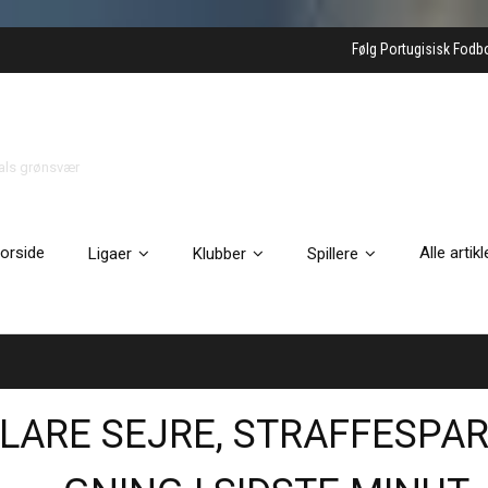
Følg Portugisisk Fodb
gals grønsvær
orside
Alle artikl
Ligaer
Klubber
Spillere
 KLARE SEJRE, STRAFFESPAR