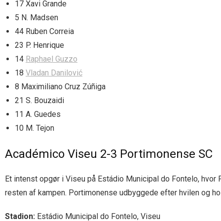
17 Xavi Grande
5 N. Madsen
44 Ruben Correia
23 P. Henrique
14
Raphael Guzzo
18
Vladan Danilović
8 Maximiliano Cruz Zúñiga
21 S. Bouzaidi
11 A. Guedes
10 M. Tejon
Académico Viseu 2-3 Portimonense SC
Et intenst opgør i Viseu på Estádio Municipal do Fontelo, hv
resten af kampen. Portimonense udbyggede efter hvilen og hold
Stadion:
Estádio Municipal do Fontelo, Viseu