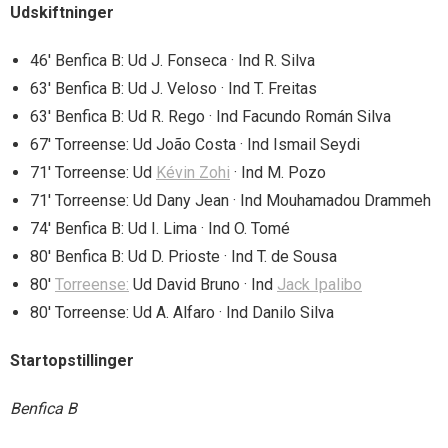
Udskiftninger
46′ Benfica B: Ud J. Fonseca · Ind R. Silva
63′ Benfica B: Ud J. Veloso · Ind T. Freitas
63′ Benfica B: Ud R. Rego · Ind Facundo Román Silva
67′ Torreense: Ud João Costa · Ind Ismail Seydi
71′ Torreense: Ud
Kévin Zohi
· Ind M. Pozo
71′ Torreense: Ud Dany Jean · Ind Mouhamadou Drammeh
74′ Benfica B: Ud I. Lima · Ind O. Tomé
80′ Benfica B: Ud D. Prioste · Ind T. de Sousa
80′
Torreense:
Ud David Bruno · Ind
Jack Ipalibo
80′ Torreense: Ud A. Alfaro · Ind Danilo Silva
Startopstillinger
Benfica B