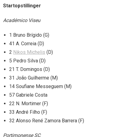
Startopstillinger
Académico Viseu
1 Bruno Brígido (G)
41 A. Correia (D)
2
Nikos Michelis
(D)
5 Pedro Silva (D)
21 T. Domingos (D)
31 João Guilherme (M)
14 Soufiane Messeguem (M)
57 Gabriele Costa
22 N. Mortimer (F)
33 André Filho (F)
32 Alonso René Zamora Barrera (F)
Portimonense SC