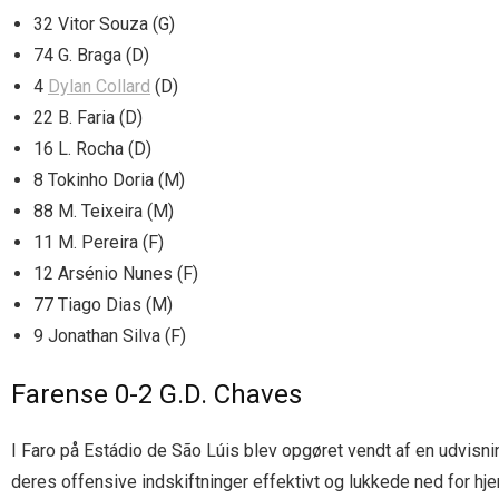
32 Vitor Souza (G)
74 G. Braga (D)
4
Dylan Collard
(D)
22 B. Faria (D)
16 L. Rocha (D)
8 Tokinho Doria (M)
88 M. Teixeira (M)
11 M. Pereira (F)
12 Arsénio Nunes (F)
77 Tiago Dias (M)
9 Jonathan Silva (F)
Farense 0-2 G.D. Chaves
I Faro på Estádio de São Lúis blev opgøret vendt af en udvisni
deres offensive indskiftninger effektivt og lukkede ned for 