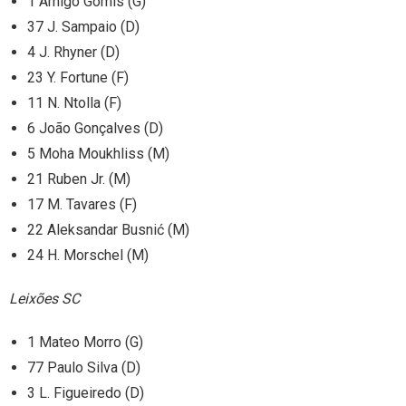
1 Amigo Gomis (G)
37 J. Sampaio (D)
4 J. Rhyner (D)
23 Y. Fortune (F)
11 N. Ntolla (F)
6 João Gonçalves (D)
5 Moha Moukhliss (M)
21 Ruben Jr. (M)
17 M. Tavares (F)
22 Aleksandar Busnić (M)
24 H. Morschel (M)
Leixões SC
1 Mateo Morro (G)
77 Paulo Silva (D)
3 L. Figueiredo (D)