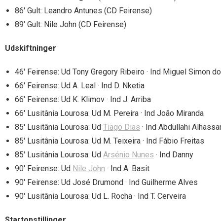
86′ Gult: Leandro Antunes (CD Feirense)
89′ Gult: Nile John (CD Feirense)
Udskiftninger
46′ Feirense: Ud Tony Gregory Ribeiro · Ind Miguel Simon 
66′ Feirense: Ud A. Leal · Ind D. Nketia
66′ Feirense: Ud K. Klimov · Ind J. Arriba
66′ Lusitânia Lourosa: Ud M. Pereira · Ind João Miranda
85′ Lusitânia Lourosa: Ud
Tiago Dias
· Ind Abdullahi Alhassa
85′ Lusitânia Lourosa: Ud M. Teixeira · Ind Fábio Freitas
85′ Lusitânia Lourosa: Ud
Arsénio Nunes
· Ind Danny
90′ Feirense: Ud
Nile John
· Ind A. Basit
90′ Feirense: Ud José Drumond · Ind Guilherme Alves
90′ Lusitânia Lourosa: Ud L. Rocha · Ind T. Cerveira
Startopstillinger