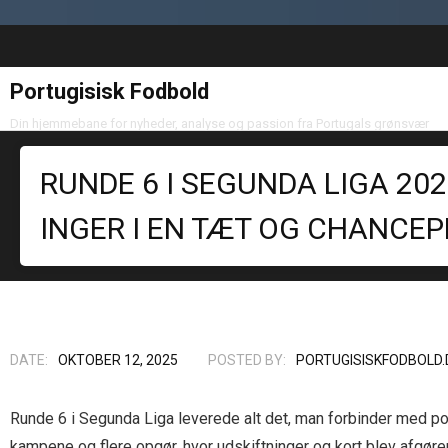
Portugisisk Fodbold
Din hjemmebane for nyheder, analyse og passion fra Portugals grønsvær
RUNDE 6 I SEGUNDA LIGA 20
INGER I EN TÆT OG CHANCE
DATE:
OKTOBER 12, 2025
POSTED BY:
PORTUGISISKFODBOLD.
Runde 6 i Segunda Liga leverede alt det, man forbinder med por
kampene og flere opgør, hvor udskiftninger og kort blev afgøren