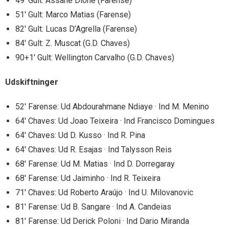
49′ Gult: Assane Dione (Farense)
51′ Gult: Marco Matias (Farense)
82′ Gult: Lucas D’Agrella (Farense)
84′ Gult: Z. Muscat (G.D. Chaves)
90+1′ Gult: Wellington Carvalho (G.D. Chaves)
Udskiftninger
52′ Farense: Ud Abdourahmane Ndiaye · Ind M. Menino
64′ Chaves: Ud Joao Teixeira · Ind Francisco Domingues
64′ Chaves: Ud D. Kusso · Ind R. Pina
64′ Chaves: Ud R. Esajas · Ind Talysson Reis
68′ Farense: Ud M. Matias · Ind D. Dorregaray
68′ Farense: Ud Jaiminho · Ind R. Teixeira
71′ Chaves: Ud Roberto Araújo · Ind U. Milovanovic
81′ Farense: Ud B. Sangare · Ind A. Candeias
81′ Farense: Ud Derick Poloni · Ind Dario Miranda