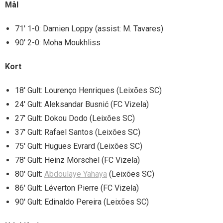
Mål
71′ 1-0: Damien Loppy (assist: M. Tavares)
90′ 2-0: Moha Moukhliss
Kort
18′ Gult: Lourenço Henriques (Leixões SC)
24′ Gult: Aleksandar Busnić (FC Vizela)
27′ Gult: Dokou Dodo (Leixões SC)
37′ Gult: Rafael Santos (Leixões SC)
75′ Gult: Hugues Evrard (Leixões SC)
78′ Gult: Heinz Mörschel (FC Vizela)
80′ Gult:
Abdoulaye Yahaya
(Leixões SC)
86′ Gult: Léverton Pierre (FC Vizela)
90′ Gult: Edinaldo Pereira (Leixões SC)