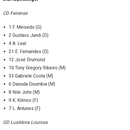
CD Feirense
1 F. Meixedo (G)
2 Gustavo Jundi (D)
4 A. Leal
21 E. Fernandes (D)
12 José Drumond
10 Tony Gregory Ribeiro (M)
33 Gabriele Costa (M)
6 Daouda Doumbia (M)
8 Nile John (M)
9 K. Klimov (F)
7 L. Antunes (F)
GD Lusitânia Lourosa