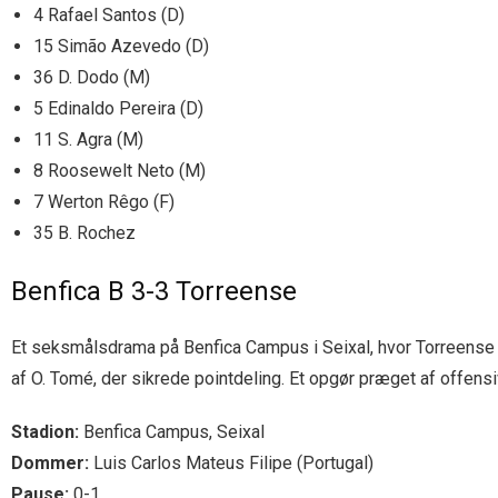
4 Rafael Santos (D)
15 Simão Azevedo (D)
36 D. Dodo (M)
5 Edinaldo Pereira (D)
11 S. Agra (M)
8 Roosewelt Neto (M)
7 Werton Rêgo (F)
35 B. Rochez
Benfica B 3-3 Torreense
Et seksmålsdrama på Benfica Campus i Seixal, hvor Torreense v
af O. Tomé, der sikrede pointdeling. Et opgør præget af offen
Stadion:
Benfica Campus, Seixal
Dommer:
Luis Carlos Mateus Filipe (Portugal)
Pause:
0-1