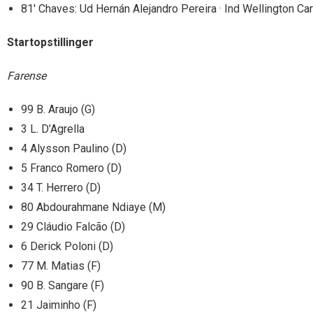
81′ Chaves: Ud Hernán Alejandro Pereira · Ind Wellington Ca
Startopstillinger
Farense
99 B. Araujo (G)
3 L. D’Agrella
4 Alysson Paulino (D)
5 Franco Romero (D)
34 T. Herrero (D)
80 Abdourahmane Ndiaye (M)
29 Cláudio Falcão (D)
6 Derick Poloni (D)
77 M. Matias (F)
90 B. Sangare (F)
21 Jaiminho (F)