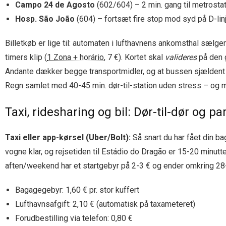
Campo 24 de Agosto
(602/604) – 2 min. gang til metrostat
Hosp. São João
(604) – fortsæt fire stop mod syd på D-lin
Billetkøb er lige til: automaten i lufthavnens ankomsthal sælge
timers klip (
1 Zona + horário
, 7 €). Kortet skal
valideres
på den g
Andante dækker begge transportmidler, og at bussen sjældent 
Regn samlet med 40-45 min. dør-til-station uden stress – og 
Taxi, ridesharing og bil: Dør-til-dør og pa
Taxi eller app-kørsel (Uber/Bolt):
Så snart du har fået din bag
vogne klar, og rejsetiden til Estádio do Dragão er 15-20 minutt
aften/weekend har et startgebyr på 2-3 € og ender omkring 28-
Bagagegebyr: 1,60 € pr. stor kuffert
Lufthavnsafgift: 2,10 € (automatisk på taxameteret)
Forudbestilling via telefon: 0,80 €