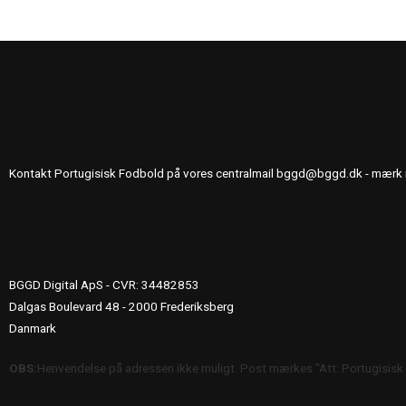
KONTAKT OS
Kontakt Portugisisk Fodbold på vores centralmail
bggd@bggd.dk
- mærk 
UDGIVERINFO
BGGD Digital ApS - CVR: 34482853
Dalgas Boulevard 48 - 2000 Frederiksberg
Danmark
OBS:
Henvendelse på adressen ikke muligt. Post mærkes "Att: Portugisisk