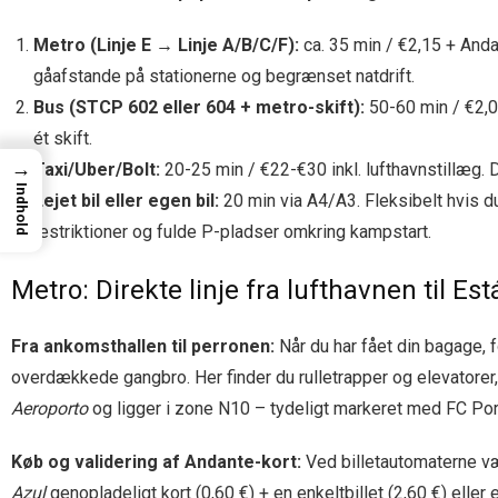
Metro (Linje E → Linje A/B/C/F):
ca. 35 min / €2,15 + Anda
gåafstande på stationerne og begrænset natdrift.
Bus (STCP 602 eller 604 + metro-skift):
50-60 min / €2,0
ét skift.
→
Taxi/Uber/Bolt:
20-25 min / €22-€30 inkl. lufthavnstillæg. 
Indhold
Lejet bil eller egen bil:
20 min via A4/A3. Fleksibelt hvis d
restriktioner og fulde P-pladser omkring kampstart.
Metro: Direkte linje fra lufthavnen til Es
Fra ankomsthallen til perronen:
Når du har fået din bagage, f
overdækkede gangbro. Her finder du rulletrapper og elevatore
Aeroporto
og ligger i zone N10 – tydeligt markeret med FC Porto
Køb og validering af Andante-kort:
Ved billetautomaterne v
Azul
genopladeligt kort (0,60 €) + en enkeltbillet (2,60 €) eller