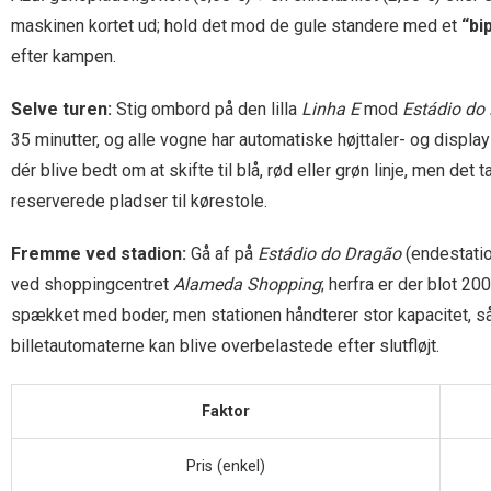
maskinen kortet ud; hold det mod de gule standere med et
“bi
efter kampen.
Selve turen:
Stig ombord på den lilla
Linha E
mod
Estádio do
35 minutter, og alle vogne har automatiske højttaler- og displa
dér blive bedt om at skifte til blå, rød eller grøn linje, men det
reserverede pladser til kørestole.
Fremme ved stadion:
Gå af på
Estádio do Dragão
(endestatio
ved shoppingcentret
Alameda Shopping
; herfra er der blot 
spækket med boder, men stationen håndterer stor kapacitet, så d
billetautomaterne kan blive overbelastede efter slutfløjt.
Faktor
Pris (enkel)