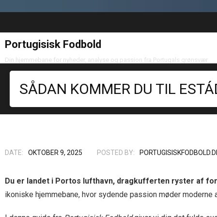
Portugisisk Fodbold
Din hjemmebane for nyheder, analyse og passion fra Portugals grønsvær
SÅDAN KOMMER DU TIL ESTÁ
DATE:
OKTOBER 9, 2025
POSTED BY:
PORTUGISISKFODBOLD.D
Du er landet i Portos lufthavn, dragkufferten ryster af fo
ikoniske hjemmebane, hvor sydende passion møder moderne arki