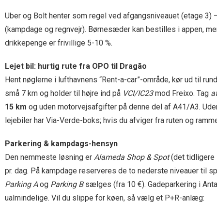
Uber og Bolt henter som regel ved afgangsniveauet (etage 3) – 
(kampdage og regnvejr). Børnesæder kan bestilles i appen, mens 
drikkepenge er frivillige 5-10 %.
Lejet bil: hurtig rute fra OPO til Dragão
Hent nøglerne i lufthavnens “Rent-a-car”-område, kør ud til run
små 7 km og holder til højre ind på
VCI/IC23
mod Freixo. Tag
a
15 km
og uden motorvejsafgifter på denne del af A41/A3. Uden 
lejebiler har Via-Verde-boks; hvis du afviger fra ruten og ram
Parkering & kampdags-hensyn
Den nemmeste løsning er
Alameda Shop & Spot
(det tidligere
pr. dag. På kampdage reserveres de to nederste niveauer til 
Parking A
og
Parking B
sælges (fra 10 €). Gadeparkering i Antas
ualmindelige. Vil du slippe for køen, så vælg et P+R-anlæg: