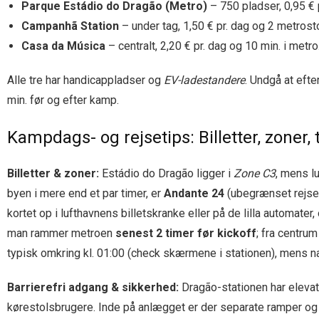
Parque Estádio do Dragão (Metro)
– 750 pladser, 0,95 € 
Campanhã Station
– under tag, 1,50 € pr. dag og 2 metrost
Casa da Música
– centralt, 2,20 € pr. dag og 10 min. i metro
Alle tre har handicappladser og
EV-ladestandere
. Undgå at efte
min. før og efter kamp.
Kampdags- og rejsetips: Billetter, zoner,
Billetter & zoner:
Estádio do Dragão ligger i
Zone C3
, mens l
byen i mere end et par timer, er
Andante 24
(ubegrænset rejse i
kortet op i lufthavnens billetskranke eller på de lilla automater
man rammer metroen
senest 2 timer før kickoff
; fra centru
typisk omkring kl. 01:00 (check skærmene i stationen), mens 
Barrierefri adgang & sikkerhed:
Dragão-stationen har elevato
kørestolsbrugere. Inde på anlægget er der separate ramper 