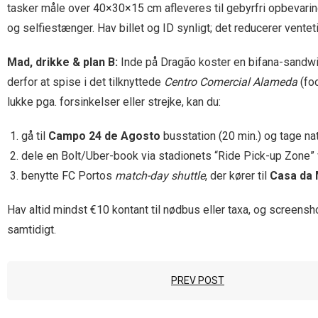
tasker måle over 40×30×15 cm afleveres til gebyrfri opbevari
og selfiestænger. Hav billet og ID synligt; det reducerer ventet
Mad, drikke & plan B:
Inde på Dragão koster en bifana-sandwic
derfor at spise i det tilknyttede
Centro Comercial Alameda
(foo
lukke pga. forsinkelser eller strejke, kan du:
gå til
Campo 24 de Agosto
busstation (20 min.) og tage na
dele en Bolt/Uber-book via stadionets “Ride Pick-up Zone” 
benytte FC Portos
match-day shuttle
, der kører til
Casa da 
Hav altid mindst €10 kontant til nødbus eller taxa, og screensh
samtidigt.
PREV POST