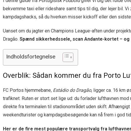
I denne guide fra
Portugisisk Fodbold
giver vi dig det fulde ov
bekvemme taxi eller rideshare samt tips til dig, der lejer bil. V
kampdagshacks, så du hverken misser kickoff eller den sidste 
Uanset om du jagter en Champions League-aften under projektørern
Dragão.
Spænd sikkerhedssele, scan Andante-kortet – og 
Indholdsfortegnelse
Overblik: Sådan kommer du fra Porto Luf
FC Portos hjemmebane,
Estádio do Dragão
, ligger ca. 16 km 
trafiknet. Ruten er stort set lige ud: du forlader lufthavnen 
direkte fra terminalen til stadionområdet uden skift. Afhængigt
weekendturister og kampdags­besøgende kan nå frem i god tid t
Her er de fire mest populære transportvalg fra lufthavne