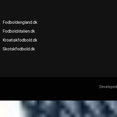
SE OGSÅ
Fodboldengland.dk
Fodboldiitalien.dk
Kroatiskfodbold.dk
Skotskfodbold.dk
Developed