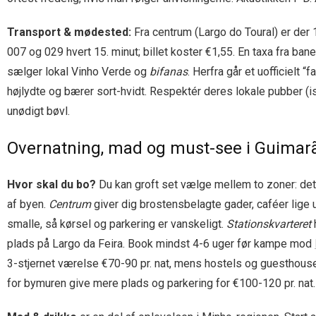
Transport & mødested:
Fra centrum (Largo do Toural) er der 
007 og 029 hvert 15. minut; billet koster €1,55. En taxa fra b
sælger lokal Vinho Verde og
bifanas
. Herfra går et uofficielt
højlydte og bærer sort-hvidt. Respektér deres lokale pubber (is
unødigt bøvl.
Overnatning, mad og must-see i Guimar
Hvor skal du bo?
Du kan groft set vælge mellem to zoner: det
af byen.
Centrum
giver dig brostensbelagte gader, caféer lige 
smalle, så kørsel og parkering er vanskeligt.
Stationskvarteret
h
plads på Largo da Feira. Book mindst 4-6 uger før kampe mod
3-stjernet værelse €70-90 pr. nat, mens hostels og guesthouse
for bymuren give mere plads og parkering for €100-120 pr. nat.