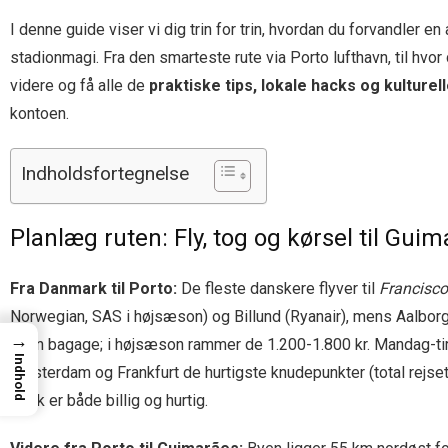
I denne guide viser vi dig trin for trin, hvordan du forvandler 
stadionmagi. Fra den smarteste rute via Porto lufthavn, til hvor
videre og få alle de
praktiske tips, lokale hacks og kulturel
kontoen.
Indholdsfortegnelse
Planlæg ruten: Fly, tog og kørsel til Gui
Fra Danmark til Porto:
De fleste danskere flyver til
Francisco
Norwegian, SAS i højsæson) og Billund (Ryanair), mens Aalborg 
→
uden bagage; i højsæson rammer de 1.200-1.800 kr. Mandag-tirs
Indhold
Amsterdam og Frankfurt de hurtigste knudepunkter (total rejset
trafik er både billig og hurtig.