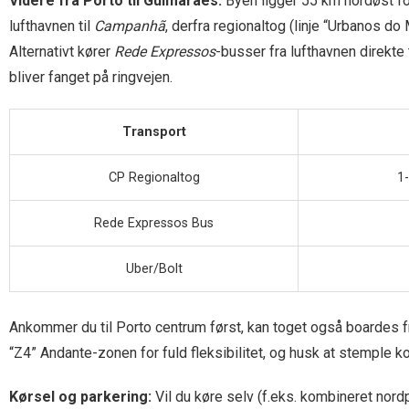
Videre fra Porto til Guimarães:
Byen ligger 55 km nordøst fo
lufthavnen til
Campanhã
, derfra regionaltog (linje “Urbanos do
Alternativt kører
Rede Expressos
-busser fra lufthavnen direkte
bliver fanget på ringvejen.
Transport
CP Regionaltog
1-
Rede Expressos Bus
Uber/Bolt
Ankommer du til Porto centrum først, kan toget også boardes f
“Z4” Andante-zonen for fuld fleksibilitet, og husk at stemple k
Kørsel og parkering:
Vil du køre selv (f.eks. kombineret nord