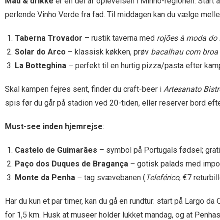
Mad & drikke
er en del af oplevelsen i Minho-regionen. Start 
perlende Vinho Verde fra fad. Til middagen kan du vælge mell
Taberna Trovador
– rustik taverna med
rojões à moda do
Solar do Arco
– klassisk køkken, prøv
bacalhau com broa
La Botteghina
– perfekt til en hurtig pizza/pasta efter kamp
Skal kampen fejres sent, finder du craft-beer i
Artesanato Bistr
spis før du går på stadion ved 20-tiden, eller reserver bord efter
Must-see inden hjemrejse
:
Castelo de Guimarães
– symbol på Portugals fødsel; gratis
Paço dos Duques de Bragança
– gotisk palads med impon
Monte da Penha
– tag svævebanen (
Teleférico
, €7 returbi
Har du kun et par timer, kan du gå en rundtur: start på Largo da 
for 1,5 km. Husk at museer holder lukket mandag, og at Penhas