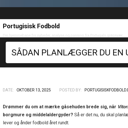
Portugisisk Fodbold
Din hjemmebane for nyheder, analyse og passion fra Portugals grønsvær
SÅDAN PLANLÆGGER DU EN 
DATE:
OKTOBER 13, 2025
POSTED BY:
PORTUGISISKFODBOLD.
Drømmer du om at mærke gåsehuden brede sig, når
Vito
borgmure og middelaldergyder?
Så er det nu, du skal plan
lever og ånder fodbold året rundt.