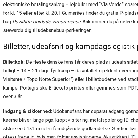
elektroniske betalingsanlæg – lejebiler med “Via Verde” spare
før kl. 15 eller efter kl. 20. I Guimarães finder du gratis P-plad
bag
Pavilhão Unidade Vimaranense
. Ankommer du på selve kam
stewards dig til udebanebus-parkeringen.
Billetter, udeafsnit og kampdagslogistik
Billetkøb:
De fleste danske fans får deres plads i udeafsnittet
tidligt – 14 – 21 dage før kamp – da antallet sjældent oversti
Visitante / Topo Norte Superior”) eller i billetboderne ved sta
kampe. Portugisiske E-tickets printes eller gemmes som PDF; 
over 3 år.
Indgang & sikkerhed:
Udebanefans har separat adgang gen
køerne bliver lange pga. kropsvisitering, metalspoler og ID-che
større end 1×1 m uden forudgående godkendelse. Stadion har in
oftest fredelig, hvis man følger anvisningerne. Akustikken i “D. 