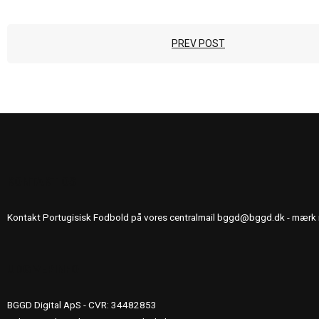
PREV POST
KONTAKT OS
Kontakt Portugisisk Fodbold på vores centralmail
bggd@bggd.dk
- mærk 
UDGIVERINFO
BGGD Digital ApS - CVR: 34482853