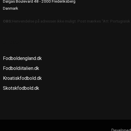
Dalgas Boulevard 48 - 2000 Frederiksberg
Danmark
OBS:
Henvendelse på adressen ikke muligt. Post mærkes "Att: Portugisisk
SE OGSÅ
Fodboldengland.dk
Fodboldiitalien.dk
Kroatiskfodbold.dk
Skotskfodbold.dk
Developed