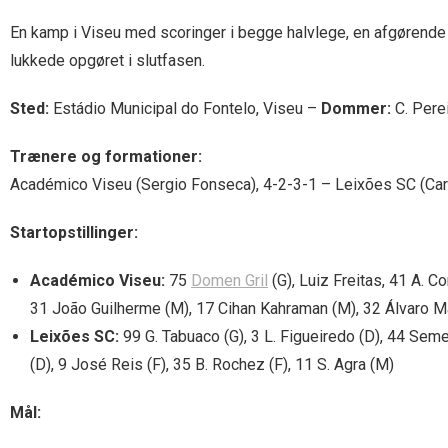
En kamp i Viseu med scoringer i begge halvlege, en afgørende 
lukkede opgøret i slutfasen.
Sted:
Estádio Municipal do Fontelo, Viseu –
Dommer:
C. Pere
Trænere og formationer:
Académico Viseu (Sergio Fonseca), 4-2-3-1 – Leixões SC (Carl
Startopstillinger:
Académico Viseu:
75
Domen Gril
(G), Luiz Freitas, 41 A. C
31 João Guilherme (M), 17 Cihan Kahraman (M), 32 Álvaro Ma
Leixões SC:
99 G. Tabuaco (G), 3 L. Figueiredo (D), 44 Seme
(D), 9 José Reis (F), 35 B. Rochez (F), 11 S. Agra (M)
Mål: