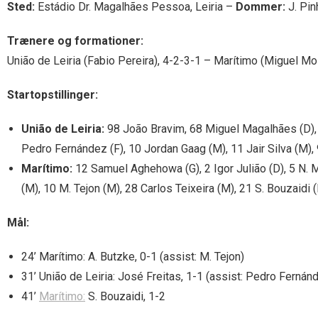
Sted:
Estádio Dr. Magalhães Pessoa, Leiria –
Dommer:
J. Pin
Trænere og formationer:
União de Leiria (Fabio Pereira), 4-2-3-1 – Marítimo (Miguel Moi
Startopstillinger:
União de Leiria:
98 João Bravim, 68 Miguel Magalhães (D), 44
Pedro Fernández (F), 10 Jordan Gaag (M), 11 Jair Silva (M)
Marítimo:
12 Samuel Aghehowa (G), 2 Igor Julião (D), 5 N. M
(M), 10 M. Tejon (M), 28 Carlos Teixeira (M), 21 S. Bouzaidi (
Mål:
24’ Marítimo: A. Butzke, 0-1 (assist: M. Tejon)
31’ União de Leiria: José Freitas, 1-1 (assist: Pedro Fernán
41’
Marítimo:
S. Bouzaidi, 1-2