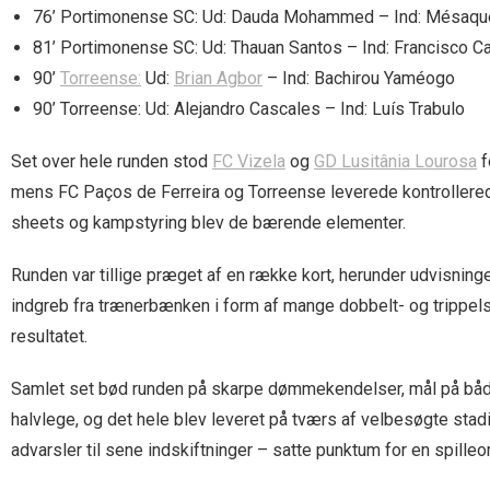
76’ Portimonense SC: Ud: Dauda Mohammed – Ind: Mésaqu
81’ Portimonense SC: Ud: Thauan Santos – Ind: Francisco Ca
90’
Torreense:
Ud:
Brian Agbor
– Ind: Bachirou Yaméogo
90’ Torreense: Ud: Alejandro Cascales – Ind: Luís Trabulo
Set over hele runden stod
FC Vizela
og
GD Lusitânia Lourosa
f
mens FC Paços de Ferreira og Torreense leverede kontrollered
sheets og kampstyring blev de bærende elementer.
Runden var tillige præget af en række kort, herunder udvisninge
indgreb fra trænerbænken i form af mange dobbelt- og trippel
resultatet.
Samlet set bød runden på skarpe dømmekendelser, mål på både
halvlege, og det hele blev leveret på tværs af velbesøgte st
advarsler til sene indskiftninger – satte punktum for en spil