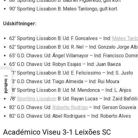
88’ Sporting Lissabon B: Gabriel Figueredo, gult kort
90’ Sporting Lissabon B: Mateo Tanlongo, gult kort
Udskiftninger:
62’ Sporting Lissabon B: Ud: F. Goncalves – Ind:
Mateo Tanl
62’ Sporting Lissabon B: Ud: R. Nel – Ind: Gonzalo Jorge Alb
65’ G.D. Chaves: Ud: Ángel Villamayor – Ind: Francisco Dom
65’ G.D. Chaves: Ud: Robyn Esajas – Ind: Juan Baeza
71’ Sporting Lissabon B: Ud: E. Felicissimo – Ind: S. Justo
→
Indhold
73’ G.D. Chaves: Ud: Tiago Almeida – Ind: Rui Moura
78’ Sporting Lissabon B: Ud: M. Mendonca – Ind: L. Anjos
78’
Sporting Lissabon
B: Ud: Rayan Lucas – Ind: Zaïd Bafdili
82’ G.D. Chaves: Ud:
Roberto Rodrigo
– Ind: Gerson Gouveia
82’ G.D. Chaves: Ud: Abel Rodrigues – Ind: Roberto Alves
Académico Viseu 3-1 Leixões SC