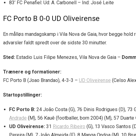
83’ FC Penafiel: Ud: A. Carbonell – Ind: José Leite
FC Porto B 0-0 UD Oliveirense
En målløs mandagskamp i Vila Nova de Gaia, hvor begge hold r
advarsler faldt spredt over de sidste 30 minutter.
Sted:
Estadio Luis Filipe Menezes, Vila Nova de Gaia –
Domm
Trænere og formationer:
FC Porto B (Joao Brandao), 4-3-3 –
UD Oliveirense
(Celso Alex
Startopstillinger:
FC Porto B:
24 João Costa (G), 76 Dinis Rodrigues (D), 73 G
Andrade
(M), 56 Kauê (footballer, born 2004) (M), 57 Duarte
UD Oliveirense:
31
Ricardo Ribeiro
(G), 13 Vasco Santos (D
Pereira (M), 7 João Almeida (F), 8 Manga Ondoa (M), 10 Brun