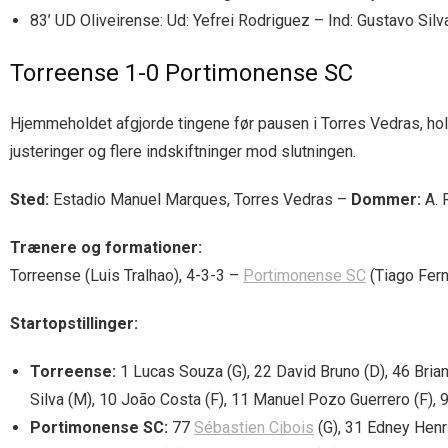
83’ UD Oliveirense: Ud: Yefrei Rodriguez – Ind: Gustavo Silv
Torreense 1-0 Portimonense SC
Hjemmeholdet afgjorde tingene før pausen i Torres Vedras, hol
justeringer og flere indskiftninger mod slutningen.
Sted:
Estadio Manuel Marques, Torres Vedras –
Dommer:
A. 
Trænere og formationer:
Torreense (Luis Tralhao), 4-3-3 –
Portimonense SC
(Tiago Fern
Startopstillinger:
Torreense:
1 Lucas Souza (G), 22 David Bruno (D), 46 Bria
Silva (M), 10 João Costa (F), 11 Manuel Pozo Guerrero (F), 9
Portimonense SC:
77
Sébastien Cibois
(G), 31 Edney Henr