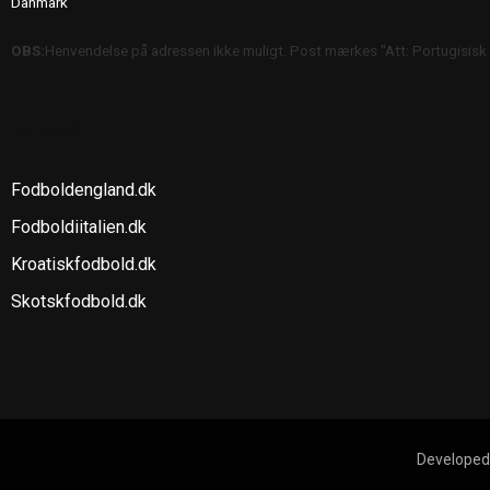
Danmark
OBS:
Henvendelse på adressen ikke muligt. Post mærkes "Att: Portugisisk
SE OGSÅ
Fodboldengland.dk
Fodboldiitalien.dk
Kroatiskfodbold.dk
Skotskfodbold.dk
Developed