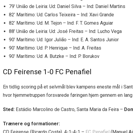
79’ União de Leiria: Ud: Daniel Silva – Ind: Daniel Martins
82’ Marítimo: Ud: Carlos Teixeira – Ind: Xavi Grande
82’ Marítimo: Ud: M. Tejon – Ind: F. T. Gomes Aguiar
88’ União de Leiria: Ud: José Freitas – Ind: Lucho Vega
90’ Marítimo: Ud: Igor Julião – Ind: E. A. Santos Junior
90’ Marítimo: Ud: P. Henrique – Ind: A. Freitas
90’ Marítimo: Ud: A. Butzke – Ind: P. Borukov
CD Feirense 1-0 FC Penafiel
En tidlig scoring på et selvmål blev kampens eneste mål i Santa
hvor hjemmetruppen forsvarede føringen hjem gennem en lang t
Sted:
Estádio Marcolino de Castro, Santa Maria da Feira –
Dom
Trænere og formationer:
CD Feirense (Ricardo Costa), 4-1-4-1 –
FC Penafiel
(Manuel Ai