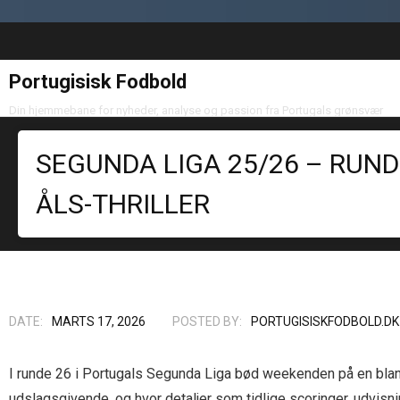
Portugisisk Fodbold
Din hjemmebane for nyheder, analyse og passion fra Portugals grønsvær
SEGUNDA LIGA 25/26 – RUND
ÅLS-THRILLER
DATE:
MARTS 17, 2026
POSTED BY:
PORTUGISISKFODBOLD.DK
I runde 26 i Portugals Segunda Liga bød weekenden på en bland
udslagsgivende, og hvor detaljer som tidlige scoringer, udvisn