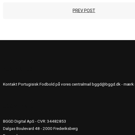
PREV POST
KONTAKT OS
Kontakt Portugisisk Fodbold på vores centralmail
bggd@bggd.dk
- mærk 
UDGIVERINFO
BGGD Digital ApS - CVR: 34482853
Dalgas Boulevard 48 - 2000 Frederiksberg