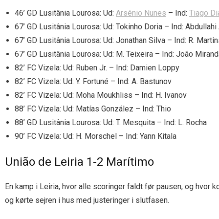
46’ GD Lusitânia Lourosa: Ud:
Arsénio Nunes
– Ind:
Tiago Di
67’ GD Lusitânia Lourosa: Ud: Tokinho Doria – Ind: Abdullah
67’ GD Lusitânia Lourosa: Ud: Jonathan Silva – Ind: R. Marti
67’ GD Lusitânia Lourosa: Ud: M. Teixeira – Ind: João Miran
82’ FC Vizela: Ud: Ruben Jr. – Ind: Damien Loppy
82’ FC Vizela: Ud: Y. Fortuné – Ind: A. Bastunov
82’ FC Vizela: Ud: Moha Moukhliss – Ind: H. Ivanov
88’ FC Vizela: Ud: Matías González – Ind: Thio
88’ GD Lusitânia Lourosa: Ud: T. Mesquita – Ind: L. Rocha
90’ FC Vizela: Ud: H. Morschel – Ind: Yann Kitala
União de Leiria 1-2 Marítimo
En kamp i Leiria, hvor alle scoringer faldt før pausen, og hv
og kørte sejren i hus med justeringer i slutfasen.