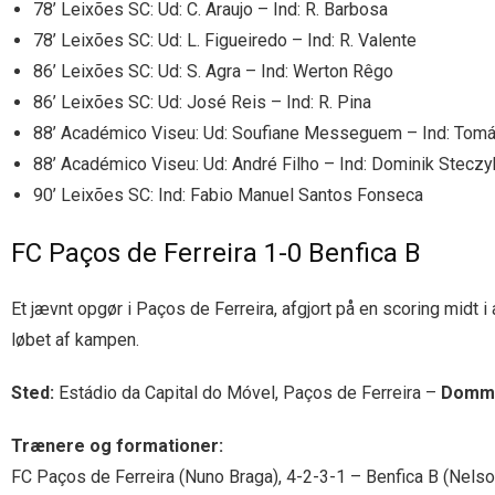
78’ Leixões SC: Ud: C. Araujo – Ind: R. Barbosa
78’ Leixões SC: Ud: L. Figueiredo – Ind: R. Valente
86’ Leixões SC: Ud: S. Agra – Ind: Werton Rêgo
86’ Leixões SC: Ud: José Reis – Ind: R. Pina
88’ Académico Viseu: Ud: Soufiane Messeguem – Ind: Tomá
88’ Académico Viseu: Ud: André Filho – Ind: Dominik Steczy
90’ Leixões SC: Ind: Fabio Manuel Santos Fonseca
FC Paços de Ferreira 1-0 Benfica B
Et jævnt opgør i Paços de Ferreira, afgjort på en scoring midt 
løbet af kampen.
Sted:
Estádio da Capital do Móvel, Paços de Ferreira –
Domm
Trænere og formationer:
FC Paços de Ferreira (Nuno Braga), 4-2-3-1 – Benfica B (Nelso