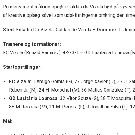
Rundens mest målrige opgør i Caldas de Vizela bød på syv scor
af kreative oplæg såvel som udskiftningerne omkring den time,
Sted:
Estádio Do Vizela, Caldas de Vizela –
Dommer:
F. Jesu
Trænere og formationer:
FC Vizela (Ronald Ramirez), 4-2-3-1 – GD Lusitânia Lourosa (
Startopstillinger:
FC Vizela:
1 Amigo Gomis (G), 77 Jorge Xavier (D), 37 J. Sa
Ruben Jr. (M), 24 H. Morschel (M), 36 Matías González (F), 2
GD Lusitânia Lourosa:
32 Vitor Souza (G), 28 T. Mesquita (
88 M. Teixeira (M), 11 M. Pereira (F), 9 Jonathan Silva (F), 
Mål: