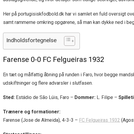
Her på portugisiskfodbold.dk har vi samlet en fuld oversigt over
samt rammerne omkring opgørene, så man kan dykke ned i begi
Indholdsfortegnelse
Farense 0-0 FC Felgueiras 1932
En tæt og målfattig åbning på runden i Faro, hvor begge mandsk
udskiftninger og flere advarsler i slutfasen.
Sted:
Estádio de São Lúis, Faro –
Dommer:
L. Filipe –
Spilleti
Trænere og formationer:
Farense (Jose de Almeida), 4-3-3 –
FC Felgueiras 1932
(Agost