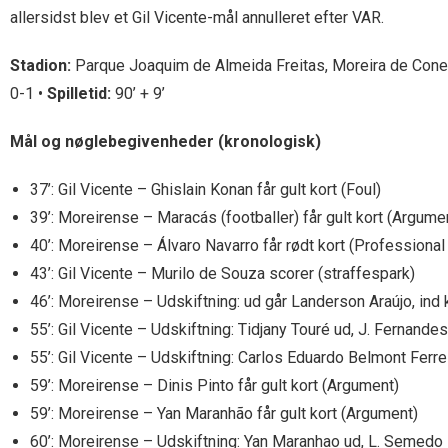
allersidst blev et Gil Vicente-mål annulleret efter VAR.
Stadion:
Parque Joaquim de Almeida Freitas, Moreira de Con
0-1 •
Spilletid:
90’ + 9’
Mål og nøglebegivenheder (kronologisk)
37’: Gil Vicente – Ghislain Konan får gult kort (Foul)
39’: Moreirense – Maracás (footballer) får gult kort (Argume
40’: Moreirense – Álvaro Navarro får rødt kort (Professional
43’: Gil Vicente – Murilo de Souza scorer (straffespark)
46’: Moreirense – Udskiftning: ud går Landerson Araújo, i
55’: Gil Vicente – Udskiftning: Tidjany Touré ud, J. Fernandes
55’: Gil Vicente – Udskiftning: Carlos Eduardo Belmont Ferrei
59’: Moreirense – Dinis Pinto får gult kort (Argument)
59’: Moreirense – Yan Maranhão får gult kort (Argument)
60’: Moreirense – Udskiftning: Yan Maranhao ud, L. Semedo 