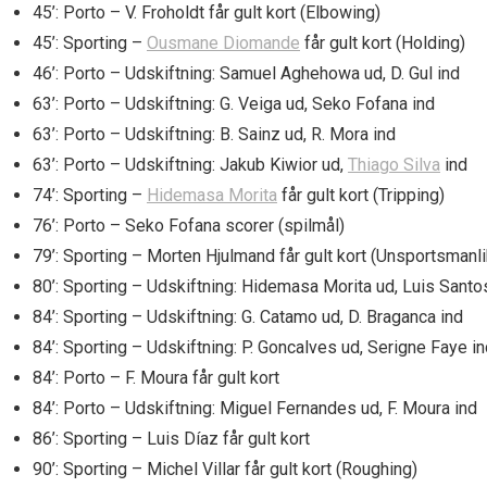
45’: Porto – V. Froholdt får gult kort (Elbowing)
45’: Sporting –
Ousmane Diomande
får gult kort (Holding)
46’: Porto – Udskiftning: Samuel Aghehowa ud, D. Gul ind
63’: Porto – Udskiftning: G. Veiga ud, Seko Fofana ind
63’: Porto – Udskiftning: B. Sainz ud, R. Mora ind
63’: Porto – Udskiftning: Jakub Kiwior ud,
Thiago Silva
ind
74’: Sporting –
Hidemasa Morita
får gult kort (Tripping)
76’: Porto – Seko Fofana scorer (spilmål)
79’: Sporting – Morten Hjulmand får gult kort (Unsportsmanl
80’: Sporting – Udskiftning: Hidemasa Morita ud, Luis Santo
84’: Sporting – Udskiftning: G. Catamo ud, D. Braganca ind
84’: Sporting – Udskiftning: P. Goncalves ud, Serigne Faye i
84’: Porto – F. Moura får gult kort
84’: Porto – Udskiftning: Miguel Fernandes ud, F. Moura ind
86’: Sporting – Luis Díaz får gult kort
90’: Sporting – Michel Villar får gult kort (Roughing)