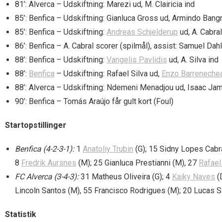
81’: Alverca – Udskiftning: Marezi ud, M. Clairicia ind
85’: Benfica – Udskiftning: Gianluca Gross ud, Armindo Bang
85’: Benfica – Udskiftning:
Andreas Schjelderup
ud, A. Cabral
86’: Benfica – A. Cabral scorer (spilmål), assist: Samuel Dahl
88’: Benfica – Udskiftning:
Vangelis Pavlidis
ud, A. Silva ind
88’:
Benfica
– Udskiftning: Rafael Silva ud,
Enzo Barreneche
88’: Alverca – Udskiftning: Ndemeni Menadjou ud, Isaac Ja
90’: Benfica – Tomás Araújo får gult kort (Foul)
Startopstillinger
Benfica (4-2-3-1):
1
Anatoliy Trubin
(G); 15 Sidny Lopes Cabra
8
Fredrik Aursnes
(M); 25 Gianluca Prestianni (M), 27
Rafael
FC Alverca (3-4-3):
31 Matheus Oliveira (G); 4
Kaiky Naves
(D
Lincoln Santos (M), 55 Francisco Rodrigues (M); 20 Lucas Sa
Statistik