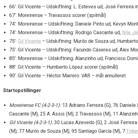
66’: Gil Vicente – Udskiftning: L. Esteves ud, José Ferreira i
67’: Moreirense – Travassos scorer (spilmål)
74’: Moreirense – Udskiftning: Daniele Pinto ud, Kevyn Mont
74’: Moreirense – Udskiftning: Rodrigo Cascante ud,
Nile Jo
75’:
Gil Vicente
– Udskiftning: Murilo de Souza ud, Humbert
75’: Gil Vicente – Udskiftning: Facundo Cáseres ud, Alex M
85’: Moreirense – Udskiftning: Alanzinho ud, Francisco Dom
88’: Gil Vicente – Humberto López scorer (spilmål)
90’: Gil Vicente – Héctor Marrero: VAR – mål annulleret
Startopstillinger
Moreirense FC (4-2-3-1):
13 Adriano Ferreira (G); 76 Daniele P
Cascante (M), 25 A. Assis (M); 2 Travassos (M), 11 Alanzin
Gil Vicente (4-2-3-1):
30 Lucas Azevedo (G); 2 José Ferreira (D
(M); 77 Murilo de Souza (M), 95 Santiago García (M), 7
Tidja