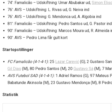
74’: Famalicão – Udskiftning: Umar Abubakar ud,
Simon Eliso
76’: AVS – Udskiftning: L. Rivas ud, G. Neiva ind
76’: AVS – Udskiftning: G. Mendonca ud, A. Algobia ind
81’: Famalicão – Udskiftning: Pedro Santos ud, G. Pastor ind
90’: Famalicão – Udskiftning: Marcos Moura ud, R. Almeida i
90’: AVS – Pedro Lima får gult kort
Startopstillinger
FC Famalicão (4-1-4-1):
25
Lazar Carević
(G); 2 Gustavo San
Gil Dias
(M), 80 Pedro Santos (M), 20
Gustavo Sá
(M), 7 Mar
AVS Futebol SAD (4-1-4-1):
1 Adriel Ramos (G); 97 Mateus Piv
Babatunde Akinsola (M), 23 Gustavo Mendonça (M), 8 Pedro
Statistik