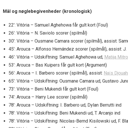
Mål og nøglebegivenheder (kronologisk)
22’: Vitória – Samuel Aghehowa får gult kort (Foul)
26’: Vitória – N. Saviolo scorer (spilmål)
30’: Vitória – Ousmane Camara scorer (spilmål), assist: S
45’: Arouca – Alfonso Hernández scorer (spilmål), assist: J.
46’: Vitória – Udskiftning: Samuel Aghehowa ud,
Matija Mitro
53’: Arouca – Bas Kuipers får gult kort (Argument)
56’: Arouca – I. Barbero scorer (spilmål), assist:
Naïs Djouah
65’: Vitória – Udskiftning: Ousmane Camara ud, Gustavo Jund
73’: Vitória – Beni Mukendi får gult kort (Foul)
74’: Arouca – Harry Lee scorer (spilmål)
78’: Arouca – Udskiftning: I. Barbero ud, Dylan Berrutti ind
78’: Vitória – Udskiftning: Beni Mukendi ud, T. Arcanjo ind
78’: Vitória – Udskiftning: Nicolas-Bernd Kisilowski ud, F. Bl