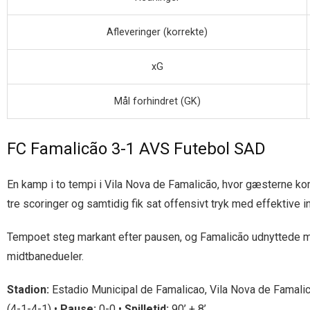
Afleveringer (korrekte)
xG
Mål forhindret (GK)
FC Famalicão 3-1 AVS Futebol SAD
En kamp i to tempi i Vila Nova de Famalicão, hvor gæsterne ko
tre scoringer og samtidig fik sat offensivt tryk med effektive i
Tempoet steg markant efter pausen, og Famalicão udnyttede mo
midtbanedueler.
Stadion:
Estadio Municipal de Famalicao, Vila Nova de Famali
(4-1-4-1) •
Pause:
0-0 •
Spilletid:
90’ + 8’