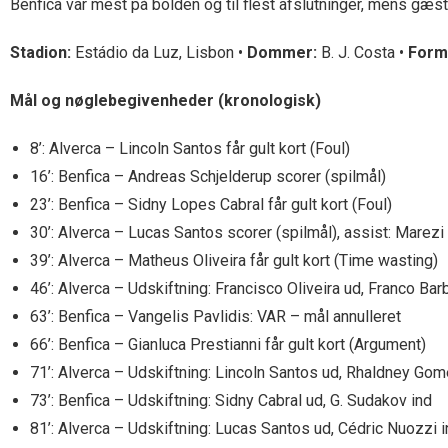
Benfica var mest på bolden og til flest afslutninger, mens gæster
Stadion:
Estádio da Luz, Lisbon •
Dommer:
B. J. Costa •
Form
Mål og nøglebegivenheder (kronologisk)
8’: Alverca – Lincoln Santos får gult kort (Foul)
16’: Benfica – Andreas Schjelderup scorer (spilmål)
23’: Benfica – Sidny Lopes Cabral får gult kort (Foul)
30’: Alverca – Lucas Santos scorer (spilmål), assist: Marezi
39’: Alverca – Matheus Oliveira får gult kort (Time wasting)
46’: Alverca – Udskiftning: Francisco Oliveira ud, Franco Bar
63’: Benfica – Vangelis Pavlidis: VAR – mål annulleret
66’: Benfica – Gianluca Prestianni får gult kort (Argument)
71’: Alverca – Udskiftning: Lincoln Santos ud, Rhaldney Gom
73’: Benfica – Udskiftning: Sidny Cabral ud, G. Sudakov ind
81’: Alverca – Udskiftning: Lucas Santos ud, Cédric Nuozzi 