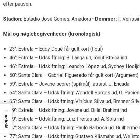
efter pausen.
Stadion:
Estádio José Gomes, Amadora •
Dommer:
F. Verissi
Mål og nøglebegivenheder (kronologisk)
23’: Estrela – Eddy Doué får gult kort (Foul)
46’: Estrela – Udskiftning: B. Langa ud, Ionuț Stoica ind
46’: Estrela – Udskiftning: Leandro López ud, Sydney Hooijd
50’: Santa Clara – Gabriel Figueredo får gult kort (Argument)
59’: Estrela – Jovane scorer (spilmål), assist: J. Encada
64’: Santa Clara – Udskiftning: Wendell Borges ud, G. Pacien
65’: Santa Clara – Udskiftning: Vinícius Silva ud, Brenner Silv
→
69’: Estrela – Udskiftning: Jovane ud, Billal Brahimi ind
Indhold
69’: Estrela – Udskiftning: Luiz Freitas ud, A. Sola ind
77’: Santa Clara – Udskiftning: Paulo Barbosa ud, Guilherm
77’: Santa Clara – Udskiftning: Gustavo Klismahn ud, Welint