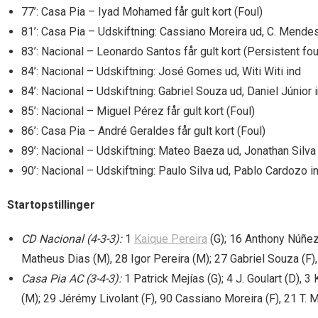
77’: Casa Pia – Iyad Mohamed får gult kort (Foul)
81’: Casa Pia – Udskiftning: Cassiano Moreira ud, C. Mendes
83’: Nacional – Leonardo Santos får gult kort (Persistent fou
84’: Nacional – Udskiftning: José Gomes ud, Witi Witi ind
84’: Nacional – Udskiftning: Gabriel Souza ud, Daniel Júnior 
85’: Nacional – Miguel Pérez får gult kort (Foul)
86’: Casa Pia – André Geraldes får gult kort (Foul)
89’: Nacional – Udskiftning: Mateo Baeza ud, Jonathan Silva
90’: Nacional – Udskiftning: Paulo Silva ud, Pablo Cardozo i
Startopstillinger
CD Nacional (4-3-3):
1
Kaique Pereira
(G); 16 Anthony Núñez
Matheus Dias (M), 28 Igor Pereira (M); 27 Gabriel Souza (F),
Casa Pia AC (3-4-3):
1 Patrick Mejías (G); 4 J. Goulart (D), 3
(M); 29 Jérémy Livolant (F), 90 Cassiano Moreira (F), 21 T. M