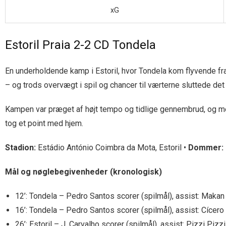
xG
Estoril Praia 2-2 CD Tondela
En underholdende kamp i Estoril, hvor Tondela kom flyvende fra
– og trods overvægt i spil og chancer til værterne sluttede det h
Kampen var præget af højt tempo og tidlige gennembrud, og men
tog et point med hjem.
Stadion:
Estádio António Coimbra da Mota, Estoril •
Dommer:
Mål og nøglebegivenheder (kronologisk)
12’: Tondela – Pedro Santos scorer (spilmål), assist: Makan
16’: Tondela – Pedro Santos scorer (spilmål), assist: Cícero
26’: Estoril – J. Carvalho scorer (spilmål), assist: Pizzi Pizzi