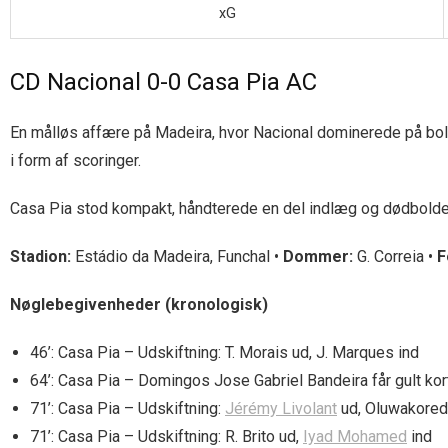
xG
CD Nacional 0-0 Casa Pia AC
En målløs affære på Madeira, hvor Nacional dominerede på bold
i form af scoringer.
Casa Pia stod kompakt, håndterede en del indlæg og dødbolde,
Stadion:
Estádio da Madeira, Funchal •
Dommer:
G. Correia •
F
Nøglebegivenheder (kronologisk)
46’: Casa Pia – Udskiftning: T. Morais ud, J. Marques ind
64’: Casa Pia – Domingos Jose Gabriel Bandeira får gult kort
71’: Casa Pia – Udskiftning:
Jérémy Livolant
ud, Oluwakored
71’: Casa Pia – Udskiftning: R. Brito ud,
Iyad Mohamed
ind