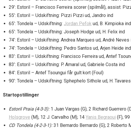
29’: Estoril – Francisco Ferreira scorer (spilmål), assist: Piz
55’: Estoril – Udskiftning: Pizzi Pizzi ud, Jandro ind
65’: Tondela – Udskiftning:
Jordan Pefok
ud, B. Kimpioka ind
65’: Tondela – Udskiftning: Joseph Hodge ud, H. Felix ind
74’: Estoril – Udskiftning: Andrea Marques ud, André Neves 
74’: Tondela – Udskiftning: Pedro Santos ud, Arjen Heide ind
83’: Estoril – Udskiftning: Francisco Ferreira ud, Antef Tsoun
83’: Estoril – Udskiftning: P. Amaral ud, Gabriele Costa ind
84’: Estoril – Antef Tsoungui får gult kort (Foul)
90’: Tondela – Udskiftning: Sphephelo Sithole ud, H. Tavares
Startopstillinger
Estoril Praia (4-3-3):
1 Juan Vargas (G); 2 Richard Guerrero (D)
Holsgrove
(M), 12 J. Carvalho (M); 14
Yanis Begraoui
(F), 99
CD Tondela (4-2-3-1):
31 Bernardo Bernardo (G); 2 Roberto M