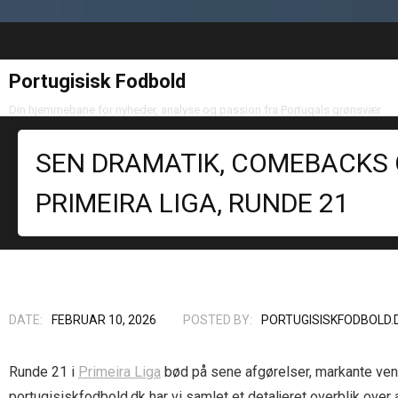
Portugisisk Fodbold
Din hjemmebane for nyheder, analyse og passion fra Portugals grønsvær
SEN DRAMATIK, COMEBACKS 
PRIMEIRA LIGA, RUNDE 21
DATE:
FEBRUAR 10, 2026
POSTED BY:
PORTUGISISKFODBOLD.
Runde 21 i
Primeira Liga
bød på sene afgørelser, markante vendi
portugisiskfodbold.dk har vi samlet et detaljeret overblik over