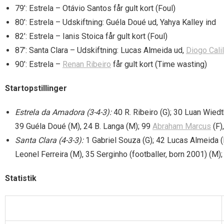
79’: Estrela – Otávio Santos får gult kort (Foul)
80’: Estrela – Udskiftning: Guéla Doué ud, Yahya Kalley ind
82’: Estrela – Ianis Stoica får gult kort (Foul)
87’: Santa Clara – Udskiftning: Lucas Almeida ud,
Diogo Cali
90’: Estrela –
Renan Ribeiro
får gult kort (Time wasting)
Startopstillinger
Estrela da Amadora (3-4-3):
40 R. Ribeiro (G); 30 Luan Wiedt
39 Guéla Doué (M), 24 B. Langa (M); 99
Abraham Marcus
(F)
Santa Clara (4-3-3):
1 Gabriel Souza (G); 42 Lucas Almeida (D
Leonel Ferreira (M), 35 Serginho (footballer, born 2001) (M);
Statistik