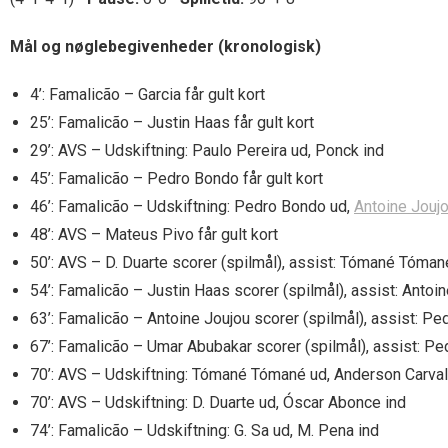
Mål og nøglebegivenheder (kronologisk)
4’: Famalicão – Garcia får gult kort
25’: Famalicão – Justin Haas får gult kort
29’: AVS – Udskiftning: Paulo Pereira ud, Ponck ind
45’: Famalicão – Pedro Bondo får gult kort
46’: Famalicão – Udskiftning: Pedro Bondo ud,
Antoine Jouj
48’: AVS – Mateus Pivo får gult kort
50’: AVS – D. Duarte scorer (spilmål), assist: Tómané Tóman
54’: Famalicão – Justin Haas scorer (spilmål), assist: Antoi
63’: Famalicão – Antoine Joujou scorer (spilmål), assist: P
67’: Famalicão – Umar Abubakar scorer (spilmål), assist: P
70’: AVS – Udskiftning: Tómané Tómané ud, Anderson Carval
70’: AVS – Udskiftning: D. Duarte ud, Óscar Abonce ind
74’: Famalicão – Udskiftning: G. Sa ud, M. Pena ind