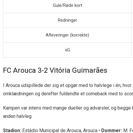
Gule/Røde kort
Redninger
Afleveringer (korrekte)
xG
FC Arouca 3-2 Vitória Guimarães
I Arouca udspillede der sig et opgør med to halvlege i én, hvo
omklædningen og derefter fuldendte et comeback med to scori
Kampen var intens med mange dueller og advarsler, og begge hol
anden halvleg.
Stadion:
Estádio Municipal de Arouca, Arouca •
Dommer:
M. F