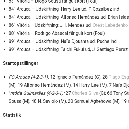
83’: Vitória – Diogo Sousa får gult kort (Foul)
84’: Arouca – Udskiftning: Harry Lee ud, P. Gozalbez ind
84’: Arouca – Udskiftning: Alfonso Hernández ud, Brian Islas
86’: Vitória – Udskiftning: J. I. Mendes ud,
Orest Lebedenko
88’: Vitória – Rodrigo Abascal får gult kort (Foul)
89’: Arouca – Udskiftning: Naïs Djouahra ud, Puche ind
89’: Arouca – Udskiftning: Taichi Fukui ud, J. Santiago Perez
Startopstillinger
FC Arouca (4-2-3-1):
12 Ignacio Fernández (G); 28
Tiago Esg
(M); 19 Alfonso Hernández (M), 14 Harry Lee (M), 7 Naïs Djou
Vitória Guimarães (4-2-3-1):
27
Charles Silva
(G); 66 Tony St
Sousa (M); 48 N. Saviolo (M), 20 Samuel Aghehowa (M), 19 
Statistik