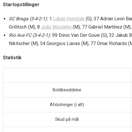
Startopstillinger
SC Braga (3-4-2-1):
1
Lukáš Horníček
(G); 37 Adrian Leon Bar
Grillitsch (M), 8
João Moutinho
(M), 77 Gabriel Martínez (M);
Rio Ave FC (3-4-2-1):
99 Ennio Van Der Gouw (G); 32 Jakub B
Nikitscher (M), 54 Georgios Liavas (M), 77 Omar Richards (M
Statistik
Boldbesiddelse
Afslutninger (i alt)
Skud på mål