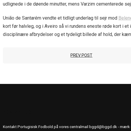
udlignede i de døende minutter, mens Varzim cementerede sejre
União de Santarém vendte et tidligt underlag til sejr mod
Belen
kort før halvleg, og i Aveiro så vi rundens eneste røde kort i et
disciplinære afbrydelser og et tydeligt billede af hold, der kæmpe
PREV POST
KONTAKT OS
Kontakt Portugisisk Fodbold på vores centralmail
bggd@bggd.dk
- mærk 