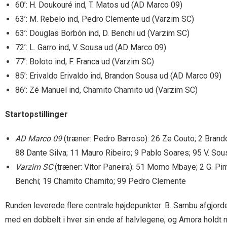
60’: H. Doukouré ind, T. Matos ud (AD Marco 09)
63’: M. Rebelo ind, Pedro Clemente ud (Varzim SC)
63’: Douglas Borbón ind, D. Benchi ud (Varzim SC)
72’: L. Garro ind, V. Sousa ud (AD Marco 09)
77’: Boloto ind, F. Franca ud (Varzim SC)
85’: Erivaldo Erivaldo ind, Brandon Sousa ud (AD Marco 09)
86’: Zé Manuel ind, Chamito Chamito ud (Varzim SC)
Startopstillinger
AD Marco 09
(træner: Pedro Barroso): 26 Ze Couto; 2 Brando
88 Dante Silva; 11 Mauro Ribeiro; 9 Pablo Soares; 95 V. Sou
Varzim SC
(træner: Vítor Paneira): 51 Momo Mbaye; 2 G. Pimen
Benchi; 19 Chamito Chamito; 99 Pedro Clemente
Runden leverede flere centrale højdepunkter: B. Sambu afgjord
med en dobbelt i hver sin ende af halvlegene, og Amora holdt n