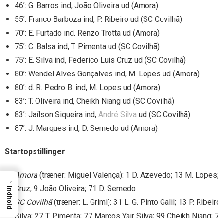
46’: G. Barros ind, João Oliveira ud (Amora)
55’: Franco Barboza ind, P. Ribeiro ud (SC Covilhã)
70’: E. Furtado ind, Renzo Trotta ud (Amora)
75’: C. Balsa ind, T. Pimenta ud (SC Covilhã)
75’: E. Silva ind, Federico Luis Cruz ud (SC Covilhã)
80’: Wendel Alves Gonçalves ind, M. Lopes ud (Amora)
80’: d. R. Pedro B. ind, M. Lopes ud (Amora)
83’: T. Oliveira ind, Cheikh Niang ud (SC Covilhã)
83’: Jaílson Siqueira ind,
André Silva
ud (SC Covilhã)
87’: J. Marques ind, D. Semedo ud (Amora)
Startopstillinger
Amora
(træner: Miguel Valença): 1 D. Azevedo; 13 M. Lopes; 
→
Cruz; 9 João Oliveira; 71 D. Semedo
Indhold
SC Covilhã
(træner: L. Grimi): 31 L. G. Pinto Galil; 13 P. Ri
Silva; 27 T. Pimenta; 77 Marcos Yair Silva; 99 Cheikh Niang; 7