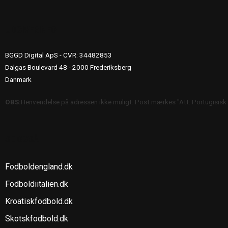
UDGIVERINFO
BGGD Digital ApS - CVR: 34482853
Dalgas Boulevard 48 - 2000 Frederiksberg
Danmark
OBS:
Henvendelse på adressen ikke muligt. Post mærkes "Att: Portugisisk
SE OGSÅ
Fodboldengland.dk
Fodboldiitalien.dk
Kroatiskfodbold.dk
Skotskfodbold.dk