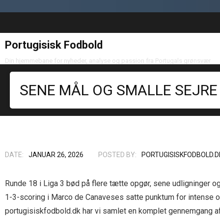
Portugisisk Fodbold
Din hjemmebane for nyheder, analyse og passion fra Portugals grønsvær
SENE MÅL OG SMALLE SEJRE 
DATE:
JANUAR 26, 2026
POSTED BY:
PORTUGISISKFODBOLD.D
Runde 18 i Liga 3 bød på flere tætte opgør, sene udligninger o
1-3-scoring i Marco de Canaveses satte punktum for intense 
portugisiskfodbold.dk har vi samlet en komplet gennemgang af 