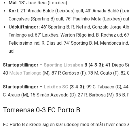
Mål:
18′ José Reis (Leixões).
Kort:
21′ Amadu Baldé (Leixões) gult; 43′ Amadu Baldé (Leixõ
Gonçalves (Sporting B) gult; 76′ Paulinho Mota (Leixões) gul
Udskiftninger:
46′ Sporting B: R. Nel ind, Gonzalo Jorge Alb
Tanlongo ud; 67′ Leixões: Werton Rêgo ind, B. Rochez ud; 67′ L
Felicissimo ind, R. Dias ud; 74′ Sporting B: M. Mendonca ind,
ud.
Startopstillinger –
Sporting Lissabon
B (4-3-3):
41 Diego Sil
40
Mateo Tanlongo
(M), 87 P. Cardoso (F), 78 M. Couto (F), 82 
Startopstillinger –
Leixões SC
(3-4-3):
99 G. Tabuaco (G), 44
C. Araujo (M), 15 Simão Azevedo (D), 27 R. Barbosa (M), 35 B. R
Torreense 0-3 FC Porto B
FC Porto B sikrede sig en klar udesejr med et mål i hver ende 