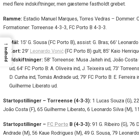
med flere indskiftninger, men gæsterne fastholdt grebet.
Ramme:
Estadio Manuel Marques, Torres Vedras – Dommer: C. 
Formationer: Torreense 4-3-3, FC Porto B 4-3-3.
Mål:
15′ G. Sousa (FC Porto B), assist: G. Bras; 66′ Leonardo 
→
Indhold
Kort:
29′
Leonardo Vonić
(FC Porto B) gult; 85′ Kaio Henriqu
Udskiftninger:
58′ Torreense: Musa Jaiteh ind, João Costa 
ud; 64′ FC Porto B: A. Oliveira ind, J. Teixeira ud; 73′ Torre
D. Cunha ind, Tomás Andrade ud; 79′ FC Porto B: E. Ferreira 
Guilherme Liberato ud.
Startopstillinger – Torreense (4-3-3):
1 Lucas Souza (G), 22
João Costa (F), 65 Guilherme Liberato, 6 Leonardo Silva (M), 1
Startopstillinger –
FC Porto
B (4-3-3):
91 G. Ribeiro (G), 76 D
Andrade (M), 56 Kaue Rodrigues (M), 49 G. Sousa, 79 Leonardo