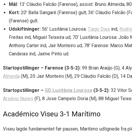
Mål:
13′ Cláudio Falcão (Farense), assist: Bruno Almeida; 80′
Kort:
20′ Balla Sangaré (Farense) gult; 36′ Cláudio Falcão (F
(Farense) gult.
Udskiftninger:
56′ Lusitânia Lourosa:
Tiago Dias
ind,
Rodri
Freitas ind, Miguel Teixeira ud; 70′ Lusitânia Lourosa: João 
Anthony Carter ind, Jair Monteiro ud; 78′ Farense: Marco Ma
Candeias ind, Jaime Pinto ud.
Startopstillinger – Farense (3-5-2):
99 Brian Araújo (G), 4 Al
Almeida
(M), 20 Jair Monteiro (M), 29 Cláudio Falcão (D), 14 Da
Startopstillinger –
GD Lusitânia Lourosa
(3-5-2):
32 Vitor S
Arsénio Nunes
(F), 8 Jose Campelo Doria (M), 88 Miguel Teixeir
Académico Viseu 3-1 Marítimo
Viseu lagde fundamentet før pausen, Marítimo udlignede fra plet