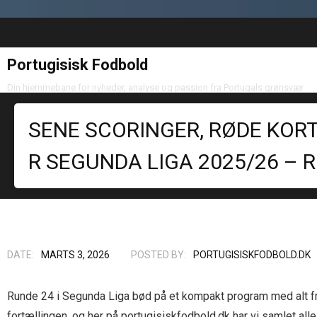
Portugisisk Fodbold
Din hjemmebane for nyheder, analyse og passion fra Portugals grønsvær
SENE SCORINGER, RØDE KOR
R SEGUNDA LIGA 2025/26 – 
DATE:
MARTS 3, 2026
POSTED BY:
PORTUGISISKFODBOLD.DK
Runde 24 i Segunda Liga bød på et kompakt program med alt fr
fortællingen, og her på portugisiskfodbold.dk har vi samlet a