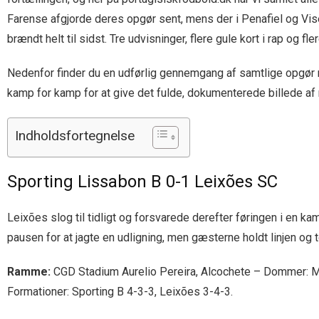
Farense afgjorde deres opgør sent, mens der i Penafiel og Vise
brændt helt til sidst. Tre udvisninger, flere gule kort i rap og 
Nedenfor finder du en udførlig gennemgang af samtlige opgør m
kamp for kamp for at give det fulde, dokumenterede billede af 
Indholdsfortegnelse
Sporting Lissabon B 0-1 Leixões SC
Leixões slog til tidligt og forsvarede derefter føringen i en ka
pausen for at jagte en udligning, men gæsterne holdt linjen og to
Ramme:
CGD Stadium Aurelio Pereira, Alcochete – Dommer: M. 
Formationer: Sporting B 4-3-3, Leixões 3-4-3.