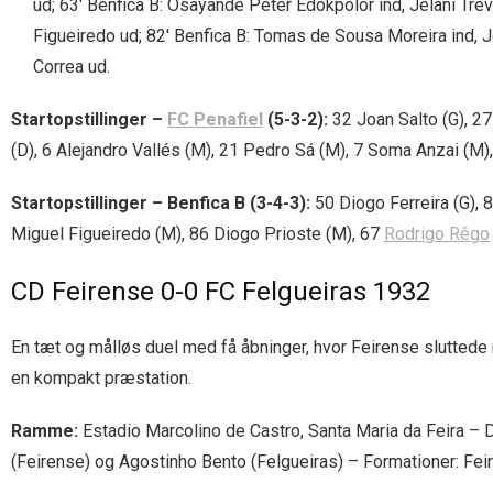
ud; 63′ Benfica B: Osayande Peter Edokpolor ind, Jelani Trevi
Figueiredo ud; 82′ Benfica B: Tomas de Sousa Moreira ind, Jo
Correa ud.
Startopstillinger –
FC Penafiel
(5-3-2):
32 Joan Salto (G), 27
(D), 6 Alejandro Vallés (M), 21 Pedro Sá (M), 7 Soma Anzai (M),
Startopstillinger – Benfica B (3-4-3):
50 Diogo Ferreira (G), 8
Miguel Figueiredo (M), 86 Diogo Prioste (M), 67
Rodrigo Rêgo
CD Feirense 0-0 FC Felgueiras 1932
En tæt og målløs duel med få åbninger, hvor Feirense sluttede
en kompakt præstation.
Ramme:
Estadio Marcolino de Castro, Santa Maria da Feira –
(Feirense) og Agostinho Bento (Felgueiras) – Formationer: Fei