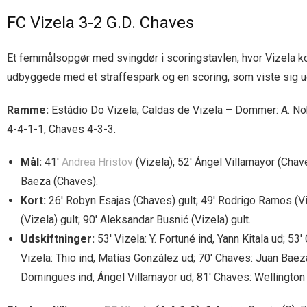
FC Vizela 3-2 G.D. Chaves
Et femmålsopgør med svingdør i scoringstavlen, hvor Vizela k
udbyggede med et straffespark og en scoring, som viste sig u
Ramme:
Estádio Do Vizela, Caldas de Vizela – Dommer: A. Nobr
4-4-1-1, Chaves 4-3-3.
Mål:
41′
Andrea Hristov
(Vizela); 52′ Ángel Villamayor (Chave
Baeza (Chaves).
Kort:
26′ Robyn Esajas (Chaves) gult; 49′ Rodrigo Ramos (Vize
(Vizela) gult; 90′ Aleksandar Busnić (Vizela) gult.
Udskiftninger:
53′ Vizela: Y. Fortuné ind, Yann Kitala ud; 53
Vizela: Thio ind, Matías González ud; 70′ Chaves: Juan Baez
Domingues ind, Ángel Villamayor ud; 81′ Chaves: Wellington C