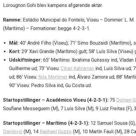
Lorougnon Gohi blev kampens afgørende aktør.
Ramme:
Estádio Municipal do Fontelo, Viseu – Dommer: L. M.
(Marítimo) – Formationer: begge 4-2-3-1.
Mål:
40′ André Filho (Viseu); 71′ Simo Bouzaidi (Marítimo), 
Kort:
29′ Xavi Grande (Marítimo) gult; 58′ Luís Silva (Viseu) g
Udskiftninger:
65′ Marítimo: Ibrahima Guirassy ind, Vladan 
Guilherme ud; 73′ Viseu:
Cihan Kahraman
ind, Luís Silva ud; 
ud; 86′ Viseu:
Nils Mortimer
ind, Álvaro Zamora ud; 88′ Marít
90′ Viseu: Pedro Silva ind, Gu Costa ud.
Startopstillinger – Académico Viseu (4-2-3-1):
75
Domen Gr
Soufiane Messeguem (M), 7 Luís Silva (M), 9 Luiz Freitas (F), 
Startopstillinger – Marítimo (4-2-3-1):
12 Samuel Sousa (G),
Danilović
(M), 14
Raphael Guzzo
(M), 10 Martín Fauli (M), 28 C