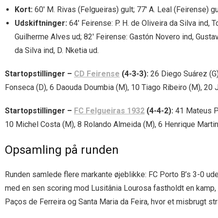
Kort:
60′ M. Rivas (Felgueiras) gult; 77′ A. Leal (Feirense) 
Udskiftninger:
64′ Feirense: P. H. de Oliveira da Silva ind, 
Guilherme Alves ud; 82′ Feirense: Gastón Novero ind, Gustavo
da Silva ind, D. Nketia ud.
Startopstillinger –
CD Feirense
(4-3-3):
26 Diego Suárez (G),
Fonseca (D), 6 Daouda Doumbia (M), 10 Tiago Ribeiro (M), 20 J
Startopstillinger –
FC Felgueiras 1932
(4-4-2):
41 Mateus Pas
10 Michel Costa (M), 8 Rolando Almeida (M), 6 Henrique Martins
Opsamling på runden
Runden samlede flere markante øjeblikke: FC Porto B’s 3-0 ud
med en sen scoring mod Lusitânia Lourosa fastholdt en kamp, der
Paços de Ferreira og Santa Maria da Feira, hvor et misbrugt s