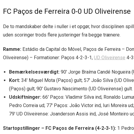
FC Paços de Ferreira 0-0 UD Oliveirense
De to mandskaber delte i nuller i et opgør, hvor disciplinen spi
uden scoringer trods flere justeringer fra begge trænere.
Ramme:
Estádio da Capital do Móvel, Paços de Ferreira – Do
Oliveirense) – Formationer: Paços 4-2-3-1,
UD Oliveirense
4-3
Bemærkelsesværdigt:
90′ Jorge Braíma Candé Nogueira (U
Kort:
34′ Miguel Mota (Paços) gult; 57′ João Silva (UD Olivei
(Paços) gult; 90′ Gustavo Nascimento (UD Oliveirense) gult.
Udskiftninger:
66′ Paços: Vladimir Silva ind, Ronaldo Lumu
Pedro Correia ud; 77′ Paços: João Victor ind, Iuri Moreira ud
79′ UD Oliveirense: Joanderson Assis ind, José Monteiro u
Startopstillinger – FC Paços de Ferreira (4-2-3-1):
1 Pedro 