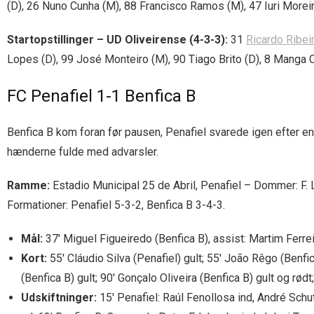
(D), 26 Nuno Cunha (M), 88 Francisco Ramos (M), 47 Iuri Morei
Startopstillinger – UD Oliveirense (4-3-3):
31
Ricardo Ribei
Lopes (D), 99 José Monteiro (M), 90 Tiago Brito (D), 8 Manga O
FC Penafiel 1-1 Benfica B
Benfica B kom foran før pausen, Penafiel svarede igen efter e
hænderne fulde med advarsler.
Ramme:
Estadio Municipal 25 de Abril, Penafiel – Dommer: F. 
Formationer: Penafiel 5-3-2, Benfica B 3-4-3.
Mål:
37′ Miguel Figueiredo (Benfica B), assist: Martim Ferreir
Kort:
55′ Cláudio Silva (Penafiel) gult; 55′ João Rêgo (Benfica
(Benfica B) gult; 90′ Gonçalo Oliveira (Benfica B) gult og rødt
Udskiftninger:
15′ Penafiel: Raúl Fenollosa ind, André Schu