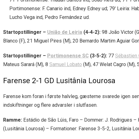
Portimonense: F. Canario ind, Edney Edney ud; 79′ Leiria: Habi
Lucho Vega ind, Pedro Fernández ud.
Startopstillinger –
União de Leiria
(4-4-2):
98 João Victor (G
Blanco (F), 21 Miguel Pires (M), 20 Bernardo Martim Aguiar Go
Startopstillinger –
Portimonense SC
(3-5-2):
77
Sébastien 
Mateus Sarará (M), 8
Samuel Lobato
(M), 47 Welat Cagro (M), 5
Farense 2-1 GD Lusitânia Lourosa
Farense kom foran i første halvleg, gæsterne svarede igen sen
indskiftninger og flere advarsler i slutfasen.
Ramme:
Estádio de São Lúis, Faro – Dommer: J. Rodrigues – 
(Lusitânia Lourosa) – Formationer: Farense 3-5-2, Lusitânia Lo