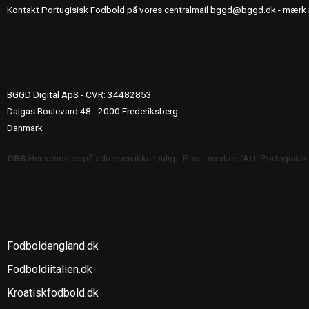
Kontakt Portugisisk Fodbold på vores centralmail
bggd@bggd.dk
- mærk 
UDGIVERINFO
BGGD Digital ApS - CVR: 34482853
Dalgas Boulevard 48 - 2000 Frederiksberg
Danmark
OBS:
Henvendelse på adressen ikke muligt. Post mærkes "Att: Portugisisk
SE OGSÅ
Fodboldengland.dk
Fodboldiitalien.dk
Kroatiskfodbold.dk