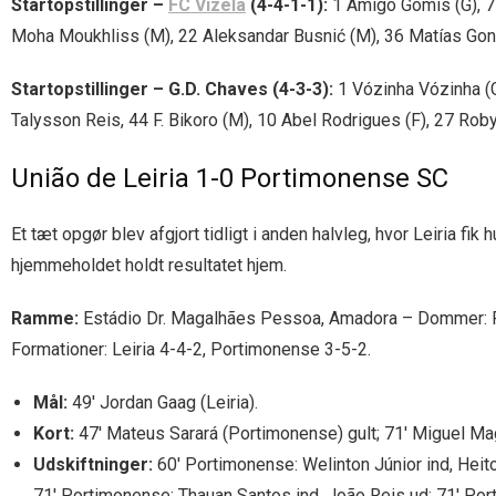
Startopstillinger –
FC Vizela
(4-4-1-1):
1 Amigo Gomis (G), 77 
Moha Moukhliss (M), 22 Aleksandar Busnić (M), 36 Matías Gonzá
Startopstillinger – G.D. Chaves (4-3-3):
1 Vózinha Vózinha (G)
Talysson Reis, 44 F. Bikoro (M), 10 Abel Rodrigues (F), 27 Rob
União de Leiria 1-0 Portimonense SC
Et tæt opgør blev afgjort tidligt i anden halvleg, hvor Leiria fik 
hjemmeholdet holdt resultatet hjem.
Ramme:
Estádio Dr. Magalhães Pessoa, Amadora – Dommer: F. 
Formationer: Leiria 4-4-2, Portimonense 3-5-2.
Mål:
49′ Jordan Gaag (Leiria).
Kort:
47′ Mateus Sarará (Portimonense) gult; 71′ Miguel Magal
Udskiftninger:
60′ Portimonense: Welinton Júnior ind, Heitor
71′ Portimonense: Thauan Santos ind, João Reis ud; 71′ Po