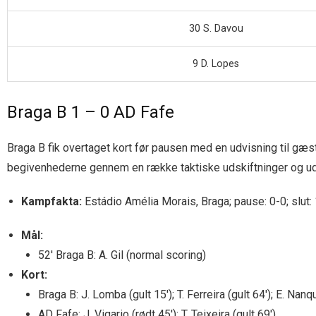
30 S. Davou
9 D. Lopes
Braga B 1 – 0 AD Fafe
Braga B fik overtaget kort før pausen med en udvisning til g
begivenhederne gennem en række taktiske udskiftninger og uden
Kampfakta:
Estádio Amélia Morais, Braga; pause: 0-0; slut: 1
Mål:
52′ Braga B: A. Gil (normal scoring)
Kort:
Braga B: J. Lomba (gult 15′); T. Ferreira (gult 64′); E. Nanque
AD Fafe: J. Vigario (rødt 45′); T. Teixeira (gult 69′).