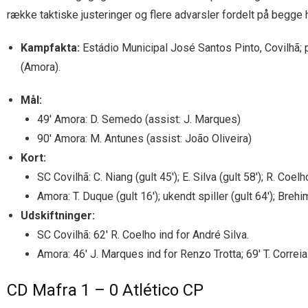
række taktiske justeringer og flere advarsler fordelt på begge 
Kampfakta:
Estádio Municipal José Santos Pinto, Covilhã; pa
(Amora).
Mål:
49′ Amora: D. Semedo (assist: J. Marques)
90′ Amora: M. Antunes (assist: João Oliveira)
Kort:
SC Covilhã: C. Niang (gult 45′); E. Silva (gult 58′); R. Coelho
Amora: T. Duque (gult 16′); ukendt spiller (gult 64′); Brehim
Udskiftninger:
SC Covilhã: 62′ R. Coelho ind for André Silva.
Amora: 46′ J. Marques ind for Renzo Trotta; 69′ T. Correi
CD Mafra 1 – 0 Atlético CP