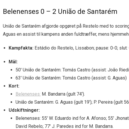
Belenenses 0 – 2 União de Santarém
União de Santarém afgjorde opgøret på Restelo med to scoringe
Aguas en assist til kampens anden fuldtræffer, mens hjemmeh
Kampfakta:
Estádio do Restelo, Lissabon; pause: 0-0; slut: 
Mål:
50′ União de Santarém: Tomás Castro (assist: João Riedi
63′ União de Santarém: Tomás Castro (assist: G. Aguas)
Kort:
Belenenses:
M. Bandarra (gult 74′).
União de Santarém: G. Aguas (gult 19′); P. Pereira (gult 56′
Udskiftninger:
Belenenses: 55′ W. Eduardo ind for A. Afonso; 55′ Jhonata
David Rebelo; 77′ J. Paredes ind for M. Bandarra.