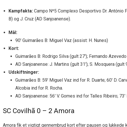
Kampfakta:
Campo Nº5 Complexo Desportivo Dr. António Pime
B) og J. Cruz (AD Sanjoanense).
Mål:
90′ Guimarães B: Miguel Vaz (assist: H. Nunes)
Kort:
Guimarães B: Rodrigo Silva (gult 27′); Fernando Azevedo (gul
AD Sanjoanense: J. Martins (gult 31′); S. Mosquera (gult 9
Udskiftninger:
Guimarães B: 59′ Miguel Vaz ind for R. Duarte; 60′ D. Carv
Alcobia ind for R. Rocha.
AD Sanjoanense: 56′ V. Gomes ind for Talles Ribeiro; 73′ L
SC Covilhã 0 – 2 Amora
Amora fik et vigtigt gennembrud kort efter pausen og lukkede k