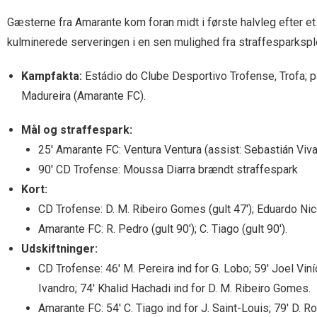
Gæsterne fra Amarante kom foran midt i første halvleg efter e
kulminerede serveringen i en sen mulighed fra straffesparksple
Kampfakta:
Estádio do Clube Desportivo Trofense, Trofa; pa
Madureira (Amarante FC).
Mål og straffespark:
25′ Amarante FC: Ventura Ventura (assist: Sebastián Viv
90′ CD Trofense: Moussa Diarra brændt straffespark
Kort:
CD Trofense: D. M. Ribeiro Gomes (gult 47′); Eduardo Nicol
Amarante FC: R. Pedro (gult 90′); C. Tiago (gult 90′).
Udskiftninger:
CD Trofense: 46′ M. Pereira ind for G. Lobo; 59′ Joel Viníc
Ivandro; 74′ Khalid Hachadi ind for D. M. Ribeiro Gomes.
Amarante FC: 54′ C. Tiago ind for J. Saint-Louis; 79′ D. R