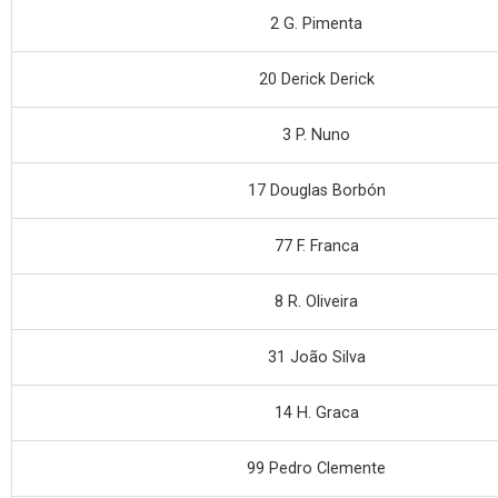
2 G. Pimenta
20 Derick Derick
3 P. Nuno
17 Douglas Borbón
77 F. Franca
8 R. Oliveira
31 João Silva
14 H. Graca
99 Pedro Clemente