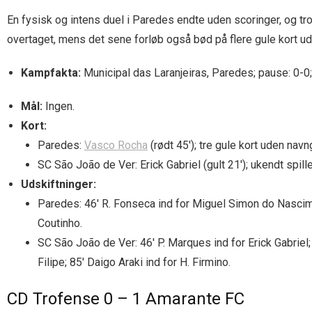
En fysisk og intens duel i Paredes endte uden scoringer, og t
overtaget, mens det sene forløb også bød på flere gule kort ud
Kampfakta:
Municipal das Laranjeiras, Paredes; pause: 0-0; 
Mål:
Ingen.
Kort:
Paredes:
Vasco Rocha
(rødt 45′); tre gule kort uden navng
SC São João de Ver: Erick Gabriel (gult 21′); ukendt spiller
Udskiftninger:
Paredes: 46′ R. Fonseca ind for Miguel Simon do Nasciment
Coutinho.
SC São João de Ver: 46′ P. Marques ind for Erick Gabriel; 
Filipe; 85′ Daigo Araki ind for H. Firmino.
CD Trofense 0 – 1 Amarante FC