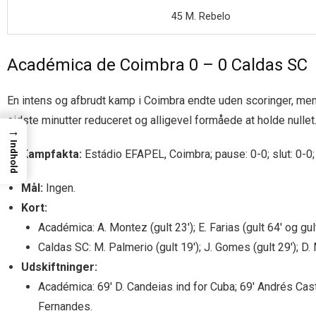
45 M. Rebelo
Académica de Coimbra 0 – 0 Caldas SC
En intens og afbrudt kamp i Coimbra endte uden scoringer, me
sidste minutter reduceret og alligevel formåede at holde nullet
→
Indhold
Kampfakta:
Estádio EFAPEL, Coimbra; pause: 0-0; slut: 0-0; t
Mål:
Ingen.
Kort:
Académica: A. Montez (gult 23′); E. Farias (gult 64′ og gul
Caldas SC: M. Palmerio (gult 19′); J. Gomes (gult 29′); D. 
Udskiftninger:
Académica: 69′ D. Candeias ind for Cuba; 69′ Andrés Caste
Fernandes.