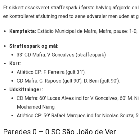
Et sikkert eksekveret straffespark i første halvleg afgjorde
en kontrolleret afslutning med to sene advarsler men uden at
Kampfakta:
Estádio Municipal de Mafra, Mafra; pause: 1-0; s
Straffespark og mål:
33′ CD Mafra: V. Goncalves (straffespark)
Kort:
Atlético CP: F. Ferreira (gult 31′).
CD Mafra: C. Raposo (gult 90′); D. Beni (gult 90′).
Udskiftninger:
CD Mafra: 60′ Lucas Alves ind for V. Goncalves; 60′ M. Nin
Mouhamed Niang.
Atlético CP: 59′ Rafaël Marques ind for Nicolas Souza; 5
Paredes 0 – 0 SC São João de Ver