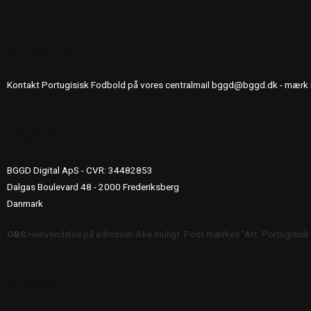
KONTAKT OS
Kontakt Portugisisk Fodbold på vores centralmail
bggd@bggd.dk
- mærk 
UDGIVERINFO
BGGD Digital ApS - CVR: 34482853
Dalgas Boulevard 48 - 2000 Frederiksberg
Danmark
OBS:
Henvendelse på adressen ikke muligt. Post mærkes "Att: Portugisisk
SE OGSÅ