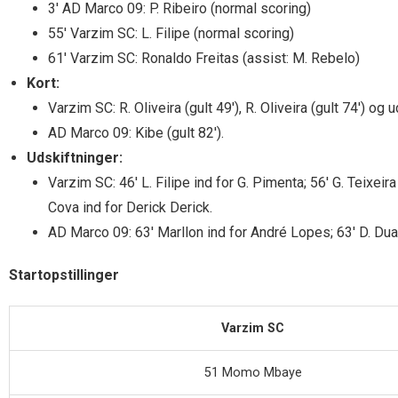
3′ AD Marco 09: P. Ribeiro (normal scoring)
55′ Varzim SC: L. Filipe (normal scoring)
61′ Varzim SC: Ronaldo Freitas (assist: M. Rebelo)
Kort:
Varzim SC: R. Oliveira (gult 49′), R. Oliveira (gult 74′) og u
AD Marco 09: Kibe (gult 82′).
Udskiftninger:
Varzim SC: 46′ L. Filipe ind for G. Pimenta; 56′ G. Teixei
Cova ind for Derick Derick.
AD Marco 09: 63′ Marllon ind for André Lopes; 63′ D. Duart
Startopstillinger
Varzim SC
51 Momo Mbaye