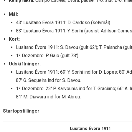
Kampfakta:
Campo Estrela, Évora; pause: 1-0; slut: 2-0; til
Mål:
43′ Lusitano Évora 1911: D. Cardoso (selvmål)
83′ Lusitano Évora 1911: Y. Sonhi (assist: Adilson Gomes
Kort:
Lusitano Évora 1911: S. Davou (gult 62′); T. Palancha (gult
1º Dezembro: P. Gaio (gult 78′).
Udskiftninger:
Lusitano Évora 1911: 69′ Y. Sonhi ind for D. Lopes; 80′ Ad
87′ G. Sequeira ind for S. Davou.
1º Dezembro: 23′ P. Karvounis ind for T. Graciano; 66′ A. 
81′ M. Diawara ind for M. Abreu.
Startopstillinger
Lusitano Évora 1911