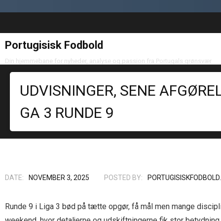
Portugisisk Fodbold
Din hjemmebane for nyheder, analyse og passion fra Portugals grønsvær
UDVISNINGER, SENE AFGØRE
GA 3 RUNDE 9
DATE:
NOVEMBER 3, 2025
POSTED BY:
PORTUGISISKFODBOLD
Runde 9 i Liga 3 bød på tætte opgør, få mål men mange discipl
weekend, hvor detaljerne og udskiftningerne fik stor betydning