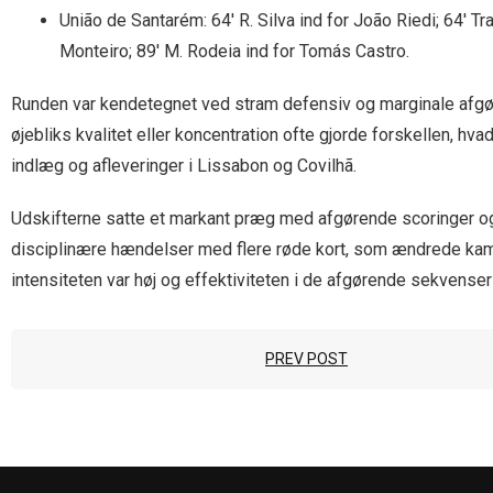
União de Santarém: 64′ R. Silva ind for João Riedi; 64′ Tra
Monteiro; 89′ M. Rodeia ind for Tomás Castro.
Runden var kendetegnet ved stram defensiv og marginale afgørel
øjebliks kvalitet eller koncentration ofte gjorde forskellen, hv
indlæg og afleveringer i Lissabon og Covilhã.
Udskifterne satte et markant præg med afgørende scoringer og
disciplinære hændelser med flere røde kort, som ændrede kam
intensiteten var høj og effektiviteten i de afgørende sekvense
PREV POST