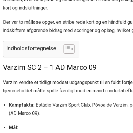
kort og indskiftninger.
Der var to målløse opgør, en stribe røde kort og en håndfuld gul
indskiftere afgørende bidrag med scoringer og oplæg, hvilket gav
Indholdsfortegnelse
Varzim SC 2 – 1 AD Marco 09
Varzim vendte et tidligt modsat udgangspunkt til en fuldt fortj
hjemmeholdet måtte spille færdigt med en mand i undertal efter e
Kampfakta:
Estádio Varzim Sport Club, Póvoa de Varzim; pau
(AD Marco 09).
Mål: