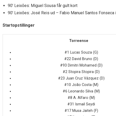
90’ Leixões: Miguel Sousa får gult kort
90’ Leixões: José Reis ud – Fabio Manuel Santos Fonseca 
Startopstillinger
Torreense
#1 Lucas Souza (G)
#22 David Bruno (D)
#93 Dimitri Mohamed (D)
#2 Stopira Stopira (D)
#23 Juan Cruz Vázquez (D)
#10 João Costa (M)
#6 Leonardo Silva (M)
#8 A. Alfaro (M)
#31 Ismail Seydi
#17 Musa Jaiteh (F)