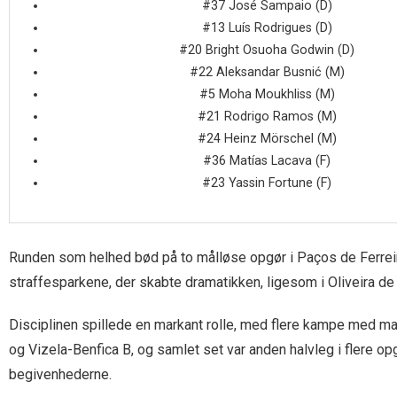
#37 José Sampaio (D)
#13 Luís Rodrigues (D)
#20 Bright Osuoha Godwin (D)
#22 Aleksandar Busnić (M)
#5 Moha Moukhliss (M)
#21 Rodrigo Ramos (M)
#24 Heinz Mörschel (M)
#36 Matías Lacava (F)
#23 Yassin Fortune (F)
Runden som helhed bød på to målløse opgør i Paços de Ferreira
straffesparkene, der skabte dramatikken, ligesom i Oliveira de
Disciplinen spillede en markant rolle, med flere kampe med ma
og Vizela-Benfica B, og samlet set var anden halvleg i flere op
begivenhederne.