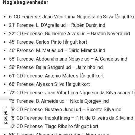
Nøglebegivenheder
6’ CD Feirense: João Vitor Lima Nogueira da Silva får gult ko
21’ Farense: L. D’Agrella ud – Rubén Durán ind
22’ CD Feirense: Guilherme Alves ud – Gastón Novero ind
45’ Farense: Carlos Pinto får gult kort
46’ Farense: M. Matias ud – Dário Miranda ind
58’ Farense: Abdourahmane Ndiaye ud – A. Candeias ind
58’ Farense: Balla Sangaré ud – Jaiminho ind
61’ CD Feirense: Antonio Mateos får gult kort
68’ Farense: Alysson Silva får gult kort
72’ CD Feirense: João Vitor Lima Nogueira da Silva scorer til
76’ Farense: B. Almeida ud – Nikola Gjorgjev ind
→
78’ CD Feirense: Gustavo Jundi ud – Bixente Silva ind
Indhold
78’ CD Feirense: Indskiftning – P. H. de Oliveira da Silva ind
82’ CD Feirense: Tiago Ribeiro får gult kort
85’ Farense: Alysson Paulino ud – T. Herrero ind