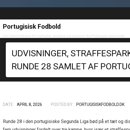
Portugisisk Fodbold
Din hjemmebane for nyheder, analyse og passion fra Portugals grønsvær
UDVISNINGER, STRAFFESPARK
RUNDE 28 SAMLET AF PORTU
DATE:
APRIL 8, 2026
POSTED BY:
PORTUGISISKFODBOLD.DK
Runde 28 i den portugisiske Segunda Liga bød på et tæt og di
fem udvisninger fordelt over tre kampe, hvor især et straffespa