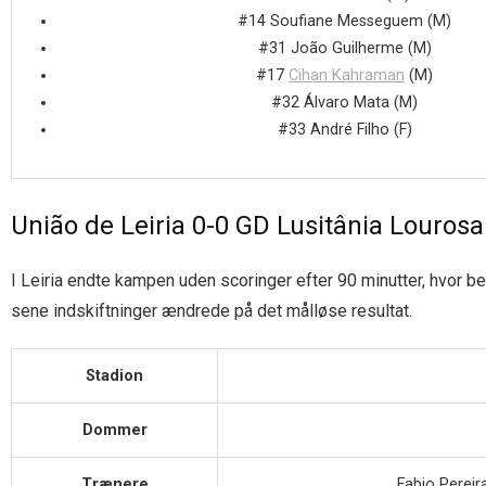
#14 Soufiane Messeguem (M)
#31 João Guilherme (M)
#17
Cihan Kahraman
(M)
#32 Álvaro Mata (M)
#33 André Filho (F)
União de Leiria 0-0 GD Lusitânia Lourosa
I Leiria endte kampen uden scoringer efter 90 minutter, hvor be
sene indskiftninger ændrede på det målløse resultat.
Stadion
Dommer
Trænere
Fabio Pereir