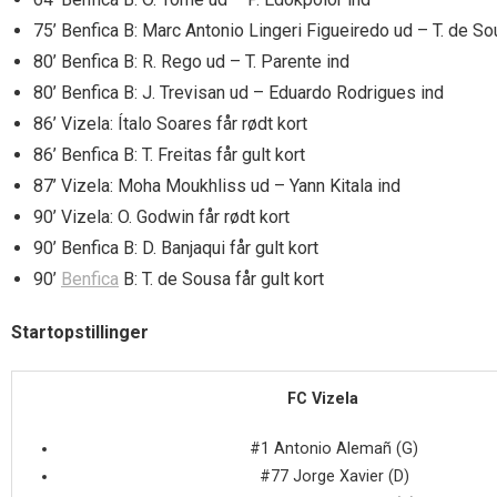
75’ Benfica B: Marc Antonio Lingeri Figueiredo ud – T. de So
80’ Benfica B: R. Rego ud – T. Parente ind
80’ Benfica B: J. Trevisan ud – Eduardo Rodrigues ind
86’ Vizela: Ítalo Soares får rødt kort
86’ Benfica B: T. Freitas får gult kort
87’ Vizela: Moha Moukhliss ud – Yann Kitala ind
90’ Vizela: O. Godwin får rødt kort
90’ Benfica B: D. Banjaqui får gult kort
90’
Benfica
B: T. de Sousa får gult kort
Startopstillinger
FC Vizela
#1 Antonio Alemañ (G)
#77 Jorge Xavier (D)