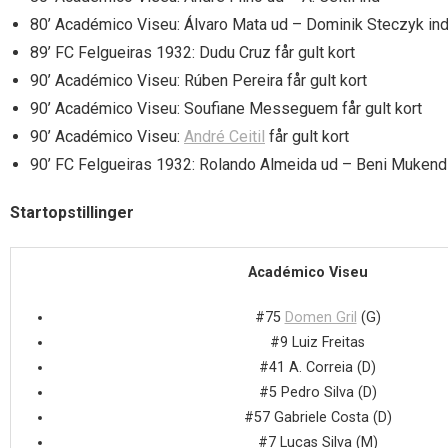
80’ Académico Viseu: Álvaro Mata ud – Dominik Steczyk in
89’ FC Felgueiras 1932: Dudu Cruz får gult kort
90’ Académico Viseu: Rúben Pereira får gult kort
90’ Académico Viseu: Soufiane Messeguem får gult kort
90’ Académico Viseu:
André Ceitil
får gult kort
90’ FC Felgueiras 1932: Rolando Almeida ud – Beni Mukendi
Startopstillinger
Académico Viseu
#75
Domen Gril
(G)
#9 Luiz Freitas
#41 A. Correia (D)
#5 Pedro Silva (D)
#57 Gabriele Costa (D)
#7 Lucas Silva (M)