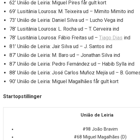
62’ União de Leiria: Miguel Pires får gult kort
69’ Lusitânia Lourosa: M. Teixeira ud – Mimito Mimito ind
73’ União de Leiria: Daniel Silva ud – Lucho Vega ind
78’ Lusitânia Lourosa: L. Rocha ud – T. Cerveira ind
78’ Lusitânia Lourosa: Fábio Freitas ud –
Tiago Dias
ind
81’ União de Leiria: Jair Silva ud – J. Santos ind
87’ União de Leiria: M. Baro ud – Jonathan Silva ind
87’ União de Leiria: Pedro Fernández ud – Habib Sylla ind
88’ União de Leiria: José Carlos Muñoz Mejía ud – B. Gomes
90’ União de Leiria: Miguel Magalhães får gult kort
Startopstillinger
União de Leiria
#98 João Bravim
#68 Miguel Magalhães (D)