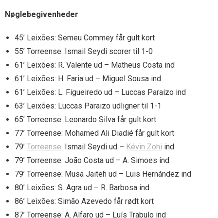
Nøglebegivenheder
45’ Leixões: Semeu Commey får gult kort
55’ Torreense: Ismail Seydi scorer til 1-0
61’ Leixões: R. Valente ud – Matheus Costa ind
61’ Leixões: H. Faria ud – Miguel Sousa ind
61’ Leixões: L. Figueiredo ud – Luccas Paraizo ind
63’ Leixões: Luccas Paraizo udligner til 1-1
65’ Torreense: Leonardo Silva får gult kort
77’ Torreense: Mohamed Ali Diadié får gult kort
79’
Torreense:
Ismail Seydi ud –
Kévin Zohi
ind
79’ Torreense: João Costa ud – A. Simoes ind
79’ Torreense: Musa Jaiteh ud – Luis Hernández ind
80’ Leixões: S. Agra ud – R. Barbosa ind
86’ Leixões: Simão Azevedo får rødt kort
87’ Torreense: A. Alfaro ud – Luís Trabulo ind