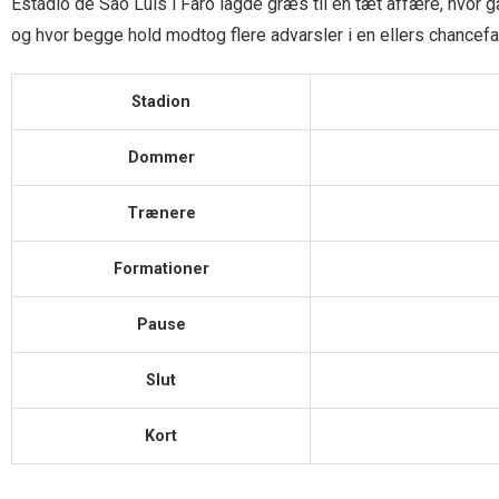
Estádio de São Lúis i Faro lagde græs til en tæt affære, hvor 
og hvor begge hold modtog flere advarsler i en ellers chancefat
Stadion
Dommer
Trænere
Formationer
Pause
Slut
Kort