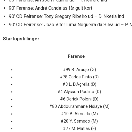
90’ Farense: André Candeias får gult kort
90’ CD Feirense: Tony Gregory Ribeiro ud – D. Nketia ind
90’ CD Feirense: João Vitor Lima Nogueira da Silva ud – P.
Startopstillinger
Farense
#99 B. Araujo (G)
#78 Carlos Pinto (D)
#3 L. D’Agrella (D)
#4 Alysson Paulino (D)
#6 Derick Poloni (D)
#80 Abdourahmane Ndiaye (M)
#10 B. Almeida (M)
#20 Y. Semedo (M)
#77 M. Matias (F)