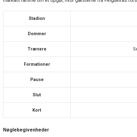
markant ramme om et opgør, hvor gæsterne fra Felgueiras for
Stadion
Dommer
Trænere
S
Formationer
Pause
Slut
Kort
Nøglebegivenheder