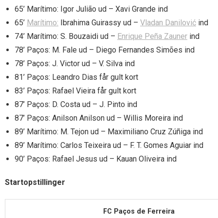
65’ Marítimo: Igor Julião ud – Xavi Grande ind
65’
Marítimo:
Ibrahima Guirassy ud –
Vladan Danilović
ind
74’ Marítimo: S. Bouzaidi ud –
Enrique Peña Zauner
ind
78’ Paços: M. Fale ud – Diego Fernandes Simões ind
78’ Paços: J. Victor ud – V. Silva ind
81’ Paços: Leandro Dias får gult kort
83’ Paços: Rafael Vieira får gult kort
87’ Paços: D. Costa ud – J. Pinto ind
87’ Paços: Anilson Anilson ud – Willis Moreira ind
89’ Marítimo: M. Tejon ud – Maximiliano Cruz Zúñiga ind
89’ Marítimo: Carlos Teixeira ud – F. T. Gomes Aguiar ind
90’ Paços: Rafael Jesus ud – Kauan Oliveira ind
Startopstillinger
FC Paços de Ferreira