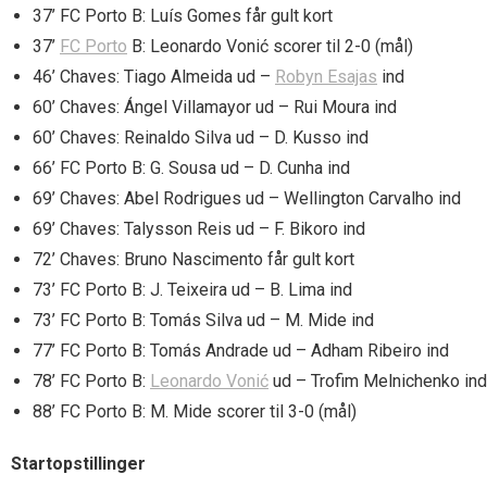
37’ FC Porto B: Luís Gomes får gult kort
37’
FC Porto
B: Leonardo Vonić scorer til 2-0 (mål)
46’ Chaves: Tiago Almeida ud –
Robyn Esajas
ind
60’ Chaves: Ángel Villamayor ud – Rui Moura ind
60’ Chaves: Reinaldo Silva ud – D. Kusso ind
66’ FC Porto B: G. Sousa ud – D. Cunha ind
69’ Chaves: Abel Rodrigues ud – Wellington Carvalho ind
69’ Chaves: Talysson Reis ud – F. Bikoro ind
72’ Chaves: Bruno Nascimento får gult kort
73’ FC Porto B: J. Teixeira ud – B. Lima ind
73’ FC Porto B: Tomás Silva ud – M. Mide ind
77’ FC Porto B: Tomás Andrade ud – Adham Ribeiro ind
78’ FC Porto B:
Leonardo Vonić
ud – Trofim Melnichenko ind
88’ FC Porto B: M. Mide scorer til 3-0 (mål)
Startopstillinger