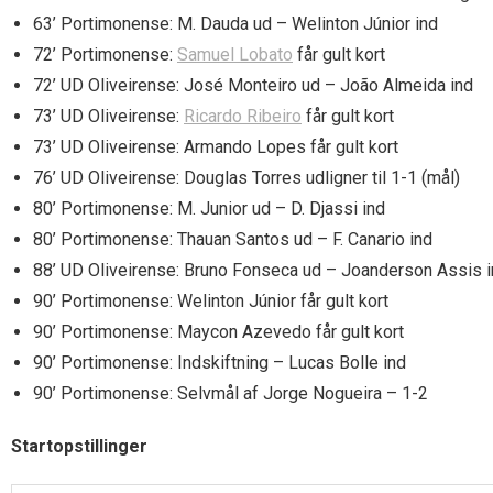
63’ Portimonense: M. Dauda ud – Welinton Júnior ind
72’ Portimonense:
Samuel Lobato
får gult kort
72’ UD Oliveirense: José Monteiro ud – João Almeida ind
73’ UD Oliveirense:
Ricardo Ribeiro
får gult kort
73’ UD Oliveirense: Armando Lopes får gult kort
76’ UD Oliveirense: Douglas Torres udligner til 1-1 (mål)
80’ Portimonense: M. Junior ud – D. Djassi ind
80’ Portimonense: Thauan Santos ud – F. Canario ind
88’ UD Oliveirense: Bruno Fonseca ud – Joanderson Assis 
90’ Portimonense: Welinton Júnior får gult kort
90’ Portimonense: Maycon Azevedo får gult kort
90’ Portimonense: Indskiftning – Lucas Bolle ind
90’ Portimonense: Selvmål af Jorge Nogueira – 1-2
Startopstillinger