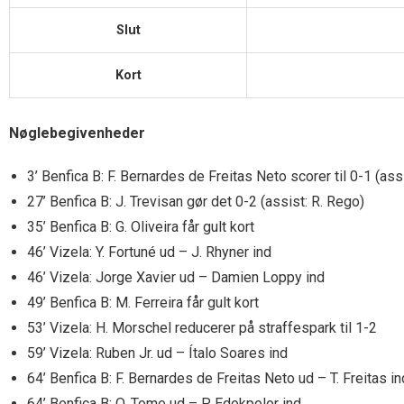
Slut
Kort
Nøglebegivenheder
3’ Benfica B: F. Bernardes de Freitas Neto scorer til 0-1 (ass
27’ Benfica B: J. Trevisan gør det 0-2 (assist: R. Rego)
35’ Benfica B: G. Oliveira får gult kort
46’ Vizela: Y. Fortuné ud – J. Rhyner ind
46’ Vizela: Jorge Xavier ud – Damien Loppy ind
49’ Benfica B: M. Ferreira får gult kort
53’ Vizela: H. Morschel reducerer på straffespark til 1-2
59’ Vizela: Ruben Jr. ud – Ítalo Soares ind
64’ Benfica B: F. Bernardes de Freitas Neto ud – T. Freitas in
64’ Benfica B: O. Tome ud – P. Edokpolor ind