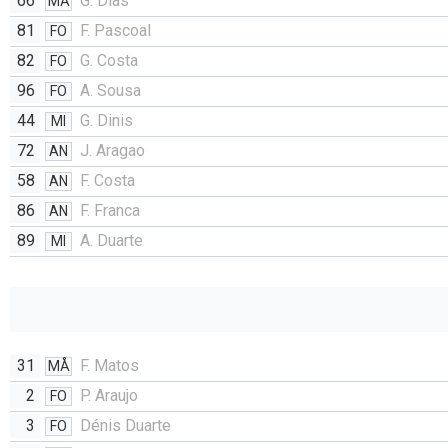
66
G. Dias
MÅ
81
F. Pascoal
FO
82
G. Costa
FO
96
A. Sousa
FO
44
G. Dinis
MI
72
J. Aragao
AN
58
F. Costa
AN
86
F. Franca
AN
89
A. Duarte
MI
31
F. Matos
MÅ
2
P. Araujo
FO
3
Dénis Duarte
FO