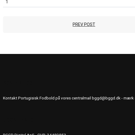
1
PREV POST
KONTAKT OS
Kontakt Portugisisk Fodbold på vores centralmail
bggd@bggd.dk
- mærk 
UDGIVERINFO