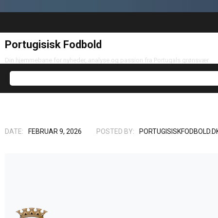
Portugisisk Fodbold
Din hjemmebane for nyheder, analyse og passion fra Portugals grønsvær
DATE:
FEBRUAR 9, 2026
POSTED BY:
PORTUGISISKFODBOLD.D