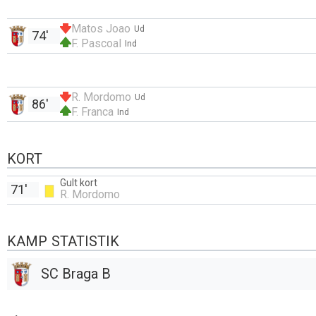
Matos Joao
Ud
74'
F. Pascoal
Ind
R. Mordomo
Ud
86'
F. Franca
Ind
KORT
Gult kort
71'
R. Mordomo
KAMP STATISTIK
SC Braga B