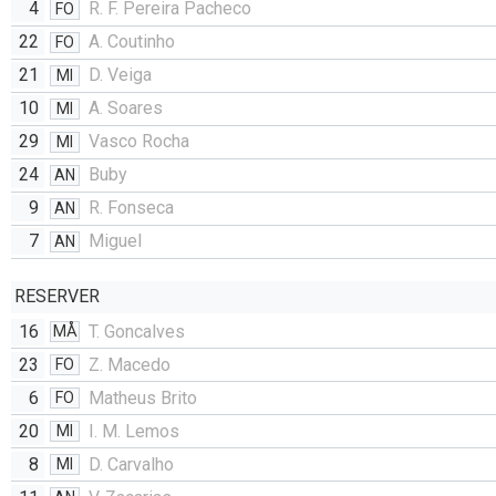
4
R. F. Pereira Pacheco
FO
22
A. Coutinho
FO
21
D. Veiga
MI
10
A. Soares
MI
29
Vasco Rocha
MI
24
Buby
AN
9
R. Fonseca
AN
7
Miguel
AN
RESERVER
16
T. Goncalves
MÅ
23
Z. Macedo
FO
6
Matheus Brito
FO
20
I. M. Lemos
MI
8
D. Carvalho
MI