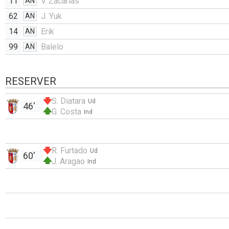
11
V. Zacarias
AN
62
J. Yuk
AN
14
Erik
AN
99
Balelo
AN
RESERVER
S. Diatara
Ud
46'
G. Costa
Ind
R. Furtado
Ud
60'
J. Aragao
Ind