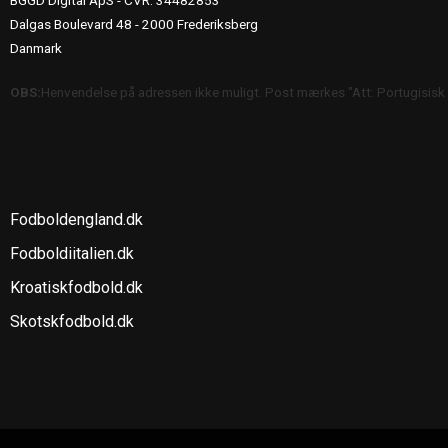
BGGD Digital ApS - CVR: 34482853
Dalgas Boulevard 48 - 2000 Frederiksberg
Danmark
OBS:
Henvendelse på adressen ikke muligt. Post mærkes "Att: Portugisisk
SE OGSÅ
Fodboldengland.dk
Fodboldiitalien.dk
Kroatiskfodbold.dk
Skotskfodbold.dk