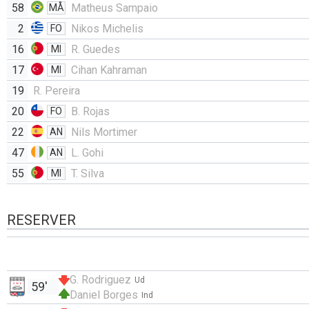
58
Matheus Sampaio
MÅ
2
Nikos Michelis
FO
16
R. Guedes
MI
17
Cihan Kahraman
MI
19
R. Pereira
20
B. Rojas
FO
22
Nils Mortimer
AN
47
L. Gohi
AN
55
T. Silva
MI
RESERVER
G. Rodriguez
Ud
59'
Daniel Borges
Ind