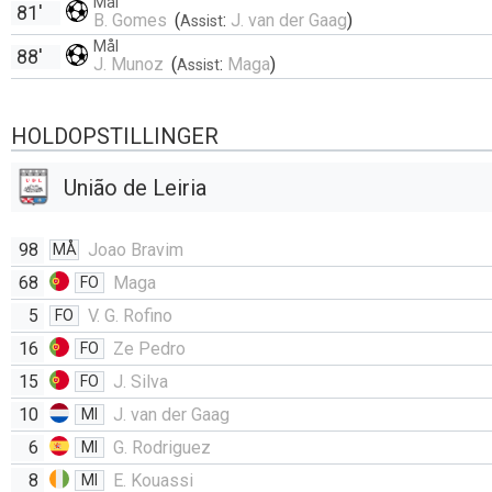
Mål
81'
B. Gomes
(
:
J. van der Gaag
)
Assist
Mål
88'
J. Munoz
(
:
Maga
)
Assist
HOLDOPSTILLINGER
União de Leiria
98
Joao Bravim
MÅ
68
Maga
FO
5
V. G. Rofino
FO
16
Ze Pedro
FO
15
J. Silva
FO
10
J. van der Gaag
MI
6
G. Rodriguez
MI
8
E. Kouassi
MI