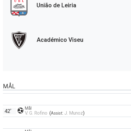
União de Leiria
Académico Viseu
MÅL
Mål
42'
V. G. Rofino
(
:
J. Munoz
)
Assist