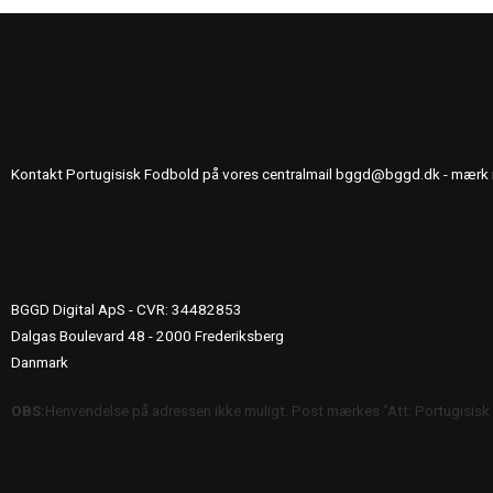
KONTAKT OS
Kontakt Portugisisk Fodbold på vores centralmail
bggd@bggd.dk
- mærk 
UDGIVERINFO
BGGD Digital ApS - CVR: 34482853
Dalgas Boulevard 48 - 2000 Frederiksberg
Danmark
OBS:
Henvendelse på adressen ikke muligt. Post mærkes "Att: Portugisisk
SE OGSÅ