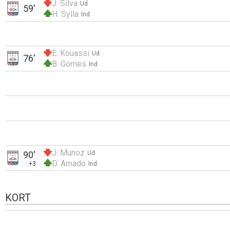
J. Silva
Ud
59'
H. Sylla
Ind
E. Kouassi
Ud
76'
B. Gomes
Ind
J. Munoz
90'
Ud
D. Amado
+3
Ind
KORT