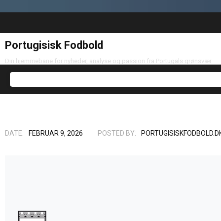
Portugisisk Fodbold
Din hjemmebane for nyheder, analyse og passion fra Portugals grønsvær
DATE:
FEBRUAR 9, 2026
POSTED BY:
PORTUGISISKFODBOLD.D