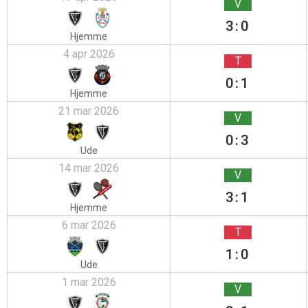
V
3:0
Hjemme
4 apr 2026
T
0:1
Hjemme
21 mar 2026
V
0:3
Ude
14 mar 2026
V
3:1
Hjemme
6 mar 2026
T
1:0
Ude
1 mar 2026
V