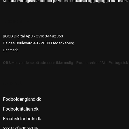
Kontakt Portugisisk Fodbold på vores centralmail
bggd@bggd.dk
- mærk 
UDGIVERINFO
BGGD Digital ApS - CVR: 34482853
Dalgas Boulevard 48 - 2000 Frederiksberg
Danmark
OBS:
Henvendelse på adressen ikke muligt. Post mærkes "Att: Portugisisk
SE OGSÅ
Fodboldengland.dk
Fodboldiitalien.dk
Kroatiskfodbold.dk
Skotskfodbold.dk