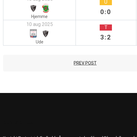
U
0:0
Hjemme
10 aug 2025
T
3:2
Ude
PREV POST
KONTAKT OS