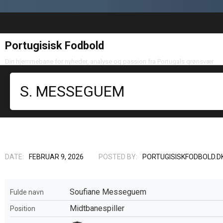
Portugisisk Fodbold
Din hjemmebane for nyheder, analyse og passion fra Portugals grønsvær
S. MESSEGUEM
DATE:
FEBRUAR 9, 2026
POSTED BY:
PORTUGISISKFODBOLD.D
Soufiane Messeguem
Fulde navn
Midtbanespiller
Position