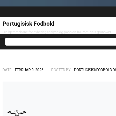
Portugisisk Fodbold
Din hjemmebane for nyheder, analyse og passion fra Portugals grønsvær
DATE:
FEBRUAR 9, 2026
POSTED BY:
PORTUGISISKFODBOLD.D