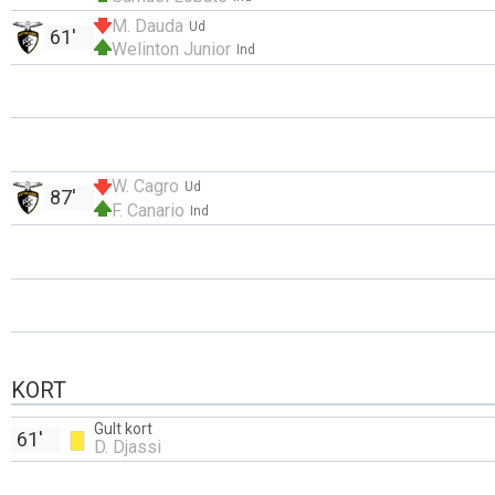
M. Dauda
Ud
61'
Welinton Junior
Ind
W. Cagro
Ud
87'
F. Canario
Ind
KORT
Gult kort
61'
D. Djassi