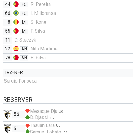
44
R. Pereira
FO
66
I. Milioransa
FO
8
S. Kone
MI
55
T. Silva
MI
11
D. Steczyk
22
Nils Mortimer
AN
78
B. Silva
AN
TRÆNER
Sergio Fonseca
RESERVER
Mesaque Dju
Ud
56'
D. Djassi
Ind
Thauan Lara
Ud
61'
Samuel Lobato
Ind