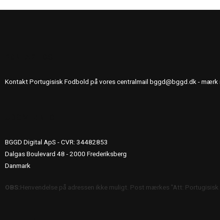
KONTAKT OS
Kontakt Portugisisk Fodbold på vores centralmail
bggd@bggd.dk
- mærk 
UDGIVERINFO
BGGD Digital ApS - CVR: 34482853
Dalgas Boulevard 48 - 2000 Frederiksberg
Danmark
OBS:
Henvendelse på adressen ikke muligt. Post mærkes "Att: Portugisisk