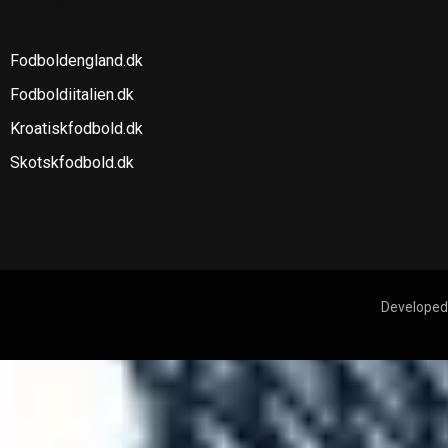
SE OGSÅ
Fodboldengland.dk
Fodboldiitalien.dk
Kroatiskfodbold.dk
Skotskfodbold.dk
Developed