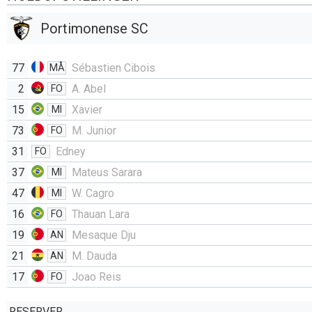
Portimonense SC
77
Sébastien Cibois
MÅ
2
A. Abel
FO
15
Xavier
MI
73
M. Junior
FO
31
Edney
FO
37
Mateus Sarara
MI
47
W. Cagro
MI
16
Thauan Lara
FO
19
Mesaque Dju
AN
21
M. Dauda
AN
17
Joao Reis
FO
RESERVER