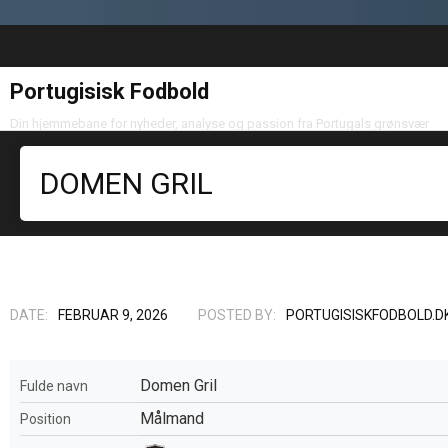
Portugisisk Fodbold
Din hjemmebane for nyheder, analyse og passion fra Portugals grønsvær
DOMEN GRIL
DATE:
FEBRUAR 9, 2026
POSTED BY:
PORTUGISISKFODBOLD.D
Domen Gril
Fulde navn
Målmand
Position