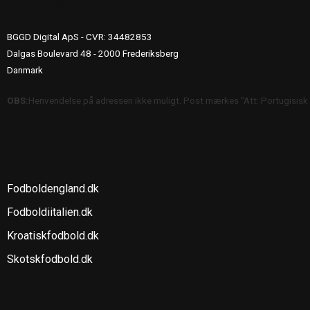
UDGIVERINFO
BGGD Digital ApS - CVR: 34482853
Dalgas Boulevard 48 - 2000 Frederiksberg
Danmark
OBS:
Henvendelse på adressen ikke muligt. Post mærkes "Att: Portugisisk
SE OGSÅ
Fodboldengland.dk
Fodboldiitalien.dk
Kroatiskfodbold.dk
Skotskfodbold.dk