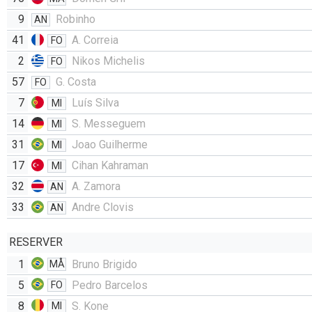
9
Robinho
AN
41
A. Correia
FO
2
Nikos Michelis
FO
57
G. Costa
FO
7
Luís Silva
MI
14
S. Messeguem
MI
31
Joao Guilherme
MI
17
Cihan Kahraman
MI
32
A. Zamora
AN
33
Andre Clovis
AN
RESERVER
1
Bruno Brigido
MÅ
5
Pedro Barcelos
FO
8
S. Kone
MI