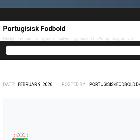
Portugisisk Fodbold
Din hjemmebane for nyheder, analyse og passion fra Portugals grønsvær
DATE:
FEBRUAR 9, 2026
POSTED BY:
PORTUGISISKFODBOLD.D