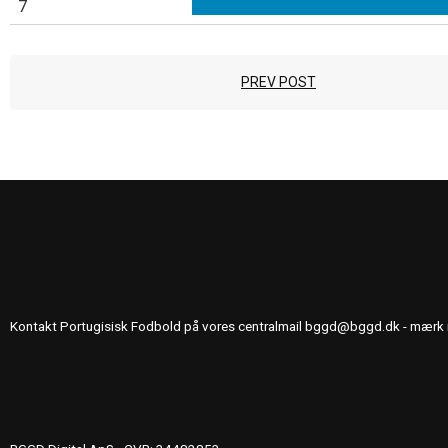
7
PREV POST
KONTAKT OS
Kontakt Portugisisk Fodbold på vores centralmail
bggd@bggd.dk
- mærk 
UDGIVERINFO