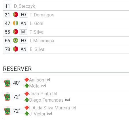
11
D. Steczyk
21
T. Domingos
FO
47
L. Gohi
AN
55
T. Silva
MI
66
I. Milioransa
FO
78
B. Silva
AN
RESERVER
Anilson
Ud
40'
Mota
Ind
João Pinto
Ud
72'
Diego Fernandes
Ind
I. A. da Silva Moreira
Ud
72'
J. Victor
Ind