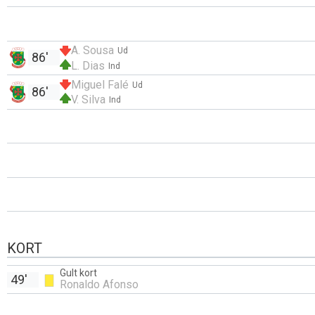
A. Sousa
Ud
86'
L. Dias
Ind
Miguel Falé
Ud
86'
V. Silva
Ind
KORT
Gult kort
49'
Ronaldo Afonso