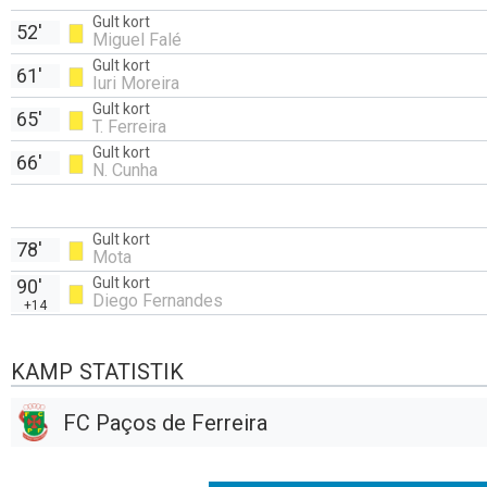
Gult kort
52'
Miguel Falé
Gult kort
61'
Iuri Moreira
Gult kort
65'
T. Ferreira
Gult kort
66'
N. Cunha
Gult kort
78'
Mota
Gult kort
90'
Diego Fernandes
+14
KAMP STATISTIK
FC Paços de Ferreira