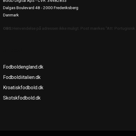
BGGD Digital ApS - CVR: 34482853
Dalgas Boulevard 48 - 2000 Frederiksberg
Danmark
OBS:
Henvendelse på adressen ikke muligt. Post mærkes "Att: Portugisisk
SE OGSÅ
Fodboldengland.dk
Fodboldiitalien.dk
Kroatiskfodbold.dk
Skotskfodbold.dk