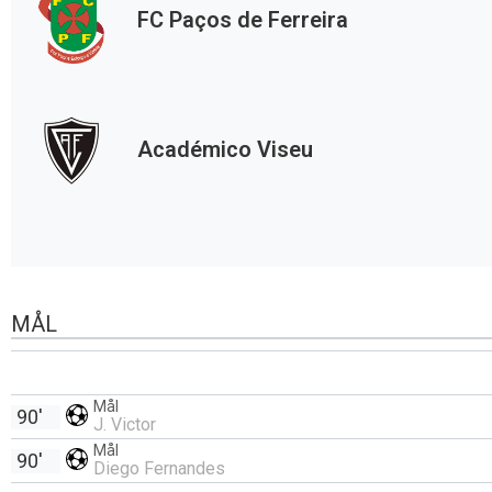
FC Paços de Ferreira
Académico Viseu
MÅL
Mål
90'
J. Victor
Mål
90'
Diego Fernandes