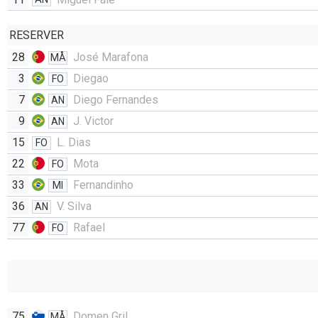
RESERVER
28
José Marafona
MÅ
3
Diegao
FO
7
Diego Fernandes
AN
9
J. Victor
AN
15
L. Dias
FO
22
Mota
FO
33
Fernandinho
MI
36
V. Silva
AN
77
Rafael
FO
75
Domen Gril
MÅ