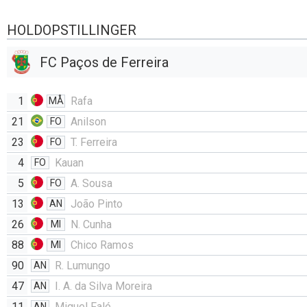
HOLDOPSTILLINGER
FC Paços de Ferreira
1
Rafa
MÅ
21
Anilson
FO
23
T. Ferreira
FO
4
Kauan
FO
5
A. Sousa
FO
13
João Pinto
AN
26
N. Cunha
MI
88
Chico Ramos
MI
90
R. Lumungo
AN
47
I. A. da Silva Moreira
AN
11
Miguel Falé
AN