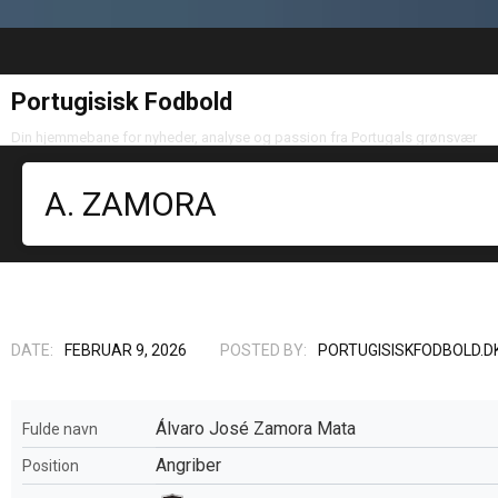
Portugisisk Fodbold
Din hjemmebane for nyheder, analyse og passion fra Portugals grønsvær
A. ZAMORA
DATE:
FEBRUAR 9, 2026
POSTED BY:
PORTUGISISKFODBOLD.D
Álvaro José Zamora Mata
Fulde navn
Angriber
Position