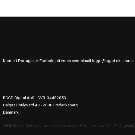
KONTAKT OS
Kontakt Portugisisk Fodbold på vores centralmail
bggd@bggd.dk
- mærk 
UDGIVERINFO
BGGD Digital ApS - CVR: 34482853
Dalgas Boulevard 48 - 2000 Frederiksberg
Danmark
OBS:
Henvendelse på adressen ikke muligt. Post mærkes "Att: Portugisisk