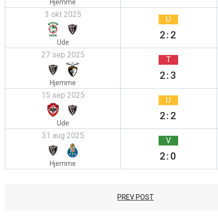
Hjemme
3 okt 2025
U
2:2
Ude
27 sep 2025
T
2:3
Hjemme
15 sep 2025
U
2:2
Ude
31 aug 2025
V
2:0
Hjemme
PREV POST