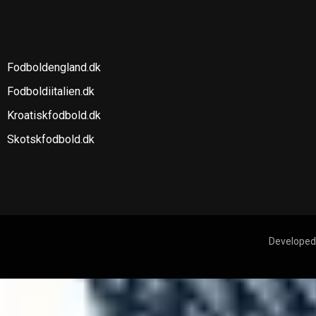
SE OGSÅ
Fodboldengland.dk
Fodboldiitalien.dk
Kroatiskfodbold.dk
Skotskfodbold.dk
Developed