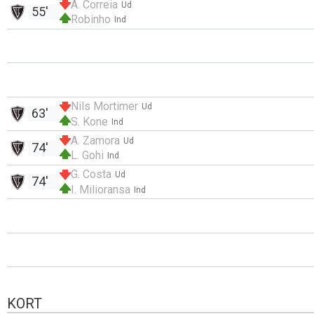
A. Correia
Ud
55'
Robinho
Ind
Nils Mortimer
Ud
63'
S. Kone
Ind
A. Zamora
Ud
74'
L. Gohi
Ind
G. Costa
Ud
74'
I. Milioransa
Ind
KORT