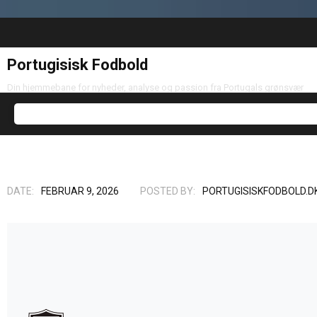
Portugisisk Fodbold
Din hjemmebane for nyheder, analyse og passion fra Portugals grønsvær
DATE:
FEBRUAR 9, 2026
POSTED BY:
PORTUGISISKFODBOLD.D