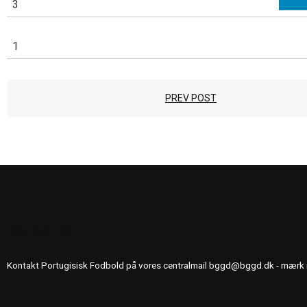
3
1
PREV POST
KONTAKT OS
Kontakt Portugisisk Fodbold på vores centralmail
bggd@bggd.dk
- mærk 