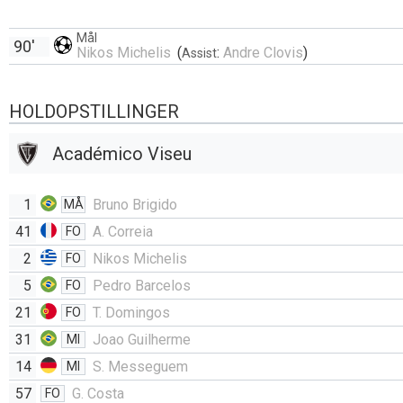
Mål
90'
Nikos Michelis
(
:
Andre Clovis
)
Assist
HOLDOPSTILLINGER
Académico Viseu
1
Bruno Brigido
MÅ
41
A. Correia
FO
2
Nikos Michelis
FO
5
Pedro Barcelos
FO
21
T. Domingos
FO
31
Joao Guilherme
MI
14
S. Messeguem
MI
57
G. Costa
FO