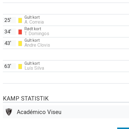
Gult kort
25'
A. Correia
Rødt kort
34'
T. Domingos
Gult kort
43'
Andre Clovis
Gult kort
63'
Luís Silva
KAMP STATISTIK
Académico Viseu