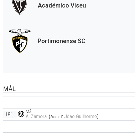
Académico Viseu
Portimonense SC
MÅL
Mål
18'
A. Zamora
(
:
Joao Guilherme
)
Assist