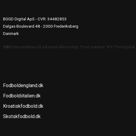
UDGIVERINFO
BGGD Digital ApS - CVR: 34482853
Dalgas Boulevard 48 - 2000 Frederiksberg
Danmark
OBS:
Henvendelse på adressen ikke muligt. Post mærkes "Att: Portugisisk
SE OGSÅ
Fodboldengland.dk
Fodboldiitalien.dk
Kroatiskfodbold.dk
Skotskfodbold.dk