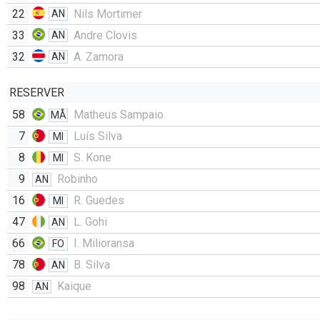
22
Nils Mortimer
AN
33
Andre Clovis
AN
32
A. Zamora
AN
RESERVER
58
Matheus Sampaio
MÅ
7
Luís Silva
MI
8
S. Kone
MI
9
Robinho
AN
16
R. Guedes
MI
47
L. Gohi
AN
66
I. Milioransa
FO
78
B. Silva
AN
98
Kaique
AN