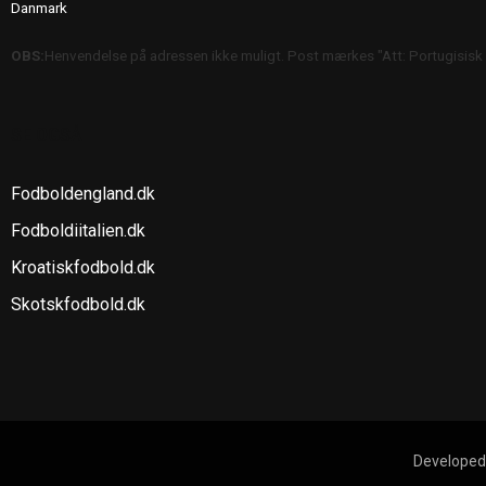
Danmark
OBS:
Henvendelse på adressen ikke muligt. Post mærkes "Att: Portugisisk
SE OGSÅ
Fodboldengland.dk
Fodboldiitalien.dk
Kroatiskfodbold.dk
Skotskfodbold.dk
Developed