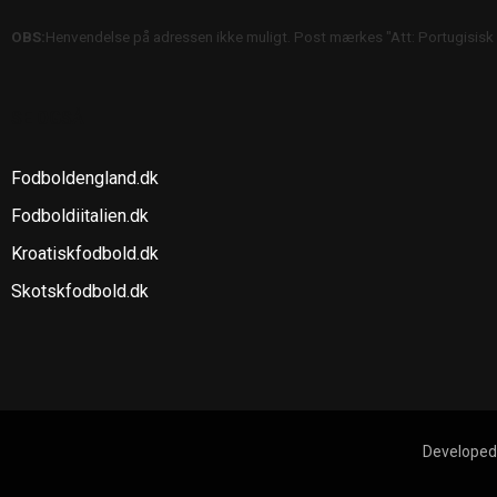
OBS:
Henvendelse på adressen ikke muligt. Post mærkes "Att: Portugisisk
SE OGSÅ
Fodboldengland.dk
Fodboldiitalien.dk
Kroatiskfodbold.dk
Skotskfodbold.dk
Developed