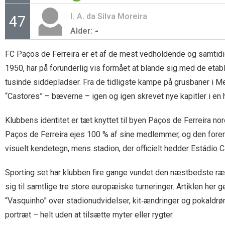
I.
A. da Silva Moreira
47
-
Alder:
FC Paços de Ferreira er et af de mest vedholdende og samtidig
1950, har på forunderlig vis formået at blande sig med de e
tusinde siddepladser. Fra de tidligste kampe på grusbaner i Me
“Castores” – bæverne – igen og igen skrevet nye kapitler i en h
Klubbens identitet er tæt knyttet til byen Paços de Ferreira nord
Paços de Ferreira ejes 100 % af sine medlemmer, og den foreni
visuelt kendetegn, mens stadion, der officielt hedder Estádio 
Sporting set har klubben fire gange vundet den næstbedste række,
sig til samtlige tre store europæiske turneringer. Artiklen her
“Vasquinho” over stadionudvidelser, kit‐ændringer og pokaldrøm
portræt – helt uden at tilsætte myter eller rygter.