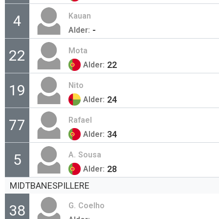
Kauan
4
-
Alder:
Mota
22
22
Alder:
Nito
19
24
Alder:
Rafael
77
34
Alder:
A.
Sousa
5
28
Alder:
MIDTBANESPILLERE
G.
Coelho
38