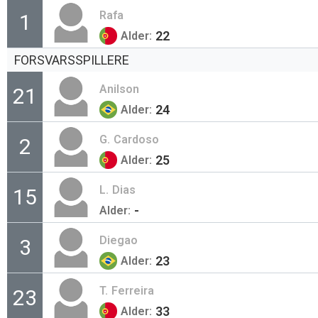
Rafa
1
22
Alder:
FORSVARSSPILLERE
Anilson
21
24
Alder:
G.
Cardoso
2
25
Alder:
L.
Dias
15
-
Alder:
Diegao
3
23
Alder:
T.
Ferreira
23
33
Alder: