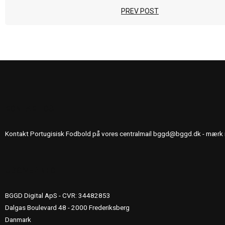
PREV POST
KONTAKT OS
Kontakt Portugisisk Fodbold på vores centralmail
bggd@bggd.dk
- mærk 
UDGIVERINFO
BGGD Digital ApS - CVR: 34482853
Dalgas Boulevard 48 - 2000 Frederiksberg
Danmark