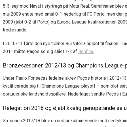
5-3-sejr mod Naval i styrtregn på Mata Real. Semifinalen blev a
maj 2009 endte med smal 0-1-nederlag til FC Porto, men den gu
2009 (tabt 0-2 til Porto) og Europa League-kvalifikationen 200
tredje runde.
I 2010/11 førte den nye træner Rui Vitória holdet til finalen i T
2011 måtte Paços se sig slået 1-2 af
Benfica.
Bronzesæsonen 2012/13 og Champions League-p
Under Paulo Fonsecas ledelse skrev Paços historie i 2012/13 v
kvalificerede sig til Champions League-playoff – som blot sjet
portugisiske landsholdsspillere. Nederlaget sendte Paços i E
Relegation 2018 og øjeblikkelig genopstandelse un
Sæsonen 2017/18 blev en nedtur kulminerende med nedrykning p