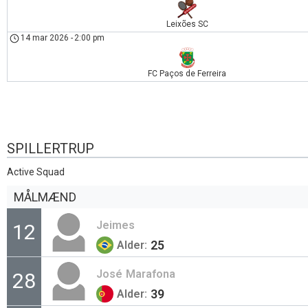
Leixões SC
14 mar 2026
-
2:00 pm
FC Paços de Ferreira
SPILLERTRUP
Active Squad
MÅLMÆND
Jeimes
12
25
Alder:
José
Marafona
28
39
Alder: