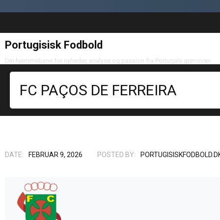
Portugisisk Fodbold
Din hjemmebane for nyheder, analyse og passion fra Portugals grønsvær
FC PAÇOS DE FERREIRA
DATE:
FEBRUAR 9, 2026
POSTED BY:
PORTUGISISKFODBOLD.D