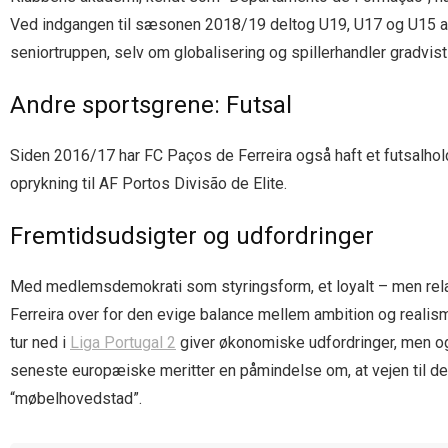
Ved indgangen til sæsonen 2018/19 deltog U19, U17 og U15 alle i
seniortruppen, selv om globalisering og spillerhandler gradv
Andre sportsgrene: Futsal
Siden 2016/17 har FC Paços de Ferreira også haft et futsalhold
oprykning til AF Portos Divisão de Elite.
Fremtidsudsigter og udfordringer
Med medlemsdemokrati som styringsform, et loyalt – men relati
Ferreira over for den evige balance mellem ambition og realism
tur ned i
Liga Portugal 2
giver økonomiske udfordringer, men ogs
seneste europæiske meritter en påmindelse om, at vejen til de i
“møbelhovedstad”.