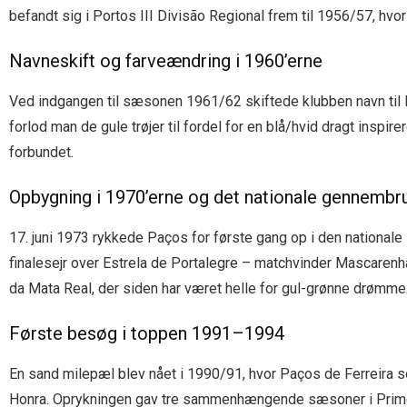
befandt sig i Portos III Divisão Regional frem til 1956/57, hvo
Navneskift og farveændring i 1960’erne
Ved indgangen til sæsonen 1961/62 skiftede klubben navn til
forlod man de gule trøjer til fordel for en blå/hvid dragt inspir
forbundet.
Opbygning i 1970’erne og det nationale gennembr
17. juni 1973 rykkede Paços for første gang op i den nationale I
finalesejr over Estrela de Portalegre – matchvinder Mascarenha
da Mata Real, der siden har været helle for gul-grønne drømme
Første besøg i toppen 1991–1994
En sand milepæl blev nået i 1990/91, hvor Paços de Ferreira
Honra. Oprykningen gav tre sammenhængende sæsoner i Primeir