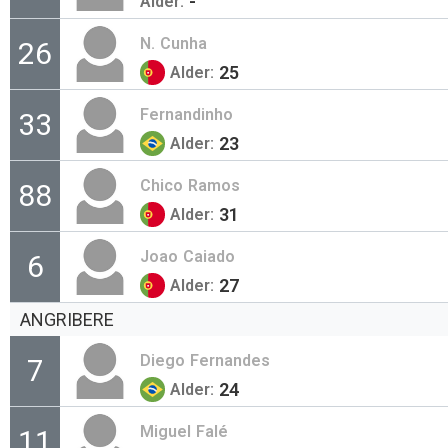
-
Alder:
N.
Cunha
26
25
Alder:
Fernandinho
33
23
Alder:
Chico
Ramos
88
31
Alder:
Joao
Caiado
6
27
Alder:
ANGRIBERE
Diego
Fernandes
7
24
Alder:
Miguel
Falé
11