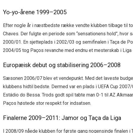
Yo-yo-årene 1999–2005
Efter nogle år i næstbedste række vendte klubben tilbage til 
Chaves. Der fulgte en periode som “sensationens hold”, hvor sam
2000/01. En sjetteplads i 2002/03 og semifinalen i Taça de Po
2004/05 tog Paços revanche med endnu et mesterskab i Liga de
Europæisk debut og stabilisering 2006–2008
Sæsonen 2006/07 blev et vendepunkt. Med det laveste budge
klubbens hidtil bedste. Dermed var en plads i UEFA Cup 2007
Estádio do Bessa. Trods godt spil tabte man 0-1 til AZ Alkmaa
Paços høstede stor respekt for indsatsen.
Finalerne 2009–2011: Jamor og Taça da Liga
I 2008/09 nåede klubben for første gang nogensinde finalen i 