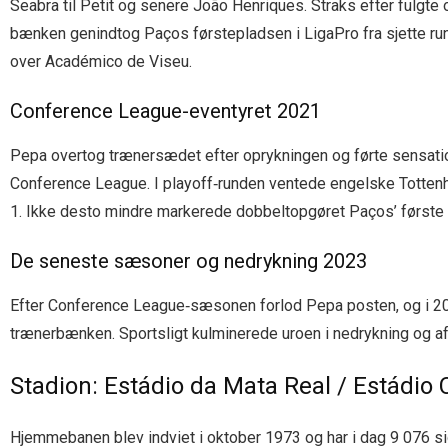
Seabra til Petit og senere João Henriques. Straks efter fulgte 
bænken genindtog Paços førstepladsen i LigaPro fra sjette run
over Académico de Viseu.
Conference League-eventyret 2021
Pepa overtog trænersædet efter oprykningen og førte sensation
Conference League. I playoff‐runden ventede engelske Tottenha
1. Ikke desto mindre markerede dobbeltopgøret Paços’ første 
De seneste sæsoner og nedrykning 2023
Efter Conference League‐sæsonen forlod Pepa posten, og i 2
trænerbænken. Sportsligt kulminerede uroen i nedrykning og a
Stadion: Estádio da Mata Real / Estádio 
Hjemmebanen blev indviet i oktober 1973 og har i dag 9 076 s