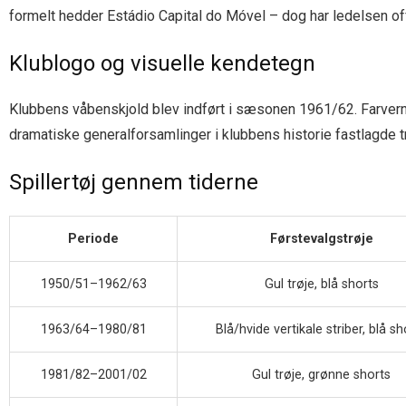
formelt hedder Estádio Capital do Móvel – dog har ledelsen off
Klublogo og visuelle kendetegn
Klubbens våbenskjold blev indført i sæsonen 1961/62. Farvern
dramatiske generalforsamlinger i klubbens historie fastlagde t
Spillertøj gennem tiderne
Periode
Førstevalgstrøje
1950/51–1962/63
Gul trøje, blå shorts
1963/64–1980/81
Blå/hvide vertikale striber, blå sh
1981/82–2001/02
Gul trøje, grønne shorts