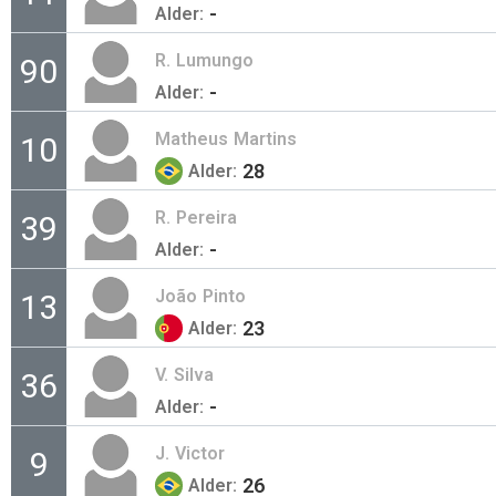
-
Alder:
R.
Lumungo
90
-
Alder:
Matheus
Martins
10
28
Alder:
R.
Pereira
39
-
Alder:
João
Pinto
13
23
Alder:
V.
Silva
36
-
Alder:
J.
Victor
9
26
Alder: