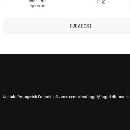
1:2
Hjemme
PREV POST
KONTAKT OS
Kontakt Portugisisk Fodbold på vores centralmail
bggd@bggd.dk
- mærk 
UDGIVERINFO