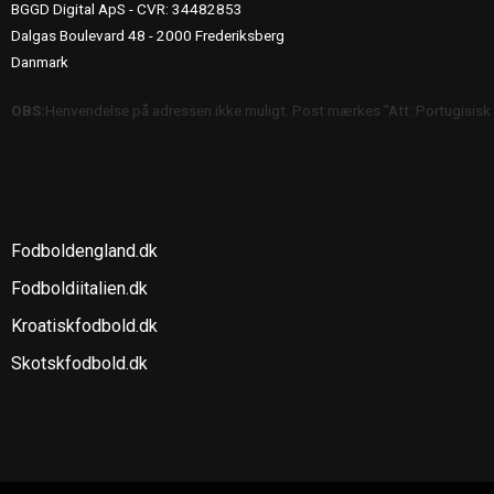
BGGD Digital ApS - CVR: 34482853
Dalgas Boulevard 48 - 2000 Frederiksberg
Danmark
OBS:
Henvendelse på adressen ikke muligt. Post mærkes "Att: Portugisisk
SE OGSÅ
Fodboldengland.dk
Fodboldiitalien.dk
Kroatiskfodbold.dk
Skotskfodbold.dk