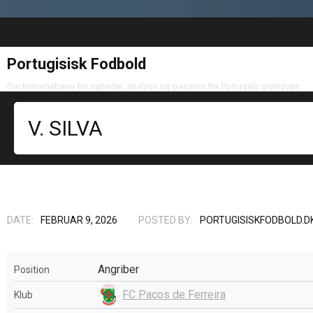
Portugisisk Fodbold
Din hjemmebane for nyheder, analyse og passion fra Portugals grønsvær
V. SILVA
DATE:
FEBRUAR 9, 2026
POSTED BY:
PORTUGISISKFODBOLD.D
Angriber
Position
FC Paços de Ferreira
Klub