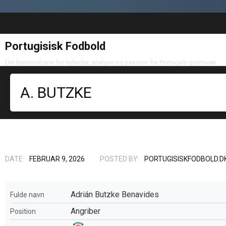
Portugisisk Fodbold
Din hjemmebane for nyheder, analyse og passion fra Portugals grønsvær
A. BUTZKE
DATE:
FEBRUAR 9, 2026
POSTED BY:
PORTUGISISKFODBOLD.D
Adrián Butzke Benavides
Fulde navn
Angriber
Position