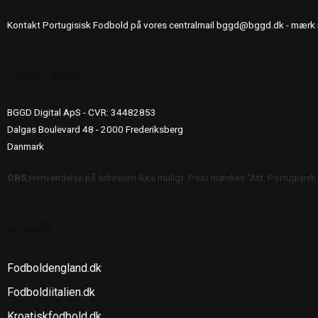
Kontakt Portugisisk Fodbold på vores centralmail
bggd@bggd.dk
- mærk 
UDGIVERINFO
BGGD Digital ApS - CVR: 34482853
Dalgas Boulevard 48 - 2000 Frederiksberg
Danmark
OBS:
Henvendelse på adressen ikke muligt. Post mærkes "Att: Portugisisk
SE OGSÅ
Fodboldengland.dk
Fodboldiitalien.dk
Kroatiskfodbold.dk