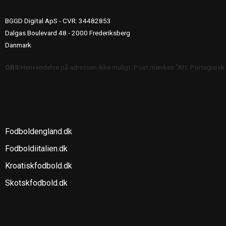
BGGD Digital ApS - CVR: 34482853
Dalgas Boulevard 48 - 2000 Frederiksberg
Danmark
OBS:
Henvendelse på adressen ikke muligt. Post mærkes "Att: Portugisisk
SE OGSÅ
Fodboldengland.dk
Fodboldiitalien.dk
Kroatiskfodbold.dk
Skotskfodbold.dk