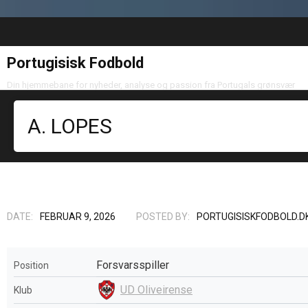
Portugisisk Fodbold
Din hjemmebane for nyheder, analyse og passion fra Portugals grønsvær
A. LOPES
DATE:
FEBRUAR 9, 2026
POSTED BY:
PORTUGISISKFODBOLD.D
Forsvarsspiller
Position
UD Oliveirense
Klub