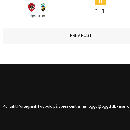
U
1:1
Hjemme
PREV POST
KONTAKT OS
Kontakt Portugisisk Fodbold på vores centralmail
bggd@bggd.dk
- mærk 
UDGIVERINFO