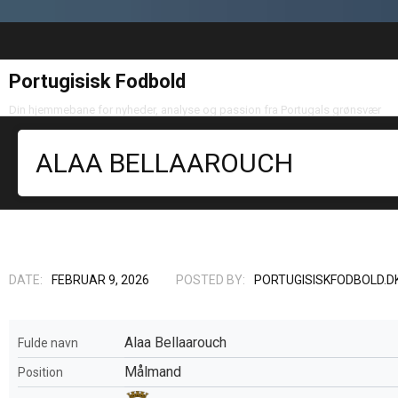
Portugisisk Fodbold
Din hjemmebane for nyheder, analyse og passion fra Portugals grønsvær
ALAA BELLAAROUCH
DATE:
FEBRUAR 9, 2026
POSTED BY:
PORTUGISISKFODBOLD.D
Alaa Bellaarouch
Fulde navn
Målmand
Position