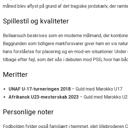
måned blev aflyst på grund af det tragiske jordskælv, der ramt
Spillestil og kvaliteter
Bellaarouch beskrives som en moderne målmand, der kombinerer 
Baggrunden som tidligere markforsvarer giver ham en vis natu
hans forståelse for placering og en-mod-en-situationer. Under
tilbage efter fejl, som det sås i debuten mod PSG, hvor han bå
Meritter
UNAF U-17-turneringen 2018
– Guld med Marokko U17
Afrikansk U23-mesterskab 2023
– Guld med Marokko U2
Personlige noter
Fodbolden fylder også familiært i hjemmet, idet lillebrodere