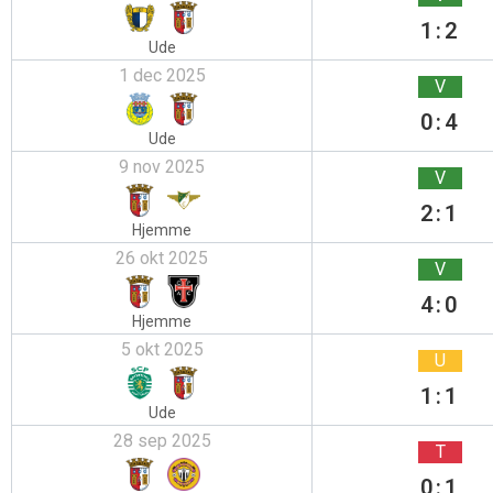
1:2
Ude
1 dec 2025
V
0:4
Ude
9 nov 2025
V
2:1
Hjemme
26 okt 2025
V
4:0
Hjemme
5 okt 2025
U
1:1
Ude
28 sep 2025
T
0:1