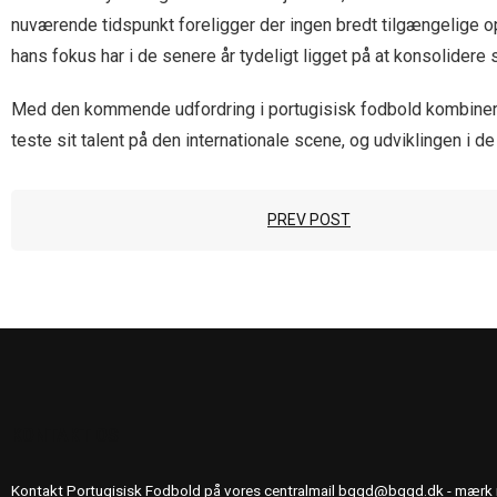
nuværende tidspunkt foreligger der ingen bredt tilgængelige op
hans fokus har i de senere år tydeligt ligget på at konsolide
Med den kommende udfordring i portugisisk fodbold kombineret 
teste sit talent på den internationale scene, og udviklingen i
PREV POST
KONTAKT OS
Kontakt Portugisisk Fodbold på vores centralmail
bggd@bggd.dk
- mærk 