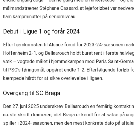
målmandstræner Stéphane Cassard, at lejeforløbet var nødvendi
ham kampminutter på seniorniveau.
Debut i Ligue 1 og forår 2024
Efter hjemkomsten til Alsace forud for 2023-24-sæsonen marke
Hoffenheim 2-1, og Bellaarouch holdt buret rent i første halvleg
væk – vogtede målet i hjemmekampen mod Paris Saint-Germain. 
til PSG’s føringsmål; opgøret endte 1-2. Efterfølgende forløb 
kæmpede hårdt for at sikre overlevelse i ligaen.
Overgang til SC Braga
Den 27. juni 2025 underskrev Bellaarouch en femårig kontrakt m
næste skridt i karrieren, idet Braga er kendt for at satse på 
spiller i 2024-sæsonen, men den mest konkrete dato på aftalen 