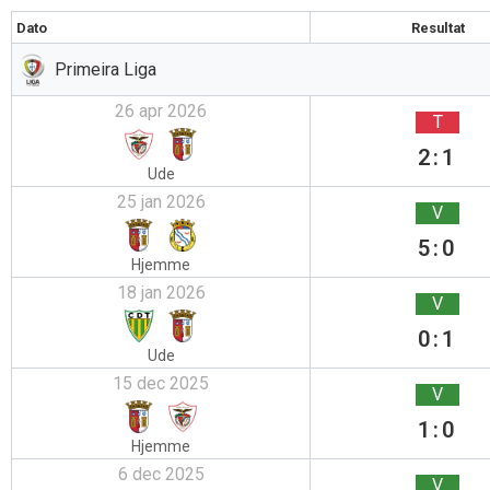
Dato
Resultat
Primeira Liga
26 apr 2026
T
2:1
Ude
25 jan 2026
V
5:0
Hjemme
18 jan 2026
V
0:1
Ude
15 dec 2025
V
1:0
Hjemme
6 dec 2025
V