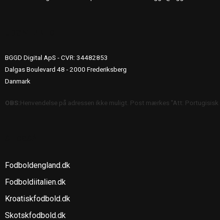
UDGIVERINFO
BGGD Digital ApS - CVR: 34482853
Dalgas Boulevard 48 - 2000 Frederiksberg
Danmark
OBS:
Henvendelse på adressen ikke muligt. Post mærkes "Att: Portugisisk
SE OGSÅ
Fodboldengland.dk
Fodboldiitalien.dk
Kroatiskfodbold.dk
Skotskfodbold.dk