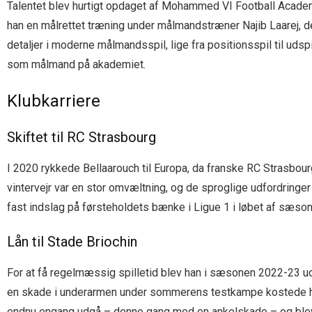
Talentet blev hurtigt opdaget af Mohammed VI Football Academ
han en målrettet træning under målmandstræner Najib Laarej, d
detaljer i moderne målmandsspil, lige fra positionsspil til uds
som målmand på akademiet.
Klubkarriere
Skiftet til RC Strasbourg
I 2020 rykkede Bellaarouch til Europa, da franske RC Strasbour
vintervejr var en stor omvæltning, og de sproglige udfordringer 
fast indslag på førsteholdets bænke i Ligue 1 i løbet af sæson
Lån til Stade Briochin
For at få regelmæssig spilletid blev han i sæsonen 2022-23 udle
en skade i underarmen under sommerens testkampe kostede ham
endnu engang udgå – denne gang med en ankelskade – og blev 