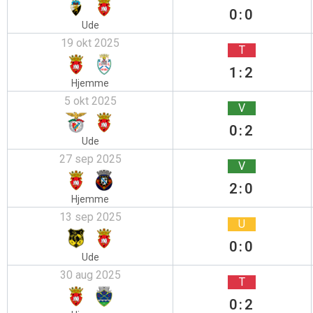
0:0
Ude
19 okt 2025
T
1:2
Hjemme
5 okt 2025
V
0:2
Ude
27 sep 2025
V
2:0
Hjemme
13 sep 2025
U
0:0
Ude
30 aug 2025
T
0:2