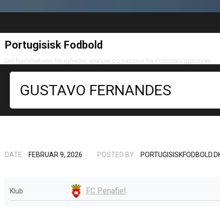
Portugisisk Fodbold
Din hjemmebane for nyheder, analyse og passion fra Portugals grønsvær
GUSTAVO FERNANDES
DATE:
FEBRUAR 9, 2026
POSTED BY:
PORTUGISISKFODBOLD.D
FC Penafiel
Klub