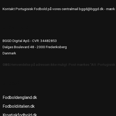
Kontakt Portugisisk Fodbold på vores centralmail
bggd@bggd.dk
- mærk 
UDGIVERINFO
BGGD Digital ApS - CVR: 34482853
Dalgas Boulevard 48 - 2000 Frederiksberg
Danmark
OBS:
Henvendelse på adressen ikke muligt. Post mærkes "Att: Portugisisk
SE OGSÅ
Fodboldengland.dk
Fodboldiitalien.dk
Kroatiskfodbold.dk