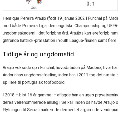
0:1
Ude
Henrique Pereira Araújo (født 19. januar 2002 i Funchal på Madei
med både Primeira Liga, den engelske Championship og UEFA-tu
ungdomsakademi i det forløbne årti. Araújos karriereforløb rum
glitrende hattrick-præstation i Youth League-finalen samt flere l
Tidlige år og ungdomstid
Araújo voksede op i Funchal, hovedstaden på Madeira, hvor han al
Andorinhas ungdomsafdeling, inden han i 2011 tog det næste sk
spillere til portugisisk topfodbold.
I 2018 – blot 16 år gammel – aflagde han en uges prøvetræning
deres velrenommerede anlæg i Seixal. Inden da havde Araújo og
Flytningen til Seixal markerede dermed et afgørende vendepunk