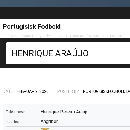
Portugisisk Fodbold
Din hjemmebane for nyheder, analyse og passion fra Portugals grønsvær
HENRIQUE ARAÚJO
DATE:
FEBRUAR 9, 2026
POSTED BY:
PORTUGISISKFODBOLD.D
Henrique Pereira Araújo
Fulde navn
Angriber
Position