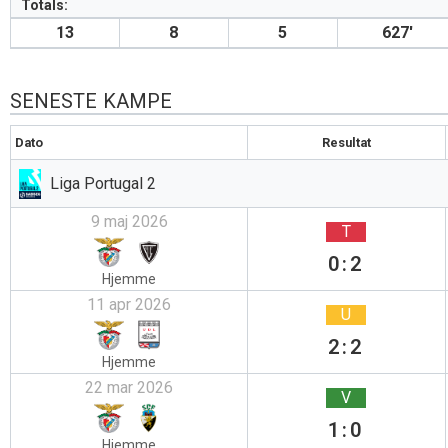
Totals:
13
8
5
627′
SENESTE KAMPE
Dato
Resultat
Liga Portugal 2
9 maj 2026
T
0:2
Hjemme
11 apr 2026
U
2:2
Hjemme
22 mar 2026
V
1:0
Hjemme