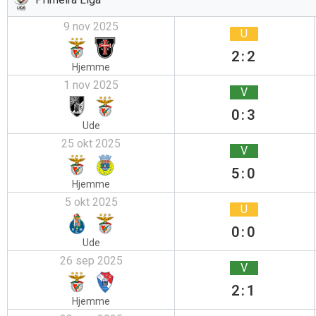
9 nov 2025
U
2:2
Hjemme
1 nov 2025
V
0:3
Ude
25 okt 2025
V
5:0
Hjemme
5 okt 2025
U
0:0
Ude
26 sep 2025
V
2:1
Hjemme