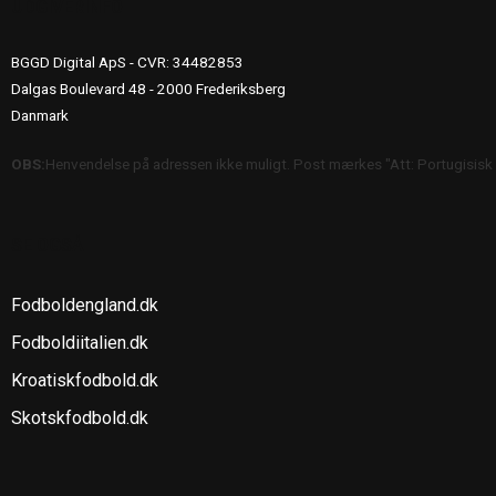
UDGIVERINFO
BGGD Digital ApS - CVR: 34482853
Dalgas Boulevard 48 - 2000 Frederiksberg
Danmark
OBS:
Henvendelse på adressen ikke muligt. Post mærkes "Att: Portugisisk
SE OGSÅ
Fodboldengland.dk
Fodboldiitalien.dk
Kroatiskfodbold.dk
Skotskfodbold.dk