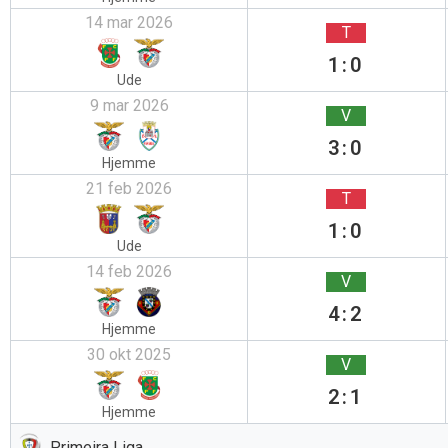
14 mar 2026
T
1:0
Ude
9 mar 2026
V
3:0
Hjemme
21 feb 2026
T
1:0
Ude
14 feb 2026
V
4:2
Hjemme
30 okt 2025
V
2:1
Hjemme
Primeira Liga