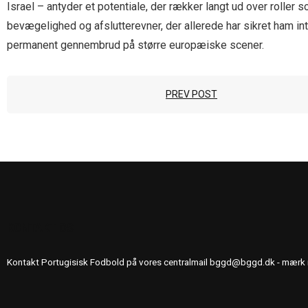
Israel – antyder et potentiale, der rækker langt ud over roller
bevægelighed og afslutter­evner, der allerede har sikret ham in
permanent gennembrud på større europæiske scener.
PREV POST
KONTAKT OS
Kontakt Portugisisk Fodbold på vores centralmail
bggd@bggd.dk
- mærk 