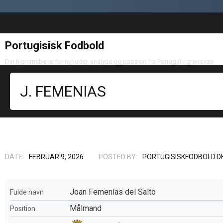
Portugisisk Fodbold
Din hjemmebane for nyheder, analyse og passion fra Portugals grønsvær
J. FEMENIAS
DATE:
FEBRUAR 9, 2026
POSTED BY:
PORTUGISISKFODBOLD.D
Joan Femenías del Salto
Fulde navn
Målmand
Position