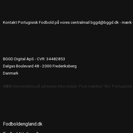
KONTAKT OS
Kontakt Portugisisk Fodbold på vores centralmail
bggd@bggd.dk
- mærk 
UDGIVERINFO
BGGD Digital ApS - CVR: 34482853
Dalgas Boulevard 48 - 2000 Frederiksberg
Danmark
OBS:
Henvendelse på adressen ikke muligt. Post mærkes "Att: Portugisisk
SE OGSÅ
Fodboldengland.dk