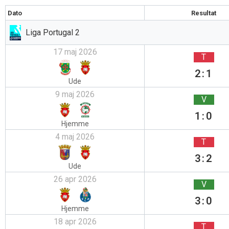
Dato
Resultat
Liga Portugal 2
17 maj 2026
T
2:1
Ude
9 maj 2026
V
1:0
Hjemme
4 maj 2026
T
3:2
Ude
26 apr 2026
V
3:0
Hjemme
18 apr 2026
T