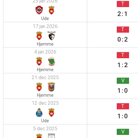
25 jan 2026
T
2:1
Ude
17 jan 2026
T
0:2
Hjemme
4 jan 2026
T
1:2
Hjemme
21 dec 2025
V
1:0
Hjemme
12 dec 2025
T
1:0
Ude
5 dec 2025
V