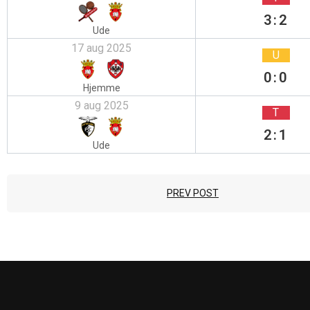
3:2
Ude
17 aug 2025
U
0:0
Hjemme
9 aug 2025
T
2:1
Ude
PREV POST