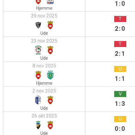
1:0
Hjemme
29 nov 2025
T
2:0
Ude
23 nov 2025
T
2:1
Ude
8 nov 2025
U
1:1
Hjemme
2 nov 2025
V
1:3
Ude
26 okt 2025
U
0:0
Ude