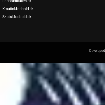
Fodboldiitalien.dk
Kroatiskfodbold.dk
Skotskfodbold.dk
Developed