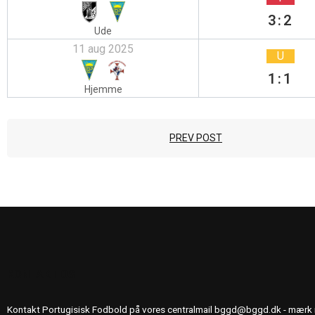
3:2
Ude
11 aug 2025
U
1:1
Hjemme
PREV POST
KONTAKT OS
Kontakt Portugisisk Fodbold på vores centralmail
bggd@bggd.dk
- mærk 