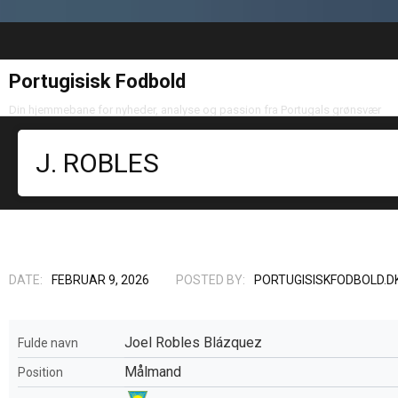
Portugisisk Fodbold
Din hjemmebane for nyheder, analyse og passion fra Portugals grønsvær
J. ROBLES
DATE:
FEBRUAR 9, 2026
POSTED BY:
PORTUGISISKFODBOLD.D
Joel Robles Blázquez
Fulde navn
Målmand
Position