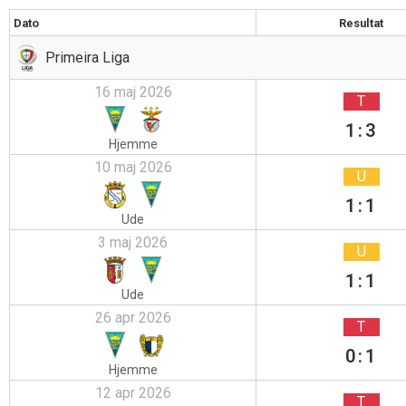
Dato
Resultat
Primeira Liga
16 maj 2026
T
1:3
Hjemme
10 maj 2026
U
1:1
Ude
3 maj 2026
U
1:1
Ude
26 apr 2026
T
0:1
Hjemme
12 apr 2026
T