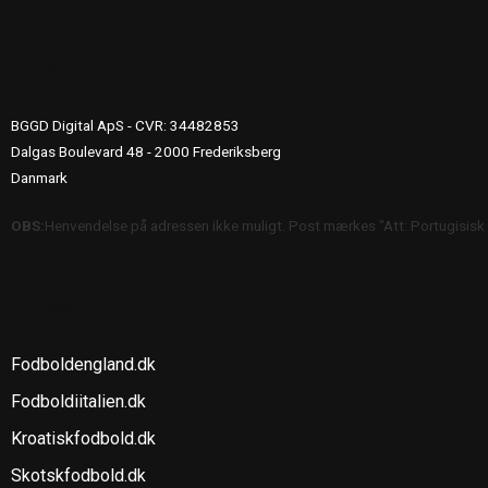
UDGIVERINFO
BGGD Digital ApS - CVR: 34482853
Dalgas Boulevard 48 - 2000 Frederiksberg
Danmark
OBS:
Henvendelse på adressen ikke muligt. Post mærkes "Att: Portugisisk
SE OGSÅ
Fodboldengland.dk
Fodboldiitalien.dk
Kroatiskfodbold.dk
Skotskfodbold.dk