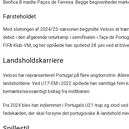
Benfica B mødte Paços de Ferreira. Begge begivenheder markere
Førsteholdet
Mod slutningen af 2024/25-sæsonen begyndte Veloso at træne r
debut i den afgørende returkamp i semifinalen i Taça de Portuga
FIFA Klub-VM, og her opnåede han spilletid 28. juni ved at bliv
Landsholdskarriere
Veloso har repræsenteret Portugal på flere ungdomstrin. Aller
landsholdene. Ved U17-EM i 2022 spillede han samtlige fem kam
bemærkelsesværdigt bidrag fra midtbanen.
Fra 2024 blev han indlemmet i Portugals U21-trup og stod ved 
fødekæden, der skal forsyne det portugisiske A-landshold med 
Spillestil