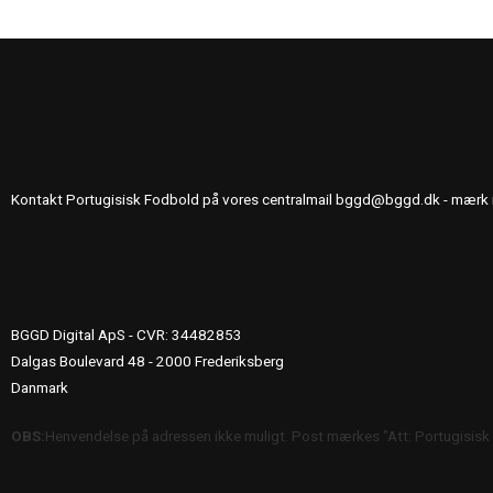
KONTAKT OS
Kontakt Portugisisk Fodbold på vores centralmail
bggd@bggd.dk
- mærk 
UDGIVERINFO
BGGD Digital ApS - CVR: 34482853
Dalgas Boulevard 48 - 2000 Frederiksberg
Danmark
OBS:
Henvendelse på adressen ikke muligt. Post mærkes "Att: Portugisisk