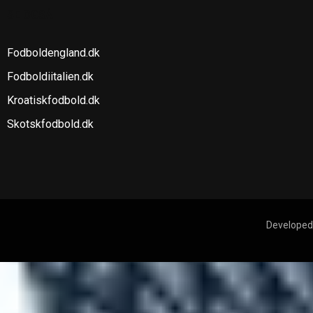
SE OGSÅ
Fodboldengland.dk
Fodboldiitalien.dk
Kroatiskfodbold.dk
Skotskfodbold.dk
Developed