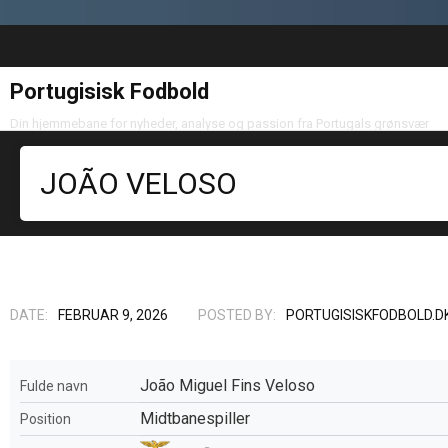
Portugisisk Fodbold
Din hjemmebane for nyheder, analyse og passion fra Portugals grønsvær
JOÃO VELOSO
DATE:
FEBRUAR 9, 2026
POSTED BY:
PORTUGISISKFODBOLD.D
João Miguel Fins Veloso
Fulde navn
Midtbanespiller
Position