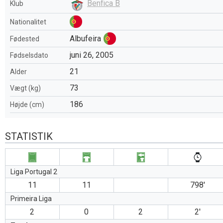
Benfica B
Klub
Nationalitet
Albufeira
Fødested
juni 26, 2005
Fødselsdato
21
Alder
73
Vægt (kg)
186
Højde (cm)
STATISTIK
Liga Portugal 2
11
11
798′
Primeira Liga
2
0
2
2′