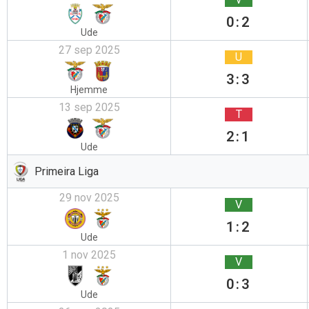
0:2
Ude
27 sep 2025
U
3:3
Hjemme
13 sep 2025
T
2:1
Ude
Primeira Liga
29 nov 2025
V
1:2
Ude
1 nov 2025
V
0:3
Ude