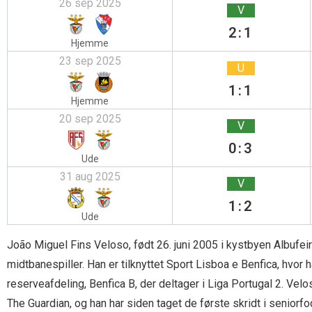
26 sep 2025
V
2:1
Hjemme
23 sep 2025
U
1:1
Hjemme
20 sep 2025
V
0:3
Ude
31 aug 2025
V
1:2
Ude
João Miguel Fins Veloso, født 26. juni 2005 i kystbyen Albufeir
midtbanespiller. Han er tilknyttet Sport Lisboa e Benfica, hv
reserveafdeling, Benfica B, der deltager i Liga Portugal 2. Velo
The Guardian, og han har siden taget de første skridt i senio