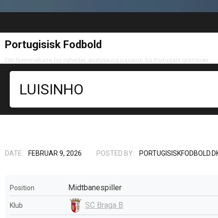
Portugisisk Fodbold
Din hjemmebane for nyheder, analyse og passion fra Portugals grønsvær
LUISINHO
DATE:
FEBRUAR 9, 2026
POSTED BY:
PORTUGISISKFODBOLD.D
Midtbanespiller
Position
SC Braga B
Klub