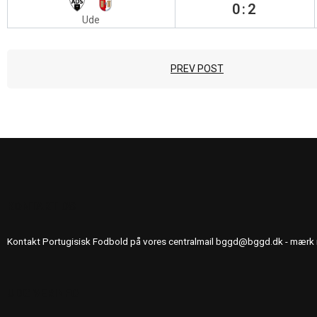
0:2
Ude
PREV POST
KONTAKT OS
Kontakt Portugisisk Fodbold på vores centralmail
bggd@bggd.dk
- mærk 
UDGIVERINFO