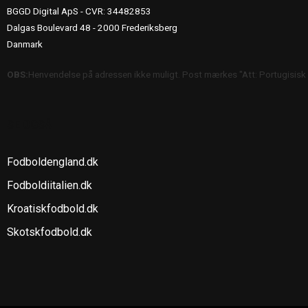
BGGD Digital ApS - CVR: 34482853
Dalgas Boulevard 48 - 2000 Frederiksberg
Danmark
OBS:
Henvendelse på adressen ikke muligt. Post mærkes "Att: Portugisisk
SE OGSÅ
Fodboldengland.dk
Fodboldiitalien.dk
Kroatiskfodbold.dk
Skotskfodbold.dk