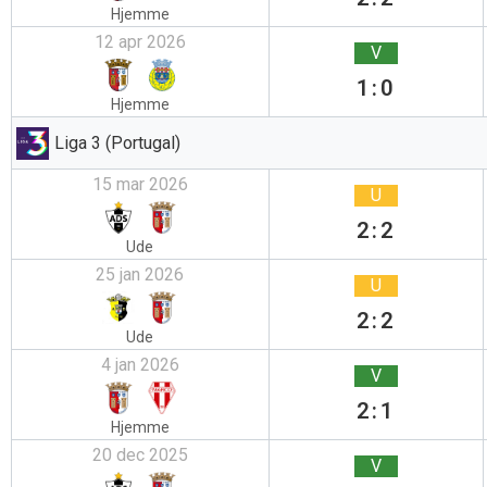
Hjemme
12 apr 2026
V
1:0
Hjemme
Liga 3 (Portugal)
15 mar 2026
U
2:2
Ude
25 jan 2026
U
2:2
Ude
4 jan 2026
V
2:1
Hjemme
20 dec 2025
V