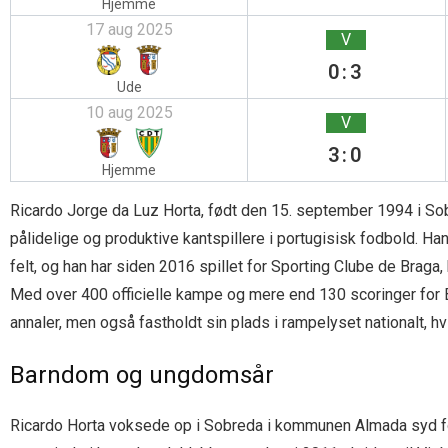
Hjemme
17 aug 2025
V
0:3
Ude
10 aug 2025
V
3:0
Hjemme
Ricardo Jorge da Luz Horta, født den 15. september 1994 i So
pålidelige og produktive kantspillere i portugisisk fodbold. Ha
felt, og han har siden 2016 spillet for Sporting Clube de Brag
Med over 400 officielle kampe og mere end 130 scoringer for Brag
annaler, men også fastholdt sin plads i rampelyset nationalt, h
Barndom og ungdomsår
Ricardo Horta voksede op i Sobreda i kommunen Almada syd for