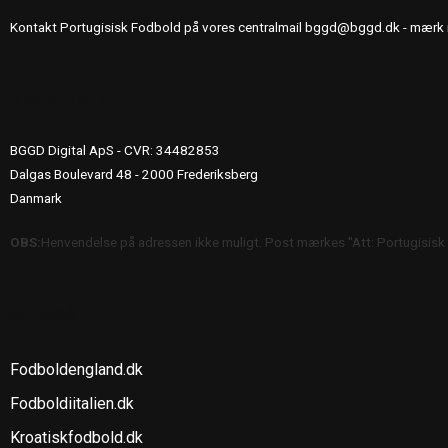
Kontakt Portugisisk Fodbold på vores centralmail
bggd@bggd.dk
- mærk 
UDGIVERINFO
BGGD Digital ApS - CVR: 34482853
Dalgas Boulevard 48 - 2000 Frederiksberg
Danmark
OBS:
Henvendelse på adressen ikke muligt. Post mærkes "Att: Portugisisk
SE OGSÅ
Fodboldengland.dk
Fodboldiitalien.dk
Kroatiskfodbold.dk