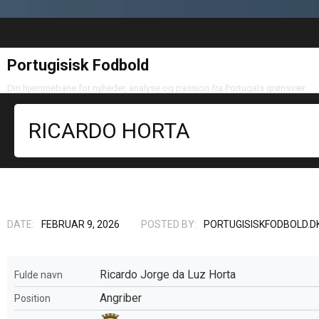
Portugisisk Fodbold
Din hjemmebane for nyheder, analyse og passion fra Portugals grønsvær
RICARDO HORTA
DATE:
FEBRUAR 9, 2026
POSTED BY:
PORTUGISISKFODBOLD.D
Ricardo Jorge da Luz Horta
Fulde navn
Angriber
Position