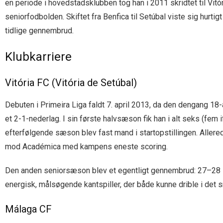
en periode i hovedstadsklubben tog han i 2011 skridtet til Vit
seniorfodbolden. Skiftet fra Benfica til Setúbal viste sig hurti
tidlige gennembrud.
Klubkarriere
Vitória FC (Vitória de Setúbal)
Debuten i Primeira Liga faldt 7. april 2013, da den dengang 1
et 2-1-nederlag. I sin første halvsæson fik han i alt seks (fem 
efterfølgende sæson blev fast mand i startopstillingen. Alle
mod Académica med kampens eneste scoring.
Den anden seniorsæson blev et egentligt gennembrud: 27–28 
energisk, målsøgende kantspiller, der både kunne drible i det s
Málaga CF