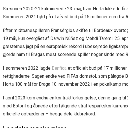
Sæsonen 2020-21 kulminerede 23. maj, hvor Horta lukkede fina
Sommeren 2021 bød på et afvist bud på 15 millioner euro fra Atl
Efter midtbanespilleren Fransérgios skifte til Bordeaux overtog
19 mål, kun overgået af Darwin Núñez og Mehdi Taremi. 25. a
gæsternes jagt på en europæisk rekord i ubesejrede ligakam
gjorde ham til Bragas mest scorende spiller nogensinde med 9
I sommeren 2022 lagde
Benfica
et officielt bud på 17 millione
rettighederne. Sagen endte ved FIFAs domstol, som pålagde Bra
Horta 100 mål for Braga 10. november 2022 i en pokalkamp m
I april 2023 kom endnu en kontraktforlængelse, denne gang til 2
mod Estoril og åbnede efterfølgende straffesparkskonkurrencen
officielle optrædener – begge dele klubrekord.