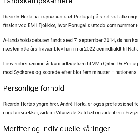
Landskampskarriere
Ricardo Horta har repræsenteret Portugal på stort set alle ung
finalen ved EM i Tjekkiet, hvor Portugal sluttede som nummer 
A-landsholdsdebuten fandt sted 7. september 2014, da han kort
næsten otte års fravær blev han i maj 2022 genindkaldt til Natio
I november samme år kom udtagelsen til VM i Qatar. Da Portu
mod Sydkorea og scorede efter blot fem minutter – nationens 5
Personlige forhold
Ricardo Hortas yngre bror, André Horta, er også professionel fo
ungdomsrækker, siden i Vitória de Setúbal og sidenhen i Braga
Meritter og individuelle kåringer