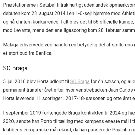
Præstationerne i Setúbal tiltrak hurtigt udenlandsk opmærksom
debuten kom 23. august 2014 i en 1-0-sejr hjemme mod Athleti
og hård intern konkurrence. I alt blev det til 56 officielle kamp
mod Levante, mens den ene ligascoring kom 28. februar samme 
Málaga erhvervede ved handlen en betydelig del af spillerens ø
et stort bud fra Benfica.
SC Braga
5. juli 2016 blev Horta udlejet til
SC Braga
for én sæson, og alle
permanent transfer året efter, hvor venstrebacken Juan Carlos g
Horta leverede 11 scoringer i 2017-18-sæsonen og otte året ef
I september 2019 forlængede Braga kontrakten til 2024 og hæve
2020, sendte han Porto til tælling med kampens eneste mål i 
klubbens europæiske målrekord, da han passerede Paulinho m