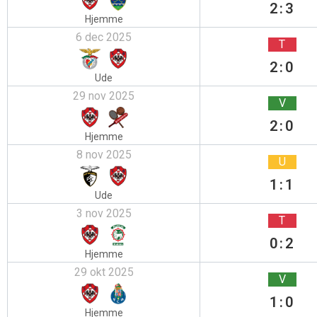
2:3
Hjemme
6 dec 2025
T
2:0
Ude
29 nov 2025
V
2:0
Hjemme
8 nov 2025
U
1:1
Ude
3 nov 2025
T
0:2
Hjemme
29 okt 2025
V
1:0
Hjemme