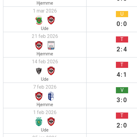
Hjemme
1 mar 2026
U
0:0
Ude
21 feb 2026
T
2:4
Hjemme
14 feb 2026
T
4:1
Ude
7 feb 2026
V
3:0
Hjemme
1 feb 2026
T
2:0
Ude