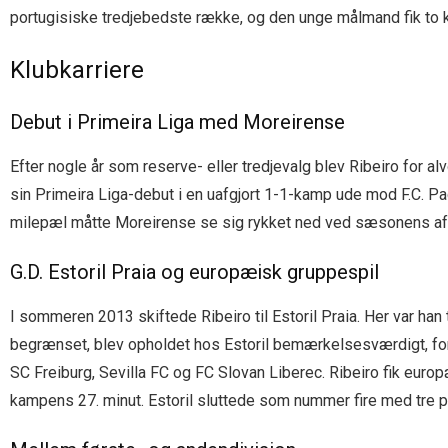
portugisiske tredjebedste række, og den unge målmand fik to 
Klubkarriere
Debut i Primeira Liga med Moreirense
Efter nogle år som reserve- eller tredjevalg blev Ribeiro for 
sin Primeira Liga-debut i en uafgjort 1-1-kamp ude mod F.C. P
milepæl måtte Moreirense se sig rykket ned ved sæsonens afs
G.D. Estoril Praia og europæisk gruppespil
I sommeren 2013 skiftede Ribeiro til Estoril Praia. Her var han
begrænset, blev opholdet hos Estoril bemærkelsesværdigt, ford
SC Freiburg, Sevilla FC og FC Slovan Liberec. Ribeiro fik eur
kampens 27. minut. Estoril sluttede som nummer fire med tre po