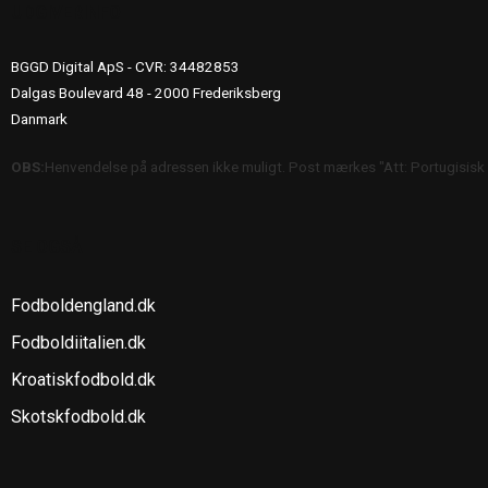
UDGIVERINFO
BGGD Digital ApS - CVR: 34482853
Dalgas Boulevard 48 - 2000 Frederiksberg
Danmark
OBS:
Henvendelse på adressen ikke muligt. Post mærkes "Att: Portugisisk
SE OGSÅ
Fodboldengland.dk
Fodboldiitalien.dk
Kroatiskfodbold.dk
Skotskfodbold.dk