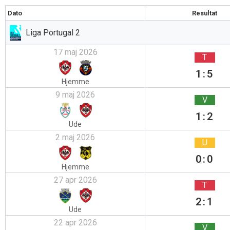
Dato
Resultat
Liga Portugal 2
17 maj 2026
T
1:5
Hjemme
9 maj 2026
V
1:2
Ude
2 maj 2026
U
0:0
Hjemme
27 apr 2026
T
2:1
Ude
22 apr 2026
V