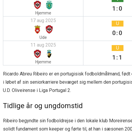
1:0
Hjemme
17 aug 2025
U
0:0
Ude
11 aug 2025
U
1:1
Hjemme
Ricardo Abreu Ribeiro er en portugisisk fodboldmålmand, født d
i løbet af sin seniorkarriere bevæget sig mellem den portugisi
U.D. Oliveirense i Liga Portugal 2.
Tidlige år og ungdomstid
Ribeiro begyndte sin fodboldrejse i den lokale klub Moreirens
solidt fundament som keeper og førte til, at han i sæsonen 20