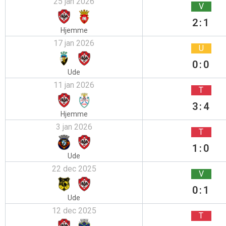
25 jan 2026
V
2:1
Hjemme
17 jan 2026
U
0:0
Ude
11 jan 2026
T
3:4
Hjemme
3 jan 2026
T
1:0
Ude
22 dec 2025
V
0:1
Ude
12 dec 2025
T