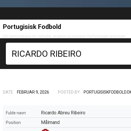
Portugisisk Fodbold
Din hjemmebane for nyheder, analyse og passion fra Portugals grønsvær
RICARDO RIBEIRO
DATE:
FEBRUAR 9, 2026
POSTED BY:
PORTUGISISKFODBOLD.D
Ricardo Abreu Ribeiro
Fulde navn
Målmand
Position