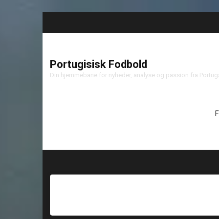
Portugisisk Fodbold
Din hjemmebane for nyheder, analyse og passion fra Portu
F