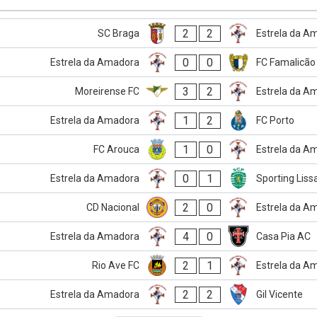
2
2
SC Braga
Estrela da A
0
0
Estrela da Amadora
FC Famalicão
3
2
Moreirense FC
Estrela da A
1
2
Estrela da Amadora
FC Porto
1
0
FC Arouca
Estrela da A
0
1
Estrela da Amadora
Sporting Lis
2
0
CD Nacional
Estrela da A
4
0
Estrela da Amadora
Casa Pia AC
2
1
Rio Ave FC
Estrela da A
2
2
Estrela da Amadora
Gil Vicente