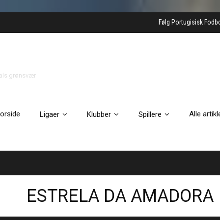
Følg Portugisisk Fodb
gals grønsvær
orside
Alle artikl
Ligaer
Klubber
Spillere
ESTRELA DA AMADORA