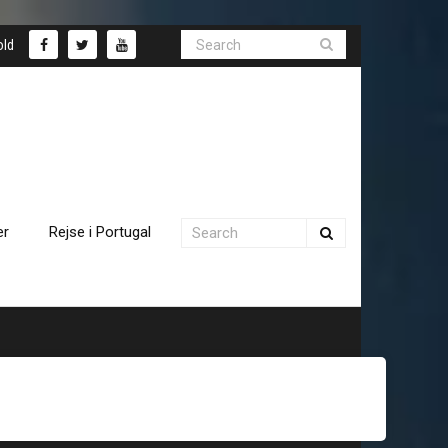
old
er
Rejse i Portugal