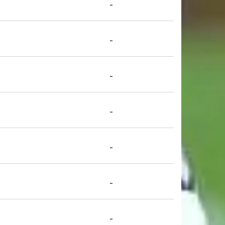
-
-
-
-
-
-
-