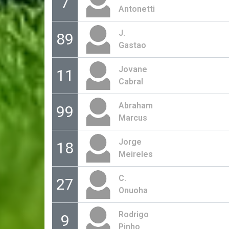
7
Antonetti
J.
89
Gastao
Jovane
11
Cabral
Abraham
99
Marcus
Jorge
18
Meireles
C.
27
Onuoha
Rodrigo
9
Pinho