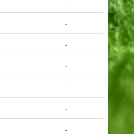
-
-
-
-
-
-
-