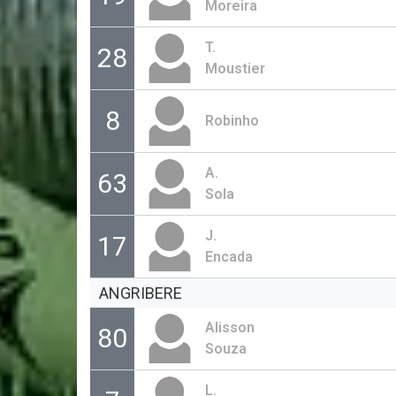
Moreira
T.
28
Moustier
8
Robinho
A.
63
Sola
J.
17
Encada
ANGRIBERE
Alisson
80
Souza
L.