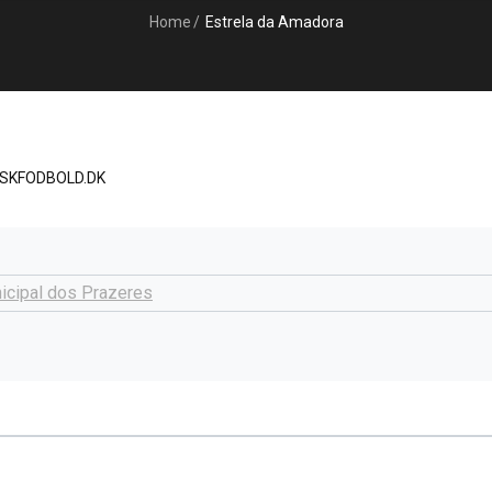
Home
/
Estrela da Amadora
ISKFODBOLD.DK
cipal dos Prazeres