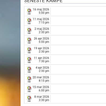
SENESTE KAMPE
16 maj 2026
5:00 pm
11 maj 2026
7:15 pm
2 maj 2026
2:30 pm
26 apr 2026
5:00 pm
19 apr 2026
2:30 pm
11 apr 2026
7:30 pm
4 apr 2026
2:30 pm
20 mar 2026
8:15 pm
15 mar 2026
6:00 pm
8 mar 2026
3:30 pm