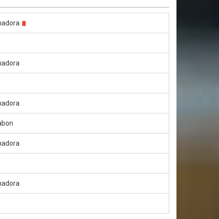
madora
madora
madora
sabon
madora
madora