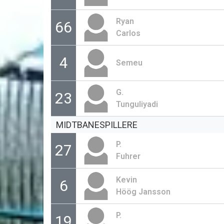
Ryan
66
Carlos
4
Semeu
G.
23
Tunguliyadi
MIDTBANESPILLERE
P.
27
Fuhrer
Kevin
6
Höög Jansson
P.
19