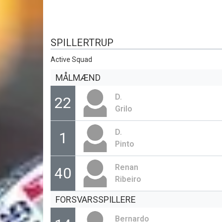
SPILLERTRUP
Active Squad
MÅLMÆND
D.
22
Grilo
D.
1
Pinto
Renan
40
Ribeiro
FORSVARSSPILLERE
Bernardo