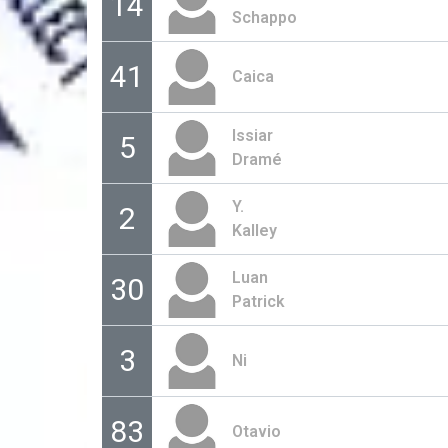
14
Schappo
41
Caica
Issiar
5
Dramé
Y.
2
Kalley
Luan
30
Patrick
3
Ni
83
Otavio