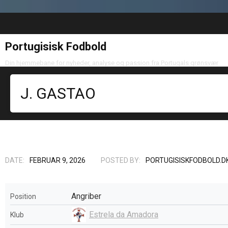
Portugisisk Fodbold
Din hjemmebane for nyheder, analyse og passion fra Portugals grønsvær
J. GASTAO
DATE:
FEBRUAR 9, 2026
POSTED BY:
PORTUGISISKFODBOLD.D
Angriber
Position
Estrela da Amadora
Klub