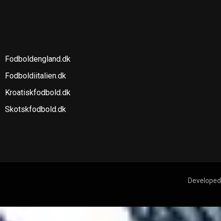
SE OGSÅ
Fodboldengland.dk
Fodboldiitalien.dk
Kroatiskfodbold.dk
Skotskfodbold.dk
Developed