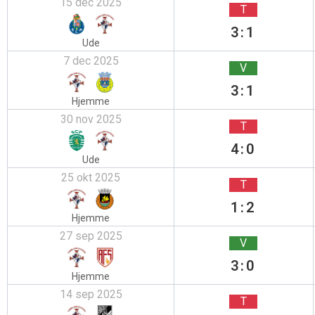
15 dec 2025
T
3:1
Ude
7 dec 2025
V
3:1
Hjemme
30 nov 2025
T
4:0
Ude
25 okt 2025
T
1:2
Hjemme
27 sep 2025
V
3:0
Hjemme
14 sep 2025
T