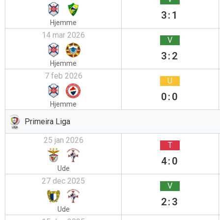
3:1
Hjemme
14 mar 2026
V
3:2
Hjemme
7 feb 2026
U
0:0
Hjemme
Primeira Liga
25 jan 2026
T
4:0
Ude
27 dec 2025
V
2:3
Ude