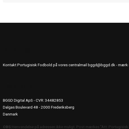
KONTAKT OS
Kontakt Portugisisk Fodbold på vores centralmail
bggd@bggd.dk
- mærk 
UDGIVERINFO
BGGD Digital ApS - CVR: 34482853
Dalgas Boulevard 48 - 2000 Frederiksberg
Danmark
OBS:
Henvendelse på adressen ikke muligt. Post mærkes "Att: Portugisisk