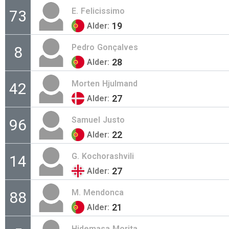
E.
Felicissimo
73
19
Alder:
Pedro
Gonçalves
8
28
Alder:
Morten
Hjulmand
42
27
Alder:
Samuel
Justo
96
22
Alder:
G.
Kochorashvili
14
27
Alder:
M.
Mendonca
88
21
Alder:
Hidemasa
Morita