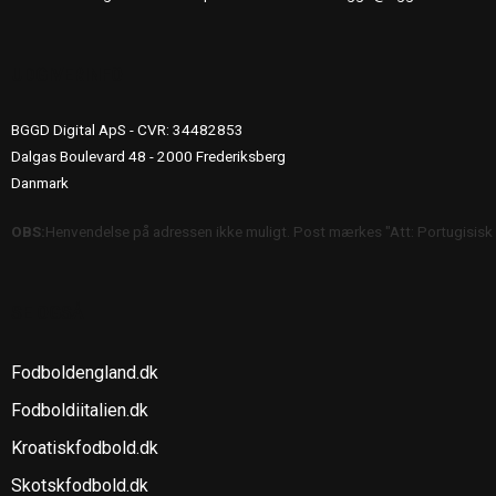
UDGIVERINFO
BGGD Digital ApS - CVR: 34482853
Dalgas Boulevard 48 - 2000 Frederiksberg
Danmark
OBS:
Henvendelse på adressen ikke muligt. Post mærkes "Att: Portugisisk
SE OGSÅ
Fodboldengland.dk
Fodboldiitalien.dk
Kroatiskfodbold.dk
Skotskfodbold.dk