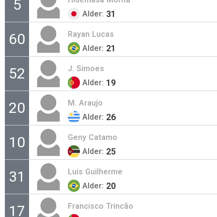
5
31
Alder:
Rayan
Lucas
60
21
Alder:
J.
Simoes
52
19
Alder:
M.
Araujo
20
26
Alder:
Geny
Catamo
10
25
Alder:
Luis
Guilherme
31
20
Alder:
Francisco
Trincão
17