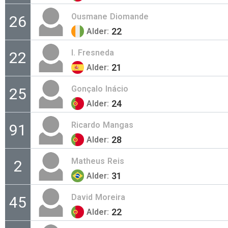
Ousmane
Diomande
26
22
Alder:
I.
Fresneda
22
21
Alder:
Gonçalo
Inácio
25
24
Alder:
Ricardo
Mangas
91
28
Alder:
Matheus
Reis
2
31
Alder:
David
Moreira
45
22
Alder: