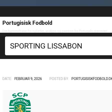
Portugisisk Fodbold
Din hjemmebane for nyheder, analyse og passion fra Portugals grønsvær
SPORTING LISSABON
DATE:
FEBRUAR 9, 2026
POSTED BY:
PORTUGISISKFODBOLD.D