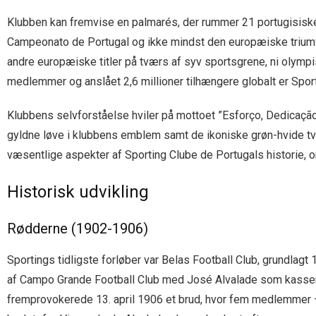
Klubben kan fremvise en palmarés, der rummer 21 portugisiske mes
Campeonato de Portugal og ikke mindst den europæiske triumf
andre europæiske titler på tværs af syv sportsgrene, ni olym
medlemmer og anslået 2,6 millioner tilhængere globalt er Spo
Klubbens selvforståelse hviler på mottoet ”Esforço, Dedicaçã
gyldne løve i klubbens emblem samt de ikoniske grøn-hvide tværs
væsentlige aspekter af Sporting Clube de Portugals historie, orga
Historisk udvikling
Rødderne (1902-1906)
Sportings tidligste forløber var Belas Football Club, grundlagt
af Campo Grande Football Club med José Alvalade som kasserer.
fremprovokerede 13. april 1906 et brud, hvor fem medlemmer –