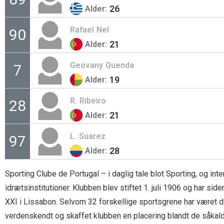
26
Alder:
Rafael
Nel
90
21
Alder:
Geovany
Quenda
7
19
Alder:
R.
Ribeiro
28
21
Alder:
L.
Suarez
97
28
Alder:
Sporting Clube de Portugal – i daglig tale blot Sporting, og in
idrætsinstitutioner. Klubben blev stiftet 1. juli 1906 og har s
XXI i Lissabon. Selvom 32 forskellige sportsgrene har været dy
verdenskendt og skaffet klubben en placering blandt de såkaldt