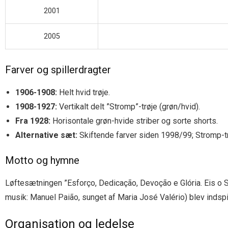
2001
2005
Farver og spillerdragter
1906-1908:
Helt hvid trøje.
1908-1927:
Vertikalt delt ”Stromp”-trøje (grøn/hvid).
Fra 1928:
Horisontale grøn-hvide striber og sorte shorts.
Alternative sæt:
Skiftende farver siden 1998/99; Stromp-t
Motto og hymne
Løftesætningen ”Esforço, Dedicação, Devoção e Glória. Eis o 
musik: Manuel Paião, sunget af Maria José Valério) blev indsp
Organisation og ledelse