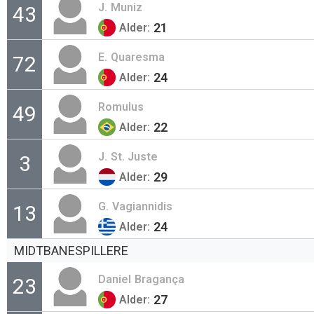
J.
Muniz
43
21
Alder:
E.
Quaresma
72
24
Alder:
Romulus
49
22
Alder:
J.
St. Juste
3
29
Alder:
G.
Vagiannidis
13
24
Alder:
MIDTBANESPILLERE
Daniel
Bragança
23
27
Alder: