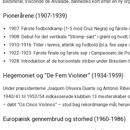
bedstefar, Visconde de Alvalade, dannedes kort efter en ny orga
Pionerårene (1907-1939)
1907: Første fodboldkamp (1-5 mod Cruz Negra) og første d
1908: Debut for det vertikale ”Stromp-sæt” i grønt og hvidt;
1910-1916: Titler i tennis, atletik og fodbold (bl.a. fire sej
1922-1923: Første finale og første sejr i Campeonato de Po
1928: Introduktion af de horisontale striber under Brasilien
Hegemoniet og ”De Fem Violiner” (1934-1959)
Under præsidenterne Joaquim Oliveira Duarte og António Ribei
1940/41 til 1953/54 indkasserede klubben 13 mesterskaber og
– døbt ”Os Cinco Violinos” – stod bag rekordmange mål, heru
Europæisk gennembrud og storhed (1960-1986)