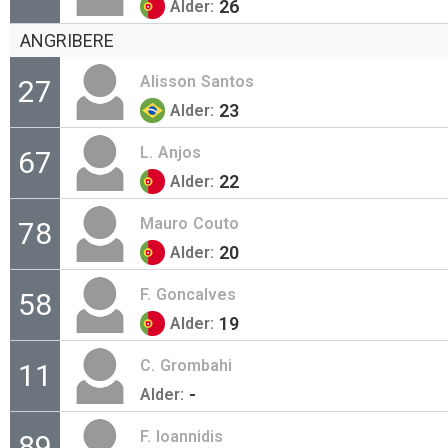
26
Alder:
ANGRIBERE
Alisson
Santos
27
23
Alder:
L.
Anjos
67
22
Alder:
Mauro
Couto
78
20
Alder:
F.
Goncalves
58
19
Alder:
C.
Grombahi
11
-
Alder:
F.
Ioannidis
89