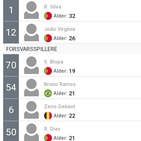
R.
Silva
1
32
Alder:
João
Virgínia
12
26
Alder:
FORSVARSSPILLERE
S.
Blopa
70
19
Alder:
Bruno
Ramos
54
21
Alder:
Zeno
Debast
6
22
Alder:
R.
Dias
50
21
Alder: