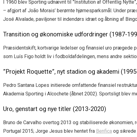
I 1960 blev Sporting udnævnt til ”Institution af Offentlig Ny
– afgjort af João Morais’ berømte hjørnesparksmål. Under præ
José Alvalade, paviljoner til indendørs idræt og åbning af Bin
Transition og økonomiske udfordringer (1987-19
Præsidentskift, kortvarige ledelser og finansiel uro prægede p
som Luís Figo holdt liv i fodboldafdelingen, mens andre sektio
”Projekt Roquette”, nyt stadion og akademi (199
Pedro Santana Lopes initierede omfattende finansiel restruktu
Akademia Sporting i Alcochete (åbnet 2002). Sportsligt blev 
Uro, genstart og nye titler (2013-2020)
Bruno de Carvalho overtog 2013 og stabiliserede økonomien, 
Portugal 2015; Jorge Jesus blev hentet fra
Benfica
og sikrede 