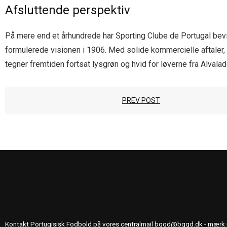
Afsluttende perspektiv
På mere end et århundrede har Sporting Clube de Portugal bev
formulerede visionen i 1906. Med solide kommercielle aftaler
tegner fremtiden fortsat lysgrøn og hvid for løverne fra Alvalad
PREV POST
KONTAKT OS
Kontakt Portugisisk Fodbold på vores centralmail
bggd@bggd.dk
- mærk 